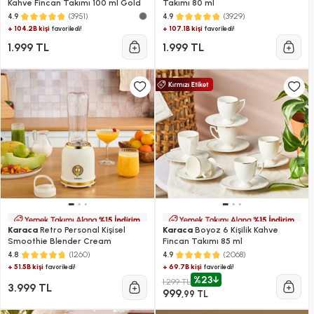
Kahve Fincan Takımı 100 ml Gold
Takımı 80 ml
(3951)
(3929)
4.9
4.9
+ 104.2B kişi
+ 107.1B kişi
favoriledi!
favoriledi!
1.999 TL
1.999 TL
Karaca
Retro Personal Kişisel
Karaca
Boyoz 6 Kişilik Kahve
Smoothie Blender Cream
Fincan Takımı 85 ml
(1260)
(2068)
4.8
4.9
+ 51.5B kişi
+ 69.7B kişi
favoriledi!
favoriledi!
%23
1.299 TL
3.999 TL
999
,99 TL