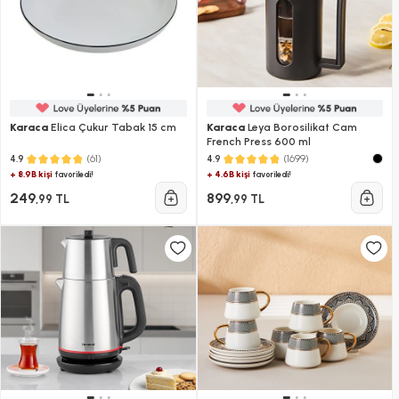
Karaca
Elica Çukur Tabak 15 cm
Karaca
Leya Borosilikat Cam
French Press 600 ml
(61)
(1699)
4.9
4.9
+ 8.9B kişi
+ 4.6B kişi
favoriledi!
favoriledi!
249
899
,99 TL
,99 TL