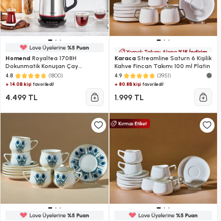
Homend
Royaltea 1708H
Karaca
Streamline Saturn 6 Kişilik
Dokunmatik Konuşan Çay
Kahve Fincan Takımı 100 ml Platin
Makinesi
(1800)
(3951)
4.8
4.9
+ 14.0B kişi
+ 80.8B kişi
favoriledi!
favoriledi!
4.499 TL
1.999 TL