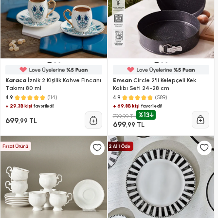
Karaca
İznik 2 Kişilik Kahve Fincanı
Emsan
Circle 2'li Kelepçeli Kek
Takımı 80 ml
Kalıbı Seti 24-28 cm
(114)
(589)
4.9
4.9
+ 29.3B kişi
+ 69.8B kişi
favoriledi!
favoriledi!
%13
799,99 TL
699
,99 TL
699
,99 TL