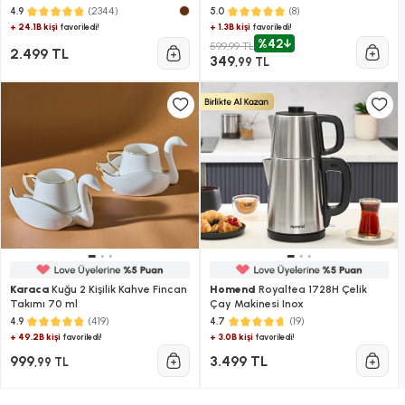
Makinesi Bej
(2344)
(8)
4.9
5.0
+ 24.1B kişi
+ 1.3B kişi
favoriledi!
favoriledi!
%42
599,99 TL
2.499 TL
349
,99 TL
Karaca
Kuğu 2 Kişilik Kahve Fincan
Homend
Royaltea 1728H Çelik
Takımı 70 ml
Çay Makinesi Inox
(419)
(19)
4.9
4.7
+ 49.2B kişi
+ 3.0B kişi
favoriledi!
favoriledi!
999
3.499 TL
,99 TL