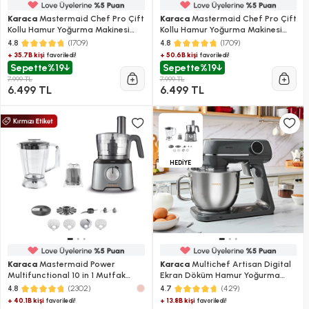
Karaca
Mastermaid Chef Pro Çift
Karaca
Mastermaid Chef Pro Çift
Kollu Hamur Yoğurma Makinesi
Kollu Hamur Yoğurma Makinesi
Iconic Beige 1500W 5L
Space Gray 1500 W 5L
(1709)
(1709)
4.8
4.8
+ 35.7B kişi
+ 50.6B kişi
favoriledi!
favoriledi!
Sepette
%19
Sepette
%19
7.999 TL
7.999 TL
6.499 TL
6.499 TL
HEDİYE
Karaca
Mastermaid Power
Karaca
Multichef Artisan Digital
Multifunctional 10 in 1 Mutfak
Ekran Döküm Hamur Yoğurma
Robotu 2000W Galaxy Grey
Makinesi Antrasit 1800W 7L
(2302)
(429)
4.8
4.7
+ 40.1B kişi
+ 13.8B kişi
favoriledi!
favoriledi!