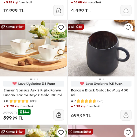
+ 5.8B kişi
+ 35.0B kişi
favoriledi!
favoriledi!
17.999 TL
4.499 TL
Emsan
Sonsuz Aşk 2 Kişilik Kahve
Karaca
Black Galactic Mug 400
Fincan Takımı Beyaz Gold 100 ml
ml
(618)
(28)
4.8
4.9
+ 21.7B kişi
+ 5.2B kişi
favoriledi!
favoriledi!
%14
699,99 TL
699
,99 TL
599
,99 TL