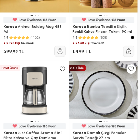
Karaca
Animal Buldog Mug 483
Karaca
Bambu Tepsili 6 Kişilik
Ml
Renkli Kahve Fincan Takımı 90 ml
(1462)
(308)
4.9
4.9
+ 21.9B kişi
+ 26.5B kişi
favoriledi!
favoriledi!
599
1.499 TL
,99 TL
Karaca
Just Coffee Aroma 2 In 1
Karaca
Damalı Çizgi Porselen
Filtre Kahve ve Çay Demleme
Servis Tabağı 27 cm