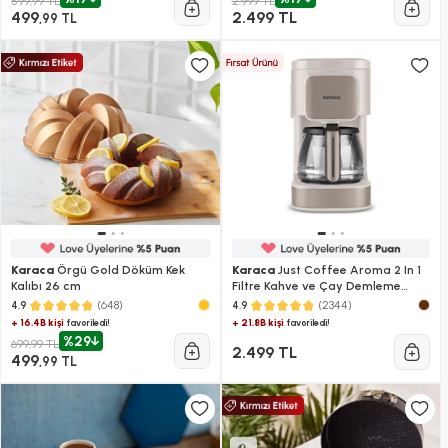
599,99 TL
2.999 TL
499
2.499 TL
,99 TL
Karaca
Örgü Gold Döküm Kek
Karaca
Just Coffee Aroma 2 In 1
Kalıbı 26 cm
Filtre Kahve ve Çay Demleme
Makinesi Latte
(648)
(2344)
4.9
4.9
+ 16.4B kişi
+ 21.8B kişi
favoriledi!
favoriledi!
%29
699,99 TL
2.499 TL
499
,99 TL