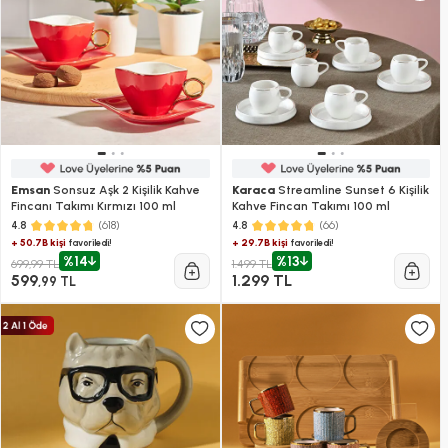
Emsan
Sonsuz Aşk 2 Kişilik Kahve
Karaca
Streamline Sunset 6 Kişilik
Fincanı Takımı Kırmızı 100 ml
Kahve Fincan Takımı 100 ml
(618)
(66)
4.8
4.8
+ 50.7B kişi
+ 29.7B kişi
favoriledi!
favoriledi!
%14
%13
699,99 TL
1.499 TL
599
1.299 TL
,99 TL