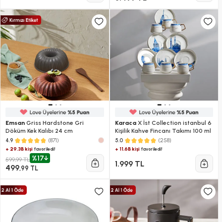
Emsan
Griss Hardstone Gri
Karaca
X İst Collection istanbul 6
Döküm Kek Kalıbı 24 cm
Kişilik Kahve Fincanı Takımı 100 ml
(871)
(258)
4.9
5.0
+ 29.3B kişi
+ 11.6B kişi
favoriledi!
favoriledi!
%17
599,99 TL
1.999 TL
499
,99 TL