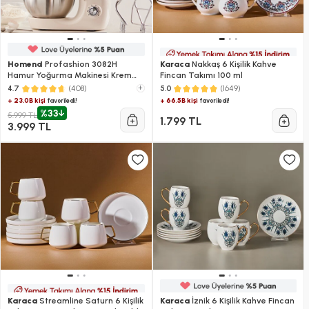
Homend
Profashion 3082H
Karaca
Nakkaş 6 Kişilik Kahve
Hamur Yoğurma Makinesi Krem
Fincan Takımı 100 ml
1200W 5,2L
(408)
+
(1649)
4.7
5.0
+ 23.0B kişi
+ 66.5B kişi
favoriledi!
favoriledi!
%33
5.999 TL
1.799 TL
3.999 TL
Karaca
Streamline Saturn 6 Kişilik
Karaca
İznik 6 Kişilik Kahve Fincan