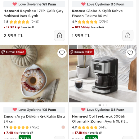
Homend
Royaltea 1711h Çelik Çay
Karaca
Globe 6 Kişilik Kahve
Makinesi Inox Siyah
Fincan Takımı 80 ml
(245)
(2714)
4.8
4.9
+ 12.9B kişi
+ 103.6B kişi
favoriledi!
favoriledi!
2.999 TL
1.999 TL
Emsan
Arya Döküm Kek Kalıbı Ekru
Homend
Coffeebreak 5006h
24 cm
Otomatik Zaman Ayarlı XL (12
Fincan) Filtre Kahve Makinesi
(1956)
(445)
4.9
4.9
+ 7.4B kişi
+ 17.1B kişi
favoriledi!
favoriledi!
%17
%17