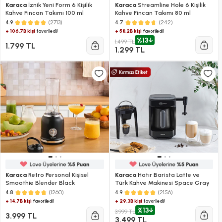
Karaca
İznik Yeni Form 6 Kişilik
Karaca
Streamline Hole 6 Kişilik
Kahve Fincan Takımı 100 ml
Kahve Fincan Takımı 80 ml
(2713)
(242)
4.9
4.7
+ 106.7B kişi
+ 58.2B kişi
favoriledi!
favoriledi!
%13
1.499 TL
1.799 TL
1.299 TL
Karaca
Retro Personal Kişisel
Karaca
Hatır Barista Latte ve
Smoothie Blender Black
Türk Kahve Makinesi Space Gray
(1260)
(2156)
4.8
4.9
+ 14.7B kişi
+ 29.3B kişi
favoriledi!
favoriledi!
%13
3.999 TL
3.999 TL
3.499 TL