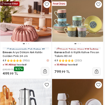
Emsan
Arya Döküm Kek Kalıbı
Karaca
Bali 6 Kişilik Kahve Fincan
Golden Pink 24 cm
Takımı 80 ml
(1956)
(2150)
4.9
4.9
+ 141.4B kişi
+ 33.4B kişi
favoriledi!
favoriledi!
%17
599,99 TL
799
,99 TL
499
,99 TL