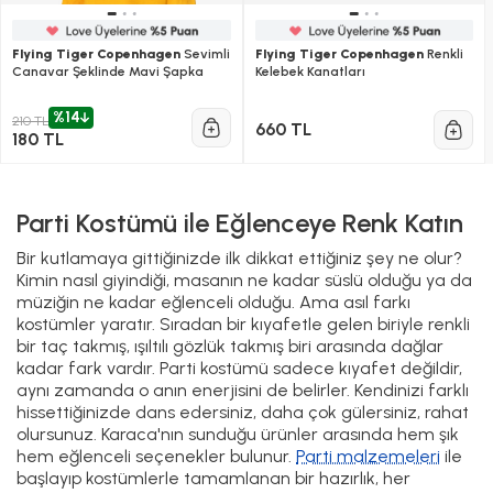
Flying Tiger Copenhagen
Sevimli
Flying Tiger Copenhagen
Renkli
Canavar Şeklinde Mavi Şapka
Kelebek Kanatları
%14
210 TL
660 TL
180 TL
Parti Kostümü ile Eğlenceye Renk Katın
Bir kutlamaya gittiğinizde ilk dikkat ettiğiniz şey ne olur?
Kimin nasıl giyindiği, masanın ne kadar süslü olduğu ya da
müziğin ne kadar eğlenceli olduğu. Ama asıl farkı
kostümler yaratır. Sıradan bir kıyafetle gelen biriyle renkli
bir taç takmış, ışıltılı gözlük takmış biri arasında dağlar
kadar fark vardır. Parti kostümü sadece kıyafet değildir,
aynı zamanda o anın enerjisini de belirler. Kendinizi farklı
hissettiğinizde dans edersiniz, daha çok gülersiniz, rahat
olursunuz. Karaca'nın sunduğu ürünler arasında hem şık
hem eğlenceli seçenekler bulunur.
Parti malzemeleri
ile
başlayıp kostümlerle tamamlanan bir hazırlık, her