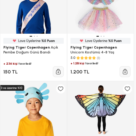
Flying Tiger Copenhagen
Açık
Flying Tiger Copenhagen
Pembe Doğum Günü Bandı
Unicorn Kostümü 4-8 Yaş
(1)
5.0
+ 1.2B kişi
favoriledi!
+ 236 kişi
favoriledi!
150 TL
1.200 TL