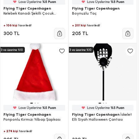
Flying Tiger Copenhagen
Flying Tiger Copenhagen
Kelebek Kanadı Şekilli Çocuk
Boynuzlu Taç
Kostümü
+ 106 kişi
+ 201 kişi
favoriledi!
favoriledi!
300 TL
205 TL
Flying Tiger Copenhagen
Flying Tiger Copenhagen
İskelet
Ponponlu Kırmızı Yılbaşı Şapkası
Elli Siyah Halloween Çantası
+ 274 kişi
favoriledi!