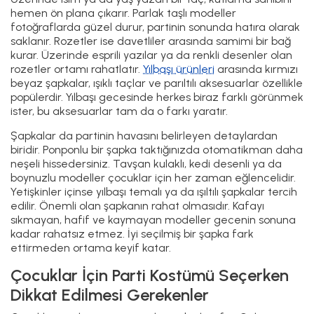
hemen ön plana çıkarır. Parlak taşlı modeller
fotoğraflarda güzel durur, partinin sonunda hatıra olarak
saklanır. Rozetler ise davetliler arasında samimi bir bağ
kurar. Üzerinde esprili yazılar ya da renkli desenler olan
rozetler ortamı rahatlatır.
Yılbaşı ürünleri
arasında kırmızı
beyaz şapkalar, ışıklı taçlar ve parıltılı aksesuarlar özellikle
popülerdir. Yılbaşı gecesinde herkes biraz farklı görünmek
ister, bu aksesuarlar tam da o farkı yaratır.
Şapkalar da partinin havasını belirleyen detaylardan
biridir. Ponponlu bir şapka taktığınızda otomatikman daha
neşeli hissedersiniz. Tavşan kulaklı, kedi desenli ya da
boynuzlu modeller çocuklar için her zaman eğlencelidir.
Yetişkinler içinse yılbaşı temalı ya da ışıltılı şapkalar tercih
edilir. Önemli olan şapkanın rahat olmasıdır. Kafayı
sıkmayan, hafif ve kaymayan modeller gecenin sonuna
kadar rahatsız etmez. İyi seçilmiş bir şapka fark
ettirmeden ortama keyif katar.
Çocuklar İçin Parti Kostümü Seçerken
Dikkat Edilmesi Gerekenler