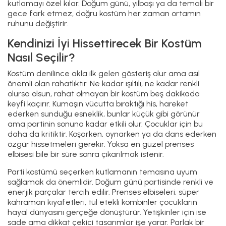
kutlamayı özel kılar. Doğum günü, yılbaşı ya da temalı bir
gece fark etmez, doğru kostüm her zaman ortamın
ruhunu değiştirir.
Kendinizi İyi Hissettirecek Bir Kostüm
Nasıl Seçilir?
Kostüm denilince akla ilk gelen gösteriş olur ama asıl
önemli olan rahatlıktır. Ne kadar ışıltılı, ne kadar renkli
olursa olsun, rahat olmayan bir kostüm beş dakikada
keyfi kaçırır. Kumaşın vücutta bıraktığı his, hareket
ederken sunduğu esneklik, bunlar küçük gibi görünür
ama partinin sonuna kadar etkili olur. Çocuklar için bu
daha da kritiktir. Koşarken, oynarken ya da dans ederken
özgür hissetmeleri gerekir. Yoksa en güzel prenses
elbisesi bile bir süre sonra çıkarılmak istenir.
Parti kostümü seçerken kutlamanın temasına uyum
sağlamak da önemlidir. Doğum günü partisinde renkli ve
enerjik parçalar tercih edilir. Prenses elbiseleri, süper
kahraman kıyafetleri, tül etekli kombinler çocukların
hayal dünyasını gerçeğe dönüştürür. Yetişkinler için ise
sade ama dikkat çekici tasarımlar işe yarar. Parlak bir