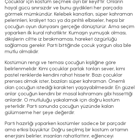
Çocuklar için kostüm seçmek ayrı bir keyiftir. Onların
hayal gücü sınırsızdır ve bunu giydikleri her parçada
görmek mümkündür. Kelebek kanatları, süper kahraman
pelerinleri, kraliyet tacı ya da pırıltılı elbiseler, hepsi bir
çocuğun oyun dünyasını gerçeğe dönüştürür. Ama seçim
yaparken ilk kural rahatlıktır. Kumaşın yumuşak olması,
dikişlerin ciltte iz bırakmaması, hareket özgürlüğü
sağlaması gerekir. Parti bittiğinde çocuk yorgun olsa bile
mutlu olmalıdır.
Kostümün rengi ve teması çocuğun kişiliğine göre
belirlenmelidir. Kimi çocuklar parlak tonları sever, kimi
pastel renklerde kendini rahat hissetir. Bazı çocuklar
prenses olmak ister, bazıları süper kahraman. Önemli
olan çocuğun istediği karakteri yaşayabilmesidir. En güzel
anlar çocuğun kendini bir masal kahramanı gibi hissettiği
anlardır. O mutluluğu yakalamak için doğru kostüm
yeterlidir. Parti sonunda çocuğun yüzünde kalan
gülümseme her şeye değerdir.
Parti hazırlığı yaparken kostümler sadece bir parçadır
ama etkisi büyüktür. Doğru seçilmiş bir kostüm ortamın
enerjisini belirler, insanları rahatlattırır, eğlenceyi