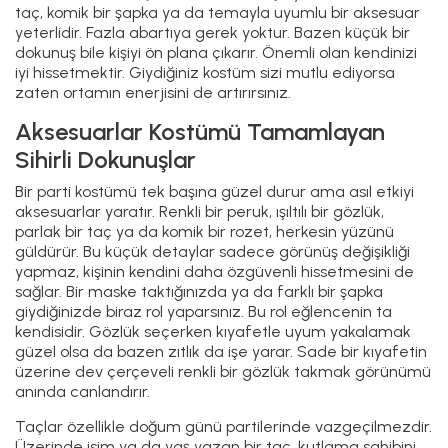
taç, komik bir şapka ya da temayla uyumlu bir aksesuar
yeterlidir. Fazla abartıya gerek yoktur. Bazen küçük bir
dokunuş bile kişiyi ön plana çıkarır. Önemli olan kendinizi
iyi hissetmektir. Giydiğiniz kostüm sizi mutlu ediyorsa
zaten ortamın enerjisini de artırırsınız.
Aksesuarlar Kostümü Tamamlayan
Sihirli Dokunuşlar
Bir parti kostümü tek başına güzel durur ama asıl etkiyi
aksesuarlar yaratır. Renkli bir peruk, ışıltılı bir gözlük,
parlak bir taç ya da komik bir rozet, herkesin yüzünü
güldürür. Bu küçük detaylar sadece görünüş değişikliği
yapmaz, kişinin kendini daha özgüvenli hissetmesini de
sağlar. Bir maske taktığınızda ya da farklı bir şapka
giydiğinizde biraz rol yaparsınız. Bu rol eğlencenin ta
kendisidir. Gözlük seçerken kıyafetle uyum yakalamak
güzel olsa da bazen zıtlık da işe yarar. Sade bir kıyafetin
üzerine dev çerçeveli renkli bir gözlük takmak görünümü
anında canlandırır.
Taçlar özellikle doğum günü partilerinde vazgeçilmezdir.
Üzerinde isim ya da yaş yazan bir taç, kutlama sahibini