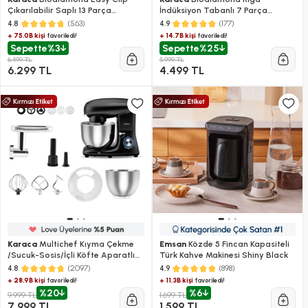
Çıkarılabilir Saplı 13 Parça
İndüksiyon Tabanlı 7 Parça
Tencere ve Tava Seti
Döküm Tencere ve Tava Seti
(563)
(177)
4.8
4.9
+ 75.0B kişi
+ 14.7B kişi
favoriledi!
favoriledi!
Sepette
%3
Sepette
%25
6.499 TL
5.999 TL
6.299 TL
4.499 TL
Karaca
Multichef Kıyma Çekme
Emsan
Közde 5 Fincan Kapasiteli
/Sucuk-Sosis/İçli Köfte Aparatlı
Türk Kahve Makinesi Shiny Black
Hamur Yoğurma Makinesi Shiny
(2097)
(898)
4.8
4.9
Black 1900W 5,5L
+ 28.9B kişi
+ 11.3B kişi
favoriledi!
favoriledi!
%20
%6
9.999 TL
1.699 TL
7.999 TL
1.599 TL