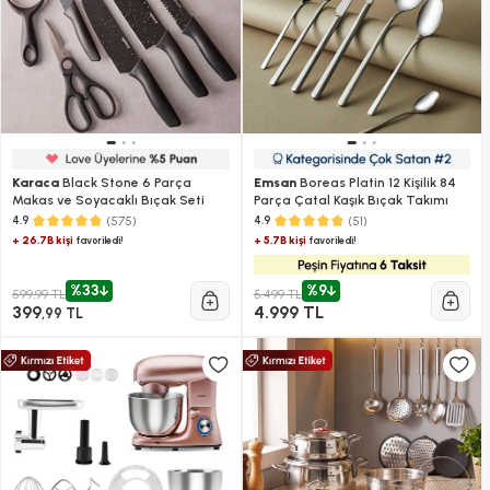
Karaca
Black Stone 6 Parça
Emsan
Boreas Platin 12 Kişilik 84
Makas ve Soyacaklı Bıçak Seti
Parça Çatal Kaşık Bıçak Takımı
(575)
(51)
4.9
4.9
+ 26.7B kişi
+ 5.7B kişi
favoriledi!
favoriledi!
%33
%9
599,99 TL
5.499 TL
399
4.999 TL
,99 TL