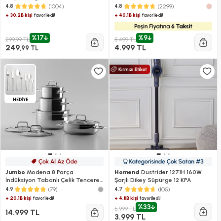
Robotu 2000W Galaxy Grey
(1004)
(2299)
4.8
4.8
+ 30.2B kişi
+ 40.1B kişi
favoriledi!
favoriledi!
%17
%9
299,99 TL
5.499 TL
249
4.999 TL
,99 TL
HEDİYE
Jumbo
Modena 8 Parça
Homend
Dustrider 1271H 160W
İndüksiyon Tabanlı Çelik Tencere
Şarjlı Dikey Süpürge 12 KPA
Seti
(79)
(105)
4.9
4.7
+ 20.1B kişi
+ 4.8B kişi
favoriledi!
favoriledi!
%33
5.999 TL
14.999 TL
3.999 TL