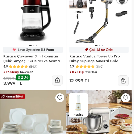
HEDİYE
Karaca
Çaysever 3 in 1 Konuşan
Karaca
Vantuz Power Up Pro
Çelik Süzgeçli Su Isıtıcı ve Mama
Dikey Süpürge Mineral Gold
Suyu Hazırlama Cam Çay
(1142)
(1619)
4.9
4.7
Makinesi Black
+ 17.4B kişi
+ 8.2B kişi
favoriledi!
favoriledi!
%20
4.999 TL
12.999 TL
3.999 TL
HEDİYE