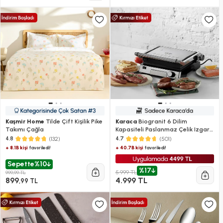
Kaşmir Home
Tilde Çift Kişilik Pike
Karaca
Biogranit 6 Dilim
Takımı Çağla
Kapasiteli Paslanmaz Çelik Izgara
ve Tost Makinesi Inox 2000W
(132)
(501)
4.8
4.7
+ 8.1B kişi
+ 40.7B kişi
favoriledi!
favoriledi!
Sepette
%10
%17
5.999 TL
999,99 TL
899
4.999 TL
,99 TL