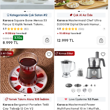
Karaca
Square Bone Mensa 53
Karaca
Mastermaid Chef Ultra
Parça 12 Kişilik Yemek Takımı
D2000W Dijital Ekranlı Hamur
Beyaz
Yoğurma Makinesi Starlight 7L
(80)
(516)
+
4.9
4.8
+ 19.5B kişi
+ 10.6B kişi
favoriledi!
favoriledi!
%10
9.999 TL
12.999 TL
8.999 TL
Karaca
Bergamot Porselen Tekli
Karaca
Mastermaid Power
Çay Tabağı 12 Cm V2
Multifunctional 10 in 1 Mutfak