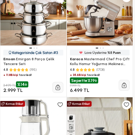
Emsan
Emirgan 8 Parça Çelik
Karaca
Mastermaid Chef Pro Çift
Tencere Seti
Kollu Hamur Yoğurma Makinesi
Iconic Beige 1500W 5L
(195)
(1708)
4.8
4.8
+ 11.8B kişi
+ 35.6B kişi
favoriledi!
favoriledi!
Sepette
%19
%14
3.499 TL
7.999 TL
2.999 TL
6.499 TL