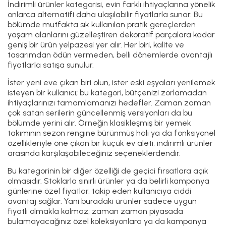
İndirimli ürünler kategorisi, evin farklı ihtiyaçlarına yönelik
onlarca alternatifi daha ulaşılabilir fiyatlarla sunar. Bu
bölümde mutfakta sık kullanılan pratik gereçlerden
yaşam alanlarını güzelleştiren dekoratif parçalara kadar
geniş bir ürün yelpazesi yer alır. Her biri, kalite ve
tasarımdan ödün vermeden, belli dönemlerde avantajlı
fiyatlarla satışa sunulur.
İster yeni eve çıkan biri olun, ister eski eşyaları yenilemek
isteyen bir kullanıcı; bu kategori, bütçenizi zorlamadan
ihtiyaçlarınızı tamamlamanızı hedefler. Zaman zaman
çok satan serilerin güncellenmiş versiyonları da bu
bölümde yerini alır. Örneğin klasikleşmiş bir yemek
takımının sezon rengine bürünmüş hali ya da fonksiyonel
özellikleriyle öne çıkan bir küçük ev aleti, indirimli ürünler
arasında karşılaşabileceğiniz seçeneklerdendir.
Bu kategorinin bir diğer özelliği de geçici fırsatlara açık
olmasıdır. Stoklarla sınırlı ürünler ya da belirli kampanya
günlerine özel fiyatlar, takip eden kullanıcıya ciddi
avantaj sağlar. Yani buradaki ürünler sadece uygun
fiyatlı olmakla kalmaz; zaman zaman piyasada
bulamayacağınız özel koleksiyonlara ya da kampanya