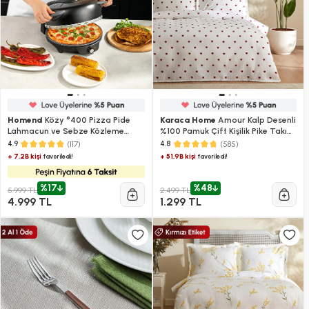
Homend
Közy °400 Pizza Pide
Karaca Home
Amour Kalp Desenli
Lahmacun ve Sebze Közleme
%100 Pamuk Çift Kişilik Pike Takımı
Makinesi
Kırmızı
(117)
(585)
4.9
4.8
+ 7.2B kişi
+ 51.9B kişi
favoriledi!
favoriledi!
%17
%48
5.999 TL
2.499 TL
4.999 TL
1.299 TL