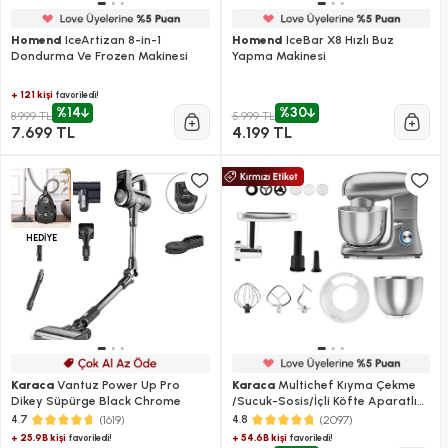
Homend
IceArtizan 8-in-1
Homend
IceBar X8 Hızlı Buz
Dondurma Ve Frozen Makinesi
Yapma Makinesi
+ 121 kişi
favoriledi!
%14
%30
8.999 TL
5.999 TL
7.699 TL
4.199 TL
HEDİYE
Karaca
Vantuz Power Up Pro
Karaca
Multichef Kıyma Çekme
Dikey Süpürge Black Chrome
/Sucuk-Sosis/İçli Köfte Aparatlı
Hamur Yoğurma Makinesi Antrasit
(1619)
(2097)
4.7
4.8
1900W 5,5L
+ 25.9B kişi
+ 54.6B kişi
favoriledi!
favoriledi!