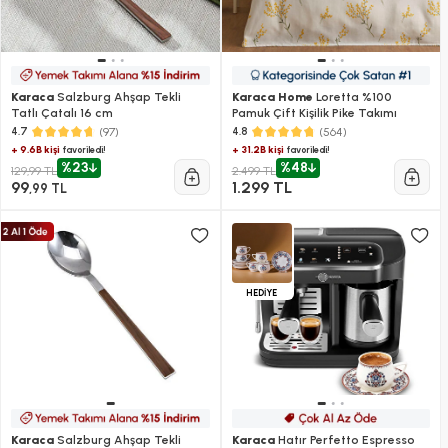
Karaca
Salzburg Ahşap Tekli
Karaca Home
Loretta %100
Tatlı Çatalı 16 cm
Pamuk Çift Kişilik Pike Takımı
(97)
(564)
4.7
4.8
+ 9.6B kişi
+ 31.2B kişi
favoriledi!
favoriledi!
%23
%48
129,99 TL
2.499 TL
99
1.299 TL
,99 TL
HEDİYE
Karaca
Salzburg Ahşap Tekli
Karaca
Hatır Perfetto Espresso