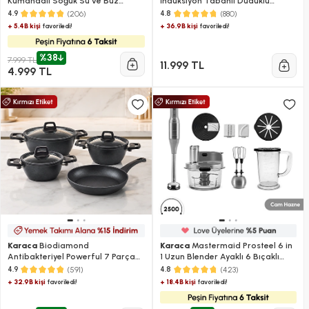
Kumandalı Soğuk Su ve Buz
İndüksiyon Tabanlı Düdüklü
Hazneli Kule Tipi Vantilatör 60W
Tencere Seti 4+6 Lt
(206)
(880)
4.9
4.8
+ 5.4B kişi
+ 36.9B kişi
favoriledi!
favoriledi!
%38
7.999 TL
11.999 TL
4.999 TL
Karaca
Biodiamond
Karaca
Mastermaid Prosteel 6 in
Antibakteriyel Powerful 7 Parça
1 Uzun Blender Ayaklı 6 Bıçaklı
Tencere ve Tava Seti
Cam Mutfak Robotu 2500W
(591)
(423)
4.9
4.8
Galaxy Grey
+ 32.9B kişi
+ 18.4B kişi
favoriledi!
favoriledi!