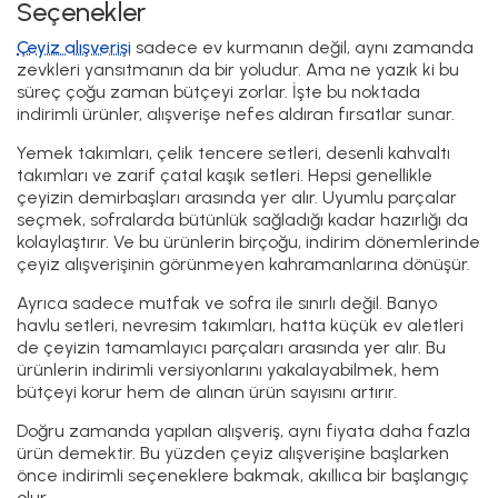
Seçenekler
Çeyiz alışverişi
sadece ev kurmanın değil, aynı zamanda
zevkleri yansıtmanın da bir yoludur. Ama ne yazık ki bu
süreç çoğu zaman bütçeyi zorlar. İşte bu noktada
indirimli ürünler, alışverişe nefes aldıran fırsatlar sunar.
Yemek takımları, çelik tencere setleri, desenli kahvaltı
takımları ve zarif çatal kaşık setleri. Hepsi genellikle
çeyizin demirbaşları arasında yer alır. Uyumlu parçalar
seçmek, sofralarda bütünlük sağladığı kadar hazırlığı da
kolaylaştırır. Ve bu ürünlerin birçoğu, indirim dönemlerinde
çeyiz alışverişinin görünmeyen kahramanlarına dönüşür.
Ayrıca sadece mutfak ve sofra ile sınırlı değil. Banyo
havlu setleri, nevresim takımları, hatta küçük ev aletleri
de çeyizin tamamlayıcı parçaları arasında yer alır. Bu
ürünlerin indirimli versiyonlarını yakalayabilmek, hem
bütçeyi korur hem de alınan ürün sayısını artırır.
Doğru zamanda yapılan alışveriş, aynı fiyata daha fazla
ürün demektir. Bu yüzden çeyiz alışverişine başlarken
önce indirimli seçeneklere bakmak, akıllıca bir başlangıç
olur.