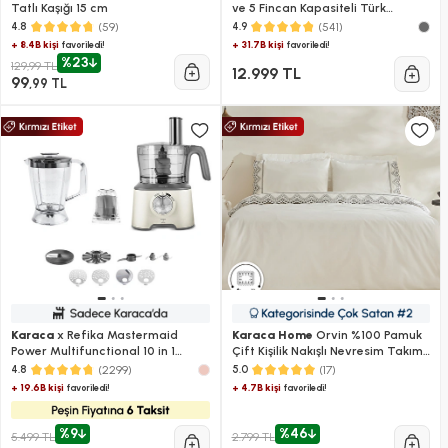
Tatlı Kaşığı 15 cm
ve 5 Fincan Kapasiteli Türk
Kahvesi Makinesi
(59)
(541)
4.8
4.9
+ 8.4B kişi
+ 31.7B kişi
favoriledi!
favoriledi!
%23
129,99 TL
12.999 TL
99
,99 TL
Karaca
x Refika Mastermaid
Karaca Home
Orvin %100 Pamuk
Power Multifunctional 10 in 1
Çift Kişilik Nakışlı Nevresim Takımı
Swiss Cream Mutfak Robotu
Beyaz
(2299)
(17)
4.8
5.0
2000W
+ 19.6B kişi
+ 4.7B kişi
favoriledi!
favoriledi!
%9
%46
5.499 TL
2.799 TL