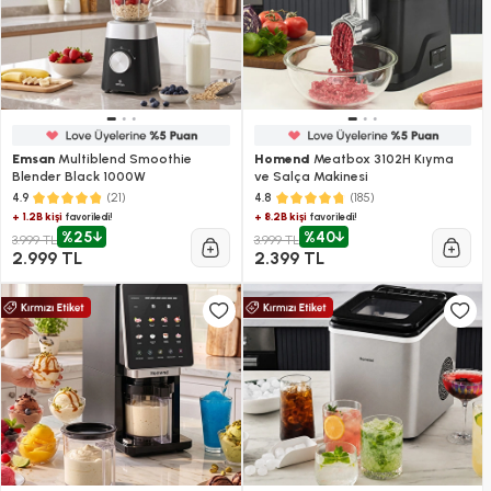
Emsan
Multiblend Smoothie
Homend
Meatbox 3102H Kıyma
Blender Black 1000W
ve Salça Makinesi
(21)
(185)
4.9
4.8
+ 1.2B kişi
+ 8.2B kişi
favoriledi!
favoriledi!
%25
%40
3.999 TL
3.999 TL
2.999 TL
2.399 TL