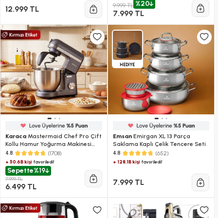
%20
9.999 TL
12.999 TL
7.999 TL
HEDİYE
Karaca
Mastermaid Chef Pro Çift
Emsan
Emirgan XL 13 Parça
Kollu Hamur Yoğurma Makinesi
Saklama Kaplı Çelik Tencere Seti
Space Gray 1500 W 5L
(1708)
(652)
4.8
4.8
+ 50.6B kişi
+ 128.1B kişi
favoriledi!
favoriledi!
Sepette
%19
7.999 TL
7.999 TL
6.499 TL