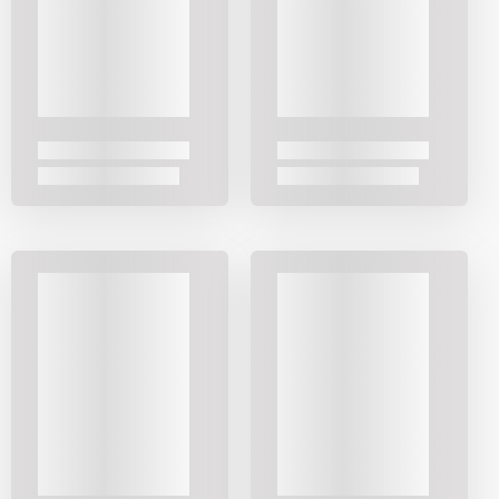
bıçakları, küçük doğrama bıçakları, sıyırma bıçakları ya da
sebzeler için özel tasarlanmış modeller hepsi soyma
bıçağı ailesinin farklı parçalarıdır. Ortak noktaları kısa ve
kontrolü kolay bir yapıya sahip olmalarıdır. Bu sayede
kabukları rahatça ayırabilir, küçük sebze ve meyveleri
parçalamadan hazırlayabilirsiniz. Karaca soyma bıçağı
koleksiyonunda farklı boyut ve malzemede modeller
bulunur.
Bıçak seti
ile birlikte kullanıldığında mutfakta
komple bir kesim ekipmanı oluşur. Genelde 8-12 cm arası
boyutlarda üretilirler. Bu ölçüler hem elde rahat tutuş
sağlar hem de ürün üzerinde fazla güç harcamadan
hareket etmeye imkan tanır. Sap yapısı burada büyük
önem taşır, kaymayan ve ele oturan bir sap işin hızını ve
güvenliğini artırır. Ahşap, plastik ya da çelik saplı modeller
bulmak mümkündür. Soyma bıçaklarının farklı modellere
ayrılmasının sebebi mutfakta çok çeşitli görevler
üstlenmeleridir. Basit bir elma soymaktan hassas sebze
doğramaya, patates kabuğu sıyırmaktan domates
kesmeye kadar pek çok iş için uygun seçenekler vardır.
Meyve Bıçağı Özellikleri
Meyve bıçakları soyma bıçakları içinde en çok bilinen