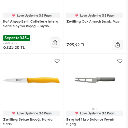
Kaf Ahşap
Berti Coltellerie Intero
Zwilling
Çok Amaçlı Bıçak, Mavi
Serisi Soyma Bıçağı - Siyah
Sepette
%15
7.206,12 TL
799
,99 TL
6.125
,20 TL
Zwilling
Sebze Bıçağı, Hardal
Berghoff
Leo Balance Peynir
Sarısı
Bıçağı