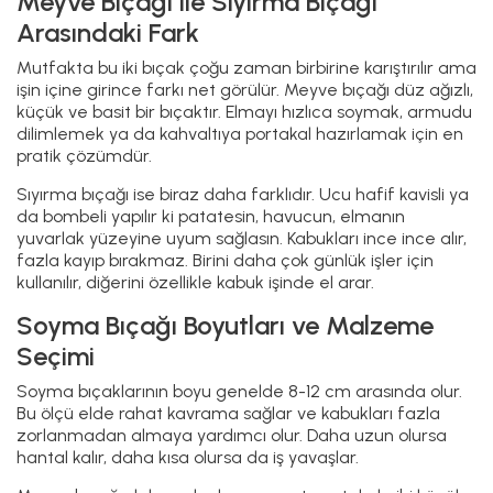
En Sağlam Meyve ya da Soyma Bıçakları
Hangi Malzemeden Yapılır?
Paslanmaz çelik, en güvenilir seçenektir. Hem pas
tutmaz hem de bakımı kolaydır. Yüksek karbonlu çelik
daha uzun süre keskin kalır ama biraz daha özen ister.
Sap kısmında plastik ve kompozit modeller uzun
ömürlüdür, ahşap saplılar ise şık görünür ama daha
hassastır.
Kaçırılmayacak Fırsatları
Keşfetmeye Başla