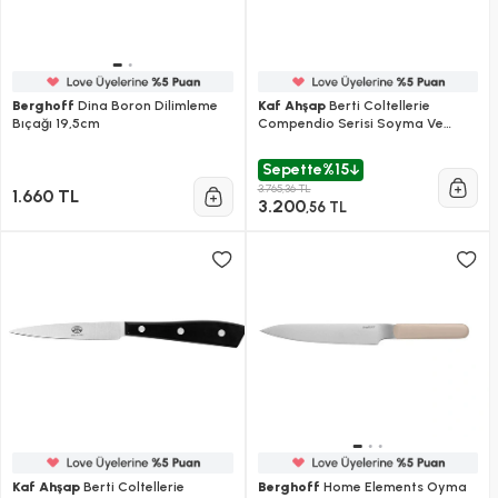
Berghoff
Dina Boron Dilimleme
Kaf Ahşap
Berti Coltellerie
Bıçağı 19,5cm
Compendio Serisi Soyma Ve
Doğrama Bıçağı - Beyaz
Sepette
%15
3.765,36 TL
1.660 TL
3.200
,56 TL
Kaf Ahşap
Berti Coltellerie
Berghoff
Home Elements Oyma