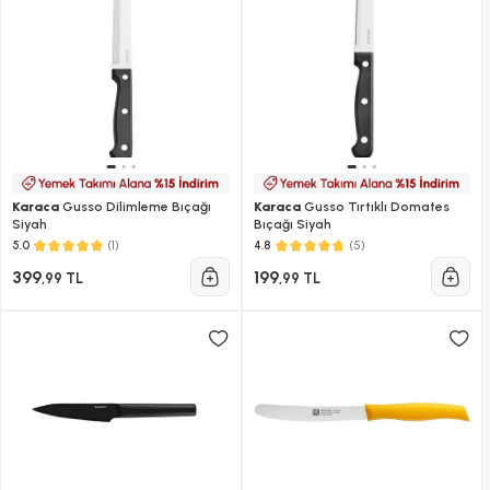
Karaca
Gusso Dilimleme Bıçağı
Karaca
Gusso Tırtıklı Domates
Siyah
Bıçağı Siyah
(1)
(5)
5.0
4.8
399
199
,99 TL
,99 TL