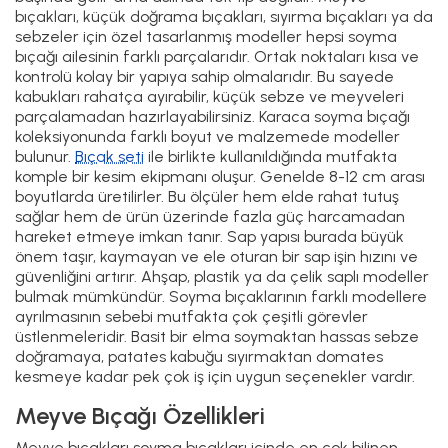
sağlar. Kabuğu soyarken gereksiz kayıpları önler, yani hem
hızlı hem de ekonomik bir kullanım sunar.
Boyut olarak genellikle kısa yapılır, bu da elde daha fazla
kontrol imkanı verir. Küçük olması özellikle dar yüzeylerde
ya da ince işlerde hassasiyet sağlar. Sap kısmının da elde
güvenli durması gerekir çünkü sıyırma sırasında kayma
olursa hem iş zorlaşır hem de risk artar.
Sebze bıçakları özellikle domates, salatalık ya da biber
gibi ürünler için tasarlanır. Domatesi düz bir bıçakla
kesmeye çalıştığınızda kabuğu zor geçer ve içi ezilir. İşte
bu noktada hafif tırtıklı sebze bıçakları devreye girer.
Tırtıkları kabuğu kolayca kavrar, iç kısmı bozmadan
düzgün bir kesim yapar.
Boyutları genellikle küçüktür, bu sayede elde daha iyi
kontrol sağlar. Ortalama 10-12 cm uzunluğunda üretilirler,
günlük mutfak işleri için idealdir.
Saklama kabı
ile birlikte
kullanıldığında doğranmış sebze ve meyveler hijyenik
şekilde saklanabilir.
Meyve Bıçağı ile Sıyırma Bıçağı