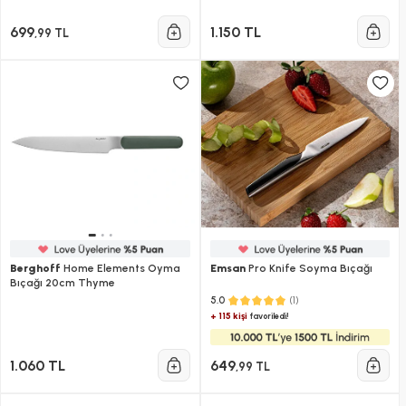
699
1.150 TL
,99 TL
Berghoff
Home Elements Oyma
Emsan
Pro Knife Soyma Bıçağı
Bıçağı 20cm Thyme
(1)
5.0
+ 115 kişi
favoriledi!
1.060 TL
649
,99 TL