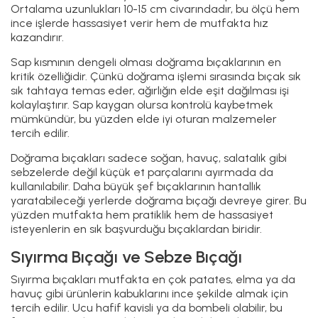
işlerde kullanılır. Doğrama bıçağı ise biraz daha büyük olur
ve soğan, havuç gibi sebzeleri doğramada daha pratiktir.
Yani biri günlük küçük işler için diğeri mutfaktaki biraz
daha geniş çaplı işler için tasarlanmıştır.
Paslanmaz çelik en güvenilir seçenektir. Hem pas tutmaz
hem de bakımı kolaydır. Yüksek karbonlu çelik daha uzun
süre keskin kalır ama biraz daha özen ister. Sap kısmında
plastik ve kompozit modeller uzun ömürlüdür, ahşap
saplılar ise şık görünür ama daha hassastır.
Bakım ve Temizlik
Meyve ve soyma bıçakları bulaşık makinesine teknik
olarak atılabilir ama tavsiye edilmez. Sıcak su ve
deterjan çeliği yıpratır, sap kısmını gevşetir. Ahşap saplı
modeller makinede kısa sürede bozulur. En doğrusu elde
yıkayıp hemen kurulamaktır.
Karaca soyma bıçağı modelleri farklı malzeme ve
tasarımlarıyla mutfağınızda hem güvenlik hem verimlilik
sağlar. Doğru seçimle mutfak kullanım deneyiminizi
kolaylaştırır ve keyifli hale getirirsiniz.