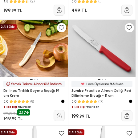
(2)
(1)
4.5
5.0
199
499 TL
,99 TL
Dr. Inox Trıtıklı Soyma Bıçağı 19
Jumbo
Practico Alman Çeliği Red
cm Krem
Dilimleme Bıçağı - 11 cm
(8)
(17)
5.0
5.0
+ 156 kişi
+ 1.1B kişi
favoriledi!
favoriledi!
%17
179,99 TL
199
,99 TL
149
,99 TL