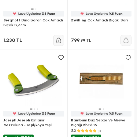
Berghoff
Dina Boron Çok Amaçlı
Zwilling
Çok Amaçlı Bıçak, Sarı
Bıçak 12,5cm
1.230 TL
799
,99 TL
Joseph Joseph
Katlanır
Bambum
Düz Sebze Ve Meyve
Mezzaluna - Yeşil/koyu Yeşil
Bıçağı Bbcd05
Yeşil/koyu Yeşil
(1)
5.0