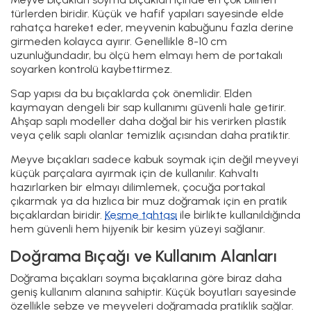
Arasındaki Fark
Mutfakta bu iki bıçak çoğu zaman birbirine karıştırılır ama
işin içine girince farkı net görülür. Meyve bıçağı düz ağızlı,
küçük ve basit bir bıçaktır. Elmayı hızlıca soymak, armudu
dilimlemek ya da kahvaltıya portakal hazırlamak için en
pratik çözümdür.
Sıyırma bıçağı ise biraz daha farklıdır. Ucu hafif kavisli ya
da bombeli yapılır ki patatesin, havucun, elmanın
yuvarlak yüzeyine uyum sağlasın. Kabukları ince ince alır,
fazla kayıp bırakmaz. Birini daha çok günlük işler için
kullanılır, diğerini özellikle kabuk işinde el arar.
Soyma Bıçağı Boyutları ve Malzeme
Seçimi
Soyma bıçaklarının boyu genelde 8-12 cm arasında olur.
Bu ölçü elde rahat kavrama sağlar ve kabukları fazla
zorlanmadan almaya yardımcı olur. Daha uzun olursa
hantal kalır, daha kısa olursa da iş yavaşlar.
Meyve bıçağı daha çok elma, armut, portakal gibi küçük