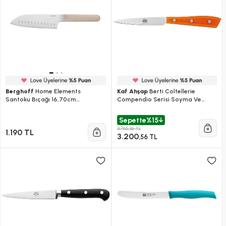
Berghoff
Home Elements
Kaf Ahşap
Berti Coltellerie
Santoku Bıçağı 16,70cm
Compendio Serisi Soyma Ve
Mushroom
Doğrama Bıçağı - Turuncu
Sepette
%15
3.765,36 TL
1.190 TL
3.200
,56 TL