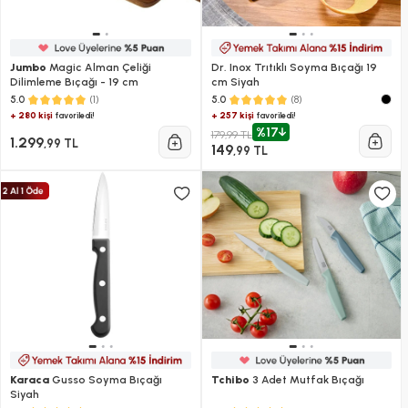
Jumbo
Magic Alman Çeliği
Dr. Inox Trıtıklı Soyma Bıçağı 19
Dilimleme Bıçağı - 19 cm
cm Siyah
(1)
(8)
5.0
5.0
+ 280 kişi
+ 257 kişi
favoriledi!
favoriledi!
%17
179,99 TL
1.299
,99 TL
149
,99 TL
Karaca
Gusso Soyma Bıçağı
Tchibo
3 Adet Mutfak Bıçağı
Siyah