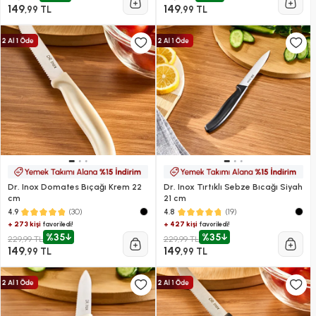
149
149
,99 TL
,99 TL
Dr. Inox Domates Bıçağı Krem 22
Dr. Inox Tırtıklı Sebze Bıcağı Siyah
cm
21 cm
(30)
(19)
4.9
4.8
+ 273 kişi
+ 427 kişi
favoriledi!
favoriledi!
%35
%35
229,99 TL
229,99 TL
149
149
,99 TL
,99 TL