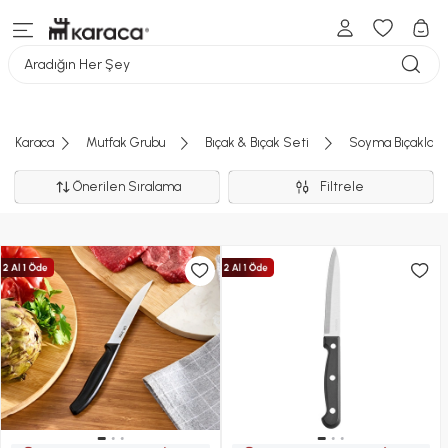
Aradığın Her Şey
Karaca
Mutfak Grubu
Bıçak & Bıçak Seti
Soyma Bıçakları
Önerilen Sıralama
Filtrele