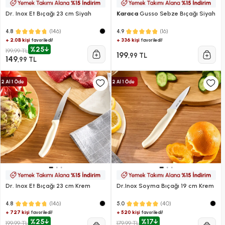
Dr. Inox Et Bıçağı 23 cm Siyah
Karaca
Gusso Sebze Bıçağı Siyah
(146)
(16)
4.8
4.9
+ 2.0B kişi
+ 336 kişi
favoriledi!
favoriledi!
%25
199,99 TL
199
,99 TL
149
,99 TL
Dr. Inox Et Bıçağı 23 cm Krem
Dr.Inox Soyma Bıçağı 19 cm Krem
(146)
(40)
4.8
5.0
+ 727 kişi
+ 520 kişi
favoriledi!
favoriledi!
%25
%17
199,99 TL
179,99 TL