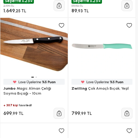
Sepette
%25
Sepette
%25
2.199 TL
119,90 TL
1.649
89
,25 TL
,93 TL
Jumbo
Magic Alman Çeliği
Zwilling
Çok Amaçlı Bıçak, Yeşil
Soyma Bıçağı - 10cm
+ 307 kişi
favoriledi!
699
799
,99 TL
,99 TL