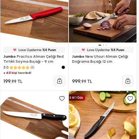
Jumbo
Practico Alman Çeliği Red
Jumbo
New Utsuri Alman Çeliği
Tırtıklı Soyma Bıçağı - 9 cm
Doğrama Bıçağı 12 cm
(8)
5.0
+ 631 kişi
favoriledi!
199
999
,99 TL
,99 TL