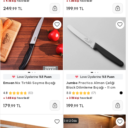
+ 4.1B kişi
+ 1.3B kişi
favoriledi!
favoriledi!
249
199
,99 TL
,99 TL
Emsan
Nix Tırtıklı Soyma Bıçağı
Jumbo
Practico Alman Çeliği
Black Dilimleme Bıçağı - 11 cm
(10)
(17)
4.8
5.0
+ 1.6B kişi
+ 3.1B kişi
favoriledi!
favoriledi!
179
199
,99 TL
,99 TL