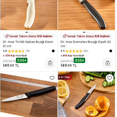
Dr. Inox Tırtıklı Sebze Bçağı Krem
Dr. Inox Domates Bıçağı Siyah 22
21 cm
cm
(19)
(30)
4.8
4.9
+ 330 kişi
+ 810 kişi
favoriledi!
favoriledi!
%35
%35
229,99 TL
229,99 TL
149
149
,99 TL
,99 TL