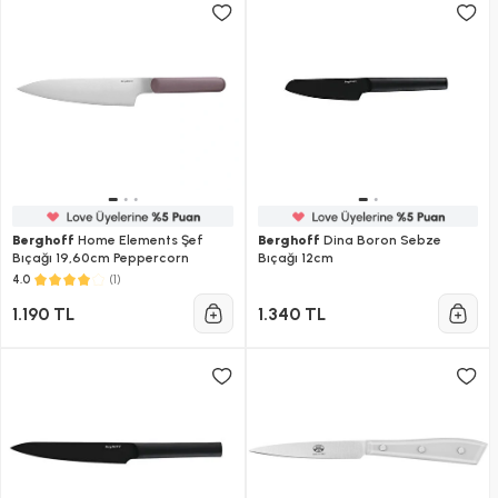
Berghoff
Home Elements Şef
Berghoff
Dina Boron Sebze
Bıçağı 19,60cm Peppercorn
Bıçağı 12cm
(1)
4.0
1.190 TL
1.340 TL