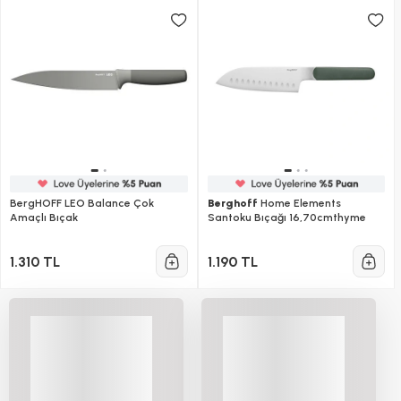
BergHOFF LEO Balance Çok
Berghoff
Home Elements
Amaçlı Bıçak
Santoku Bıçağı 16,70cmthyme
1.310 TL
1.190 TL
Meyve ve Soyma Bıçakları Modelleri
Soyma bıçakları mutfakta en çok kullanılan yardımcıların
başında gelir ama aslında tek tip değildir. Meyve