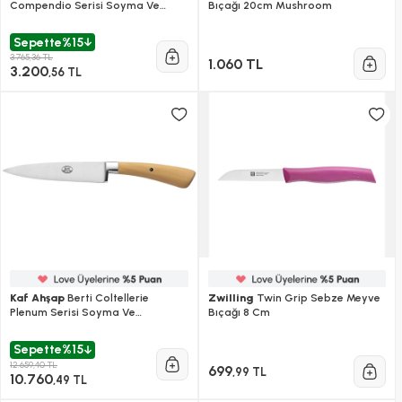
Compendio Serisi Soyma Ve
Bıçağı 20cm Mushroom
Doğrama Bıçağı - Siyah
Sepette
%15
3.765,36 TL
1.060 TL
3.200
,56 TL
Kaf Ahşap
Berti Coltellerie
Zwilling
Twin Grip Sebze Meyve
Plenum Serisi Soyma Ve
Bıçağı 8 Cm
Doğrama Bıçağı - Şimşir
Sepette
%15
12.659,40 TL
699
,99 TL
10.760
,49 TL