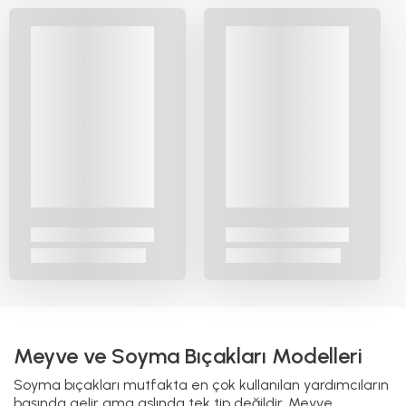
ince işlerde hassasiyet verir hem de mutfakta hız
kazandırır.
Sap kısmının dengeli olması doğrama bıçaklarının en
kritik özelliğidir. Çünkü doğrama işlemi sırasında bıçak sık
sık tahtaya temas eder, ağırlığın elde eşit dağılması işi
kolaylaştırır. Sap kaygan olursa kontrolü kaybetmek
mümkündür, bu yüzden elde iyi oturan malzemeler
tercih edilir.
Doğrama bıçakları sadece soğan, havuç, salatalık gibi
sebzelerde değil küçük et parçalarını ayırmada da
kullanılabilir. Daha büyük şef bıçaklarının hantallık
yaratabileceği yerlerde doğrama bıçağı devreye girer. Bu
yüzden mutfakta hem pratiklik hem de hassasiyet
isteyenlerin en sık başvurduğu bıçaklardan biridir.
Sıyırma Bıçağı ve Sebze Bıçağı
Sıyırma bıçakları mutfakta en çok patates, elma ya da
havuç gibi ürünlerin kabuklarını ince şekilde almak için
tercih edilir. Ucu hafif kavisli ya da bombeli olabilir, bu
form sayesinde yuvarlak yüzeylere daha rahat uyum