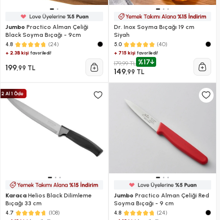
Jumbo
Practico Alman Çeliği
Dr. Inox Soyma Bıçağı 19 cm
Black Soyma Bıçağı - 9cm
Siyah
(24)
(40)
4.8
5.0
+ 2.3B kişi
+ 715 kişi
favoriledi!
favoriledi!
%17
179,99 TL
199
,99 TL
149
,99 TL
Karaca
Helios Black Dilimleme
Jumbo
Practico Alman Çeliği Red
Bıçağı 33 cm
Soyma Bıçağı - 9 cm
(108)
(24)
4.7
4.8