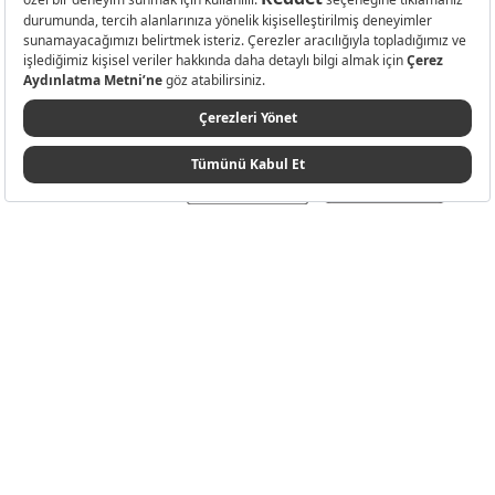
Websitesinde kullanılan bazı görseller yapay zekâ (AI) ile üretilmiştir.
Karaca.com © 2026 - Karaca Züccaciye A.Ş. Tüm hakları saklıdır.