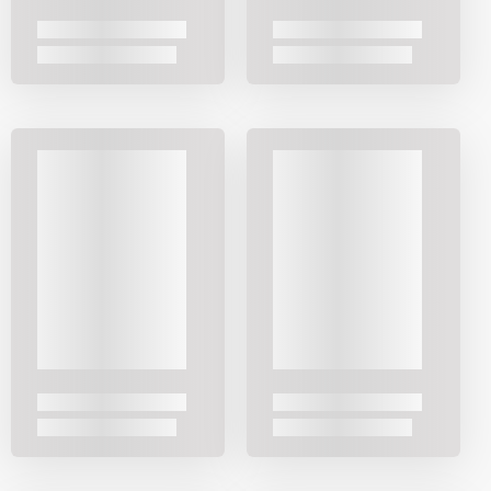
türlerden biridir. Küçük ve hafif yapıları sayesinde elde
rahatça hareket eder, meyvenin kabuğunu fazla derine
girmeden kolayca ayırır. Genellikle 8-10 cm
uzunluğundadır, bu ölçü hem elmayı hem de portakalı
soyarken kontrolü kaybettirmez.
Sap yapısı da bu bıçaklarda çok önemlidir. Elden
kaymayan dengeli bir sap kullanımı güvenli hale getirir.
Ahşap saplı modeller daha doğal bir his verirken plastik
veya çelik saplı olanlar temizlik açısından daha pratiktir.
Meyve bıçakları sadece kabuk soymak için değil meyveyi
küçük parçalara ayırmak için de kullanılır. Kahvaltı
hazırlarken bir elmayı dilimlemek, çocuğa portakal
çıkarmak ya da hızlıca bir muz doğramak için en pratik
bıçaklardan biridir.
Kesme tahtası
ile birlikte kullanıldığında
hem güvenli hem hijyenik bir kesim yüzeyi sağlanır.
Doğrama Bıçağı ve Kullanım Alanları
Doğrama bıçakları soyma bıçaklarına göre biraz daha
geniş kullanım alanına sahiptir. Küçük boyutları sayesinde
özellikle sebze ve meyveleri doğramada pratiklik sağlar.
Ortalama uzunlukları 10-15 cm civarındadır, bu ölçü hem