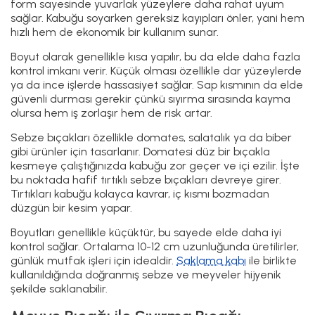
Soyma Bıçağı Kaç Santim Olmalı?
Soyma bıçaklarının boyu genelde 8–12 cm arasında olur.
Bu ölçü elde rahat kavrama sağlar ve kabukları fazla
zorlanmadan almanıza yardımcı olur. Daha uzun olursa
hantal kalır, daha kısa olursa da iş yavaşlar.
Meyve Bıçağı ile Doğrama Bıçağı Arasındaki
Fark Nedir?
Meyve bıçağı daha çok elma, armut, portakal gibi küçük
işlerde kullanılır. Doğrama bıçağı ise biraz daha büyük olur
ve soğan, havuç gibi sebzeleri doğramada daha pratiktir.
Yani biri günlük küçük işler için, diğeri mutfaktaki biraz
daha geniş çaplı işler için tasarlanmıştır.
Meyve ve Soyma Bıçakları Bulaşık
Makinesine Atılır mı?
Teknik olarak atabilirsiniz ama tavsiye edilmez. Sıcak su
ve deterjan çeliği yıpratır, sap kısmını gevşetir. Ahşap saplı
modeller makinede kısa sürede bozulur. En doğrusu elde
yıkayıp hemen kurulamak.