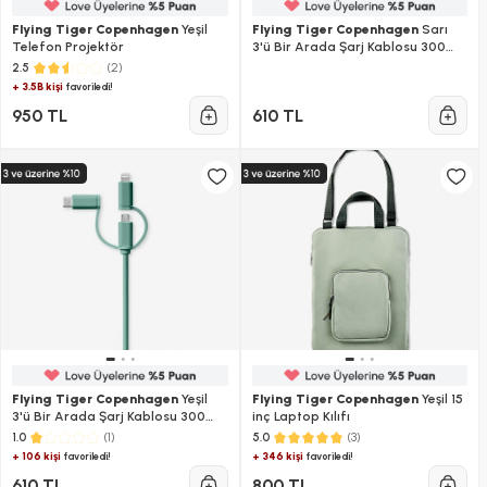
Flying Tiger Copenhagen
Yeşil
Flying Tiger Copenhagen
Sarı
Telefon Projektör
3'ü Bir Arada Şarj Kablosu 300
cm
(2)
2.5
+ 3.5B kişi
favoriledi!
950 TL
610 TL
Flying Tiger Copenhagen
Yeşil
Flying Tiger Copenhagen
Yeşil 15
3'ü Bir Arada Şarj Kablosu 300
inç Laptop Kılıfı
cm
(1)
(3)
1.0
5.0
+ 106 kişi
+ 346 kişi
favoriledi!
favoriledi!
610 TL
800 TL