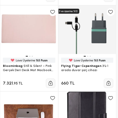
Bloominbag
Still & Silent – Pink
Flying Tiger Copenhagen
3’ü 1
Gerçek Deri Desk Mat Macbook
arada duvar şarj cihazı
Altlığı Ve Mousepad
7.321
660 TL
,95 TL