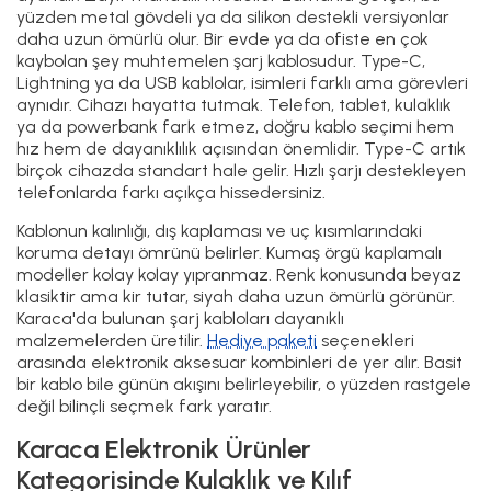
yüzden metal gövdeli ya da silikon destekli versiyonlar
daha uzun ömürlü olur. Bir evde ya da ofiste en çok
kaybolan şey muhtemelen şarj kablosudur. Type-C,
Lightning ya da USB kablolar, isimleri farklı ama görevleri
aynıdır. Cihazı hayatta tutmak. Telefon, tablet, kulaklık
ya da powerbank fark etmez, doğru kablo seçimi hem
hız hem de dayanıklılık açısından önemlidir. Type-C artık
birçok cihazda standart hale gelir. Hızlı şarjı destekleyen
telefonlarda farkı açıkça hissedersiniz.
Kablonun kalınlığı, dış kaplaması ve uç kısımlarındaki
koruma detayı ömrünü belirler. Kumaş örgü kaplamalı
modeller kolay kolay yıpranmaz. Renk konusunda beyaz
klasiktir ama kir tutar, siyah daha uzun ömürlü görünür.
Karaca'da bulunan şarj kabloları dayanıklı
malzemelerden üretilir.
Hediye paketi
seçenekleri
arasında elektronik aksesuar kombinleri de yer alır. Basit
bir kablo bile günün akışını belirleyebilir, o yüzden rastgele
değil bilinçli seçmek fark yaratır.
Karaca Elektronik Ürünler
Kategorisinde Kulaklık ve Kılıf