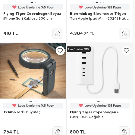
Flying Tiger Copenhagen
Beyaz
Bloominbag
Bloomcase Trigon
iPhone Şarj Kablosu 300 cm
Tan Apple Ipad Mini (2024) Hakiki
Deri Kılıf
410 TL
4.304
,74 TL
Tchibo
Led’li Büyüteç
Flying Tiger Copenhagen
6
Girişli USB Çoğaltıcı
764 TL
800 TL