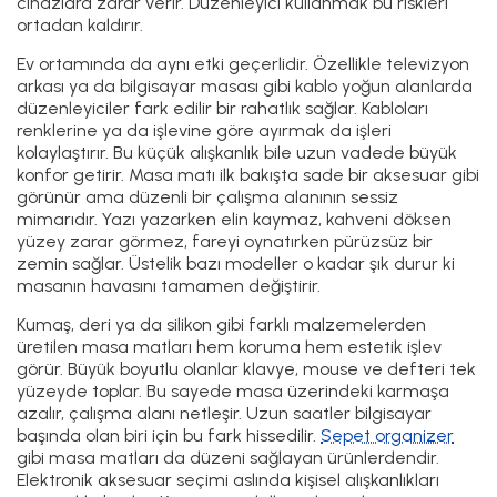
cihazlara zarar verir. Düzenleyici kullanmak bu riskleri
ortadan kaldırır.
Ev ortamında da aynı etki geçerlidir. Özellikle televizyon
arkası ya da bilgisayar masası gibi kablo yoğun alanlarda
düzenleyiciler fark edilir bir rahatlık sağlar. Kabloları
renklerine ya da işlevine göre ayırmak da işleri
kolaylaştırır. Bu küçük alışkanlık bile uzun vadede büyük
konfor getirir. Masa matı ilk bakışta sade bir aksesuar gibi
görünür ama düzenli bir çalışma alanının sessiz
mimarıdır. Yazı yazarken elin kaymaz, kahveni döksen
yüzey zarar görmez, fareyi oynatırken pürüzsüz bir
zemin sağlar. Üstelik bazı modeller o kadar şık durur ki
masanın havasını tamamen değiştirir.
Kumaş, deri ya da silikon gibi farklı malzemelerden
üretilen masa matları hem koruma hem estetik işlev
görür. Büyük boyutlu olanlar klavye, mouse ve defteri tek
yüzeyde toplar. Bu sayede masa üzerindeki karmaşa
azalır, çalışma alanı netleşir. Uzun saatler bilgisayar
başında olan biri için bu fark hissedilir.
Sepet organizer
gibi masa matları da düzeni sağlayan ürünlerdendir.
Elektronik aksesuar seçimi aslında kişisel alışkanlıkları