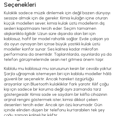
Seçenekleri
Kulaklık sadece müzik dinlemek için değil bazen dünyayı
sessize almak için de gerekir. Kimisi kulağın içine oturan
küçük modelleri sever, kimisi kulak üstü modellerin dış
sesleri kapatmasını tercih eder. Seçim tamamen
alışkanlıkla ilgilidir. Uzun süre dışarıda olan biri için
kablosuz, hafif bir model rahatlık sağlar. Evde çalışan ya
da oyun oynayan biri içinse büyük yastıklı kulak üstü
modeller konfor sunar. Ses kalitesi kadar mikrofon
performansı da önemlidir. Toplantılarda, oyunlarda ya da
telefon görüşmelerinde sesin net gitmesi önem taşır.
Kablolu mu kablosuz mu sorusunun kesin bir cevabı yoktur.
Şarjla uğraşmak istemeyen biri için kablolu modeller hâlâ
güvenli bir seçenektir. Ancak hareket özgürlüğü
arayanlar için Bluetooth kulaklıklar fark yaratır. Kılıf çoğu
kişi için sadece bir koruma değil aynı zamanda tarz
göstergesidir. Kimisi sade ve saydam bir kılıfla cihazının
orijinal rengini göstermek ister, kimisi dikkat çeken
desenleri tercih eder. Ancak işin özü korumadır. Gün
içinde elinden düşen bir telefonu kurtarabilen tek şey
çoğu zaman kaliteli bir kılıftır.