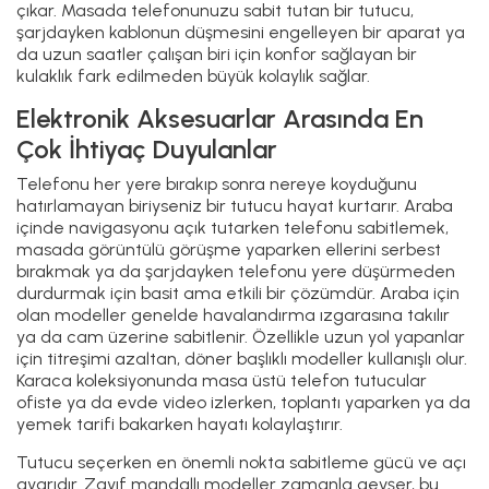
çıkar. Masada telefonunuzu sabit tutan bir tutucu,
şarjdayken kablonun düşmesini engelleyen bir aparat ya
da uzun saatler çalışan biri için konfor sağlayan bir
kulaklık fark edilmeden büyük kolaylık sağlar.
Elektronik Aksesuarlar Arasında En
Çok İhtiyaç Duyulanlar
Telefonu her yere bırakıp sonra nereye koyduğunu
hatırlamayan biriyseniz bir tutucu hayat kurtarır. Araba
içinde navigasyonu açık tutarken telefonu sabitlemek,
masada görüntülü görüşme yaparken ellerini serbest
bırakmak ya da şarjdayken telefonu yere düşürmeden
durdurmak için basit ama etkili bir çözümdür. Araba için
olan modeller genelde havalandırma ızgarasına takılır
ya da cam üzerine sabitlenir. Özellikle uzun yol yapanlar
için titreşimi azaltan, döner başlıklı modeller kullanışlı olur.
Karaca koleksiyonunda masa üstü telefon tutucular
ofiste ya da evde video izlerken, toplantı yaparken ya da
yemek tarifi bakarken hayatı kolaylaştırır.
Tutucu seçerken en önemli nokta sabitleme gücü ve açı
ayarıdır. Zayıf mandallı modeller zamanla gevşer, bu