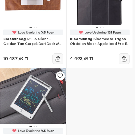
Bloominbag
Still & Silent –
Bloominbag
Bloomcase Trigon
Golden Tan Gerçek Deri Desk Mat
Obsidian Black Apple Ipad Pro 11"
Macbook Altlığı Ve Mousepad
(2024) Hakiki Deri Kılıf
10.487
4.493
,69 TL
,49 TL