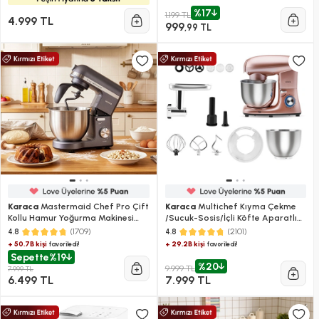
%17
1.199 TL
4.999 TL
999
,99 TL
Karaca
Mastermaid Chef Pro Çift
Karaca
Multichef Kıyma Çekme
Kollu Hamur Yoğurma Makinesi
/Sucuk-Sosis/İçli Köfte Aparatlı
Space Gray 1500 W 5L
Hamur Yoğurma Makinesi
(1709)
(2101)
4.8
4.8
Rosegold 1900W 5,5L
+ 50.7B kişi
+ 29.2B kişi
favoriledi!
favoriledi!
Sepette
%19
%20
9.999 TL
7.999 TL
6.499 TL
7.999 TL