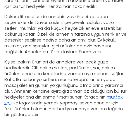
süre kullanılır. Anneler evlerinin düzenine önem verdikleri
için bu tür hediyeler her zaman takdir edilir.
Dekoratif objeler de annenin zevkine hitap eden
seçeneklerdir. Duvar süsleri, çerçeveli tablolar, vazo
setleri, mumlar ya da küçük heykelcikler eve estetik bir
dokunuş katar. Özellikle annenin tarzına uygun renkler ve
desenler seçilirse hediye daha anlamlı olur. Ev kokulu
mumlar, oda spreyleri gibi ürünler de evin havasını
değiştirir. Anneler bu tür detaylara önem verir.
Kişisel bakım ürünleri de annelere verilecek güzel
hediyelerdir. Cilt bakım setleri, parfümler, saç bakım
ürünleri annelerin kendilerine zaman ayırmalarını sağlar.
Rahatlatıcı banyo setleri, aromaterapi ürünleri ya da
masaj aletleri günün yorgunluğunu atmalarına yardımcı
olur. Annenin kendine ayırdığı zaman az olduğu için bu tür
hediyeler ona dinlenme fırsatı sunar. Karaca'nın
mutfak
şefi
kategorisinde yemek yapmayı seven anneler için
özel ürünler bulunur. Her hediye anneye verilen değerin
bir göstergesidir.