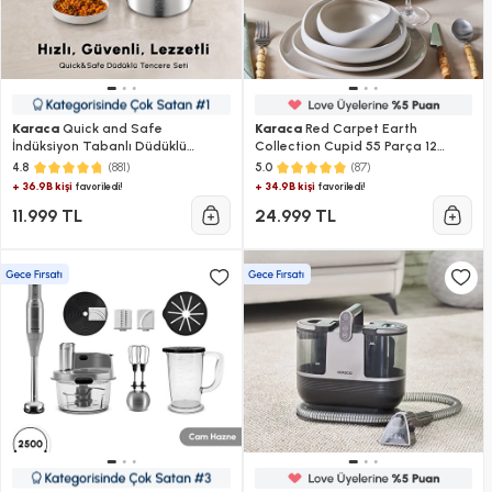
Karaca
Quick and Safe
Karaca
Red Carpet Earth
İndüksiyon Tabanlı Düdüklü
Collection Cupid 55 Parça 12
Tencere Seti 4+6 Lt
Kişilik Yemek Takımı
(881)
(87)
4.8
5.0
+ 36.9B kişi
+ 34.9B kişi
favoriledi!
favoriledi!
11.999 TL
24.999 TL