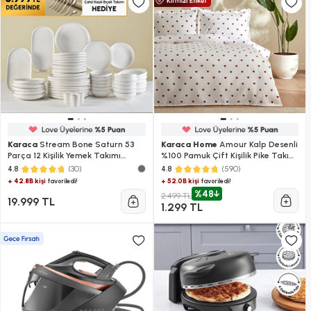
Karaca
Stream Bone Saturn 53
Karaca Home
Amour Kalp Desenli
Parça 12 Kişilik Yemek Takımı
%100 Pamuk Çift Kişilik Pike Takımı
Platin
Kırmızı
(30)
(590)
4.8
4.8
+ 42.8B kişi
+ 52.0B kişi
favoriledi!
favoriledi!
%48
2.499 TL
19.999 TL
1.299 TL