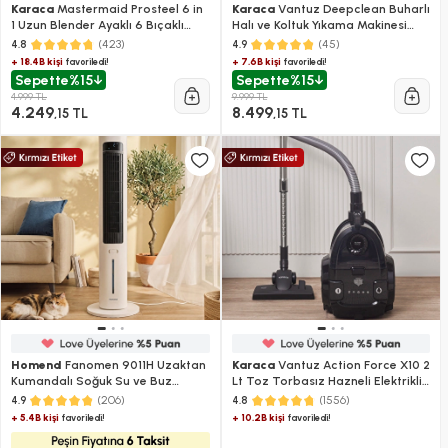
Karaca
Mastermaid Prosteel 6 in
Karaca
Vantuz Deepclean Buharlı
1 Uzun Blender Ayaklı 6 Bıçaklı
Halı ve Koltuk Yıkama Makinesi
Cam Mutfak Robotu 2500W
Antrasit
(423)
(45)
4.8
4.9
Galaxy Grey
+ 18.4B kişi
+ 7.6B kişi
favoriledi!
favoriledi!
Sepette
%15
Sepette
%15
4.999 TL
9.999 TL
4.249
8.499
,15 TL
,15 TL
Homend
Fanomen 9011H Uzaktan
Karaca
Vantuz Action Force X10 2
Kumandalı Soğuk Su ve Buz
Lt Toz Torbasız Hazneli Elektrikli
Hazneli Kule Tipi Vantilatör 60W
Süpürge Black 899 W
(206)
(1556)
4.9
4.8
+ 5.4B kişi
+ 10.2B kişi
favoriledi!
favoriledi!