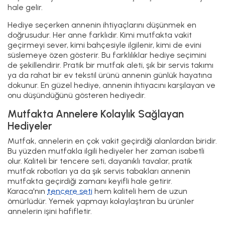
hale gelir.
Hediye seçerken annenin ihtiyaçlarını düşünmek en
doğrusudur. Her anne farklıdır. Kimi mutfakta vakit
geçirmeyi sever, kimi bahçesiyle ilgilenir, kimi de evini
süslemeye özen gösterir. Bu farklılıklar hediye seçimini
de şekillendirir. Pratik bir mutfak aleti, şık bir servis takımı
ya da rahat bir ev tekstil ürünü annenin günlük hayatına
dokunur. En güzel hediye, annenin ihtiyacını karşılayan ve
onu düşündüğünü gösteren hediyedir.
Mutfakta Annelere Kolaylık Sağlayan
Hediyeler
Mutfak, annelerin en çok vakit geçirdiği alanlardan biridir.
Bu yüzden mutfakla ilgili hediyeler her zaman isabetli
olur. Kaliteli bir tencere seti, dayanıklı tavalar, pratik
mutfak robotları ya da şık servis tabakları annenin
mutfakta geçirdiği zamanı keyifli hale getirir.
Karaca'nın
t
encere seti
hem kaliteli hem de uzun
ömürlüdür. Yemek yapmayı kolaylaştıran bu ürünler
annelerin işini hafifletir.