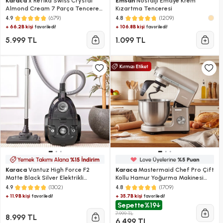
Karaca
x Refika Swiss Crystal
Emsan
Nostalji Emaye Krem
Almond Cream 7 Parça Tencere
Kızartma Tenceresi
ve Tava Seti
(679)
(1209)
4.9
4.8
+ 66.2B kişi
+ 106.8B kişi
favoriledi!
favoriledi!
5.999 TL
1.099 TL
Karaca
Vantuz High Force F2
Karaca
Mastermaid Chef Pro Çift
Matte Black Silver Elektrikli
Kollu Hamur Yoğurma Makinesi
Süpürge
Iconic Beige 1500W 5L
(1302)
(1709)
4.9
4.8
+ 11.9B kişi
+ 35.7B kişi
favoriledi!
favoriledi!
Sepette
%19
7.999 TL
8.999 TL
6.499 TL