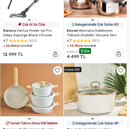
Karaca
Vantuz Power Up Pro
Emsan
Montana İndüksiyon
Dikey Süpürge Black Chrome
Tabanlı Düdüklü Tencere Seti
Siyah Gri 4+6 Litre
(1623)
(852)
4.7
4.7
+ 26.0B kişi
+ 76.7B kişi
favoriledi!
favoriledi!
%10
4.999 TL
12.999 TL
4.499 TL