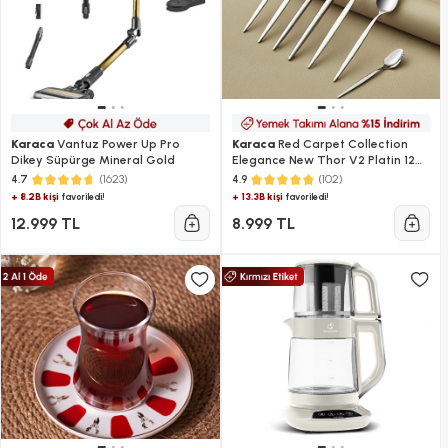
Karaca
Vantuz Power Up Pro
Karaca
Red Carpet Collection
Dikey Süpürge Mineral Gold
Elegance New Thor V2 Platin 12
Kişilik 84 Parça Çatal Kaşık Bıçak
(1623)
(102)
4.7
4.9
Takımı
+ 8.2B kişi
+ 13.3B kişi
favoriledi!
favoriledi!
12.999 TL
8.999 TL