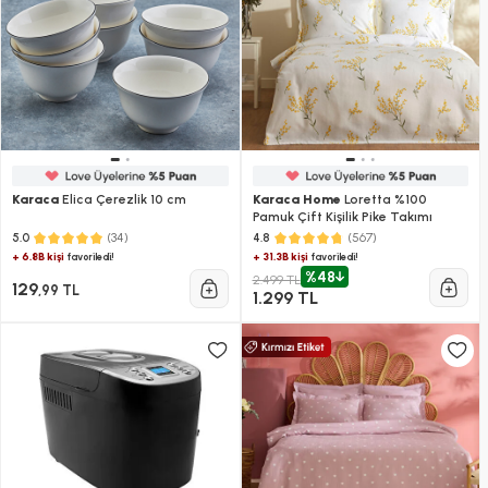
Karaca
Elica Çerezlik 10 cm
Karaca Home
Loretta %100
Pamuk Çift Kişilik Pike Takımı
(34)
(567)
5.0
4.8
+ 6.8B kişi
+ 31.3B kişi
favoriledi!
favoriledi!
%48
2.499 TL
129
,99 TL
1.299 TL