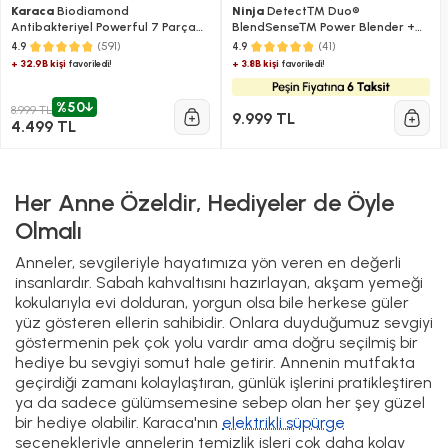
Karaca
Biodiamond
Ninja
Detect™ Duo®
Antibakteriyel Powerful 7 Parça
BlendSense™ Power Blender +
Tencere ve Tava Seti
Smoothie Makinesi Siyah
(591)
(41)
4.9
4.9
+ 32.9B kişi
+ 3.8B kişi
favoriledi!
favoriledi!
%50
8.999 TL
9.999 TL
4.499 TL
Her Anne Özeldir, Hediyeler de Öyle
Olmalı
Anneler, sevgileriyle hayatımıza yön veren en değerli
insanlardır. Sabah kahvaltısını hazırlayan, akşam yemeği
kokularıyla evi dolduran, yorgun olsa bile herkese güler
yüz gösteren ellerin sahibidir. Onlara duyduğumuz sevgiyi
göstermenin pek çok yolu vardır ama doğru seçilmiş bir
hediye bu sevgiyi somut hale getirir. Annenin mutfakta
geçirdiği zamanı kolaylaştıran, günlük işlerini pratikleştiren
ya da sadece gülümsemesine sebep olan her şey güzel
bir hediye olabilir. Karaca'nın
elektrikli süpürge
seçenekleriyle annelerin temizlik işleri çok daha kolay