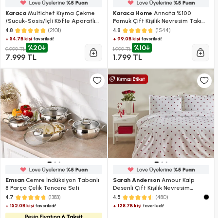
Karaca
Multichef Kıyma Çekme
Karaca Home
Annata %100
/Sucuk-Sosis/İçli Köfte Aparatlı
Pamuk Çift Kişilik Nevresim Takımı
Hamur Yoğurma Makinesi Antrasit
Somon
(2101)
(1544)
4.8
4.8
1900W 5,5L
+ 54.7B kişi
+ 99.0B kişi
favoriledi!
favoriledi!
%20
%10
9.999 TL
1.999 TL
7.999 TL
1.799 TL
Emsan
Cemre İndüksiyon Tabanlı
Sarah Anderson
Amour Kalp
8 Parça Çelik Tencere Seti
Desenli Çift Kişilik Nevresim
Takımı
(1383)
(480)
4.7
4.5
+ 152.0B kişi
+ 128.7B kişi
favoriledi!
favoriledi!