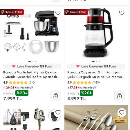
Karaca
Multichef Kıyma Çekme
Karaca
Çaysever 3 in 1 Konuşan
/Sucuk-Sosis/İçli Köfte Aparatlı
Çelik Süzgeçli Su Isıtıcı ve Mama
Hamur Yoğurma Makinesi Shiny
Suyu Hazırlama Cam Çay
(2101)
(1143)
4.8
4.9
Black 1900W 5,5L
Makinesi Black
+ 29.0B kişi
+ 17.5B kişi
favoriledi!
favoriledi!
%20
%20
9.999 TL
4.999 TL
7.999 TL
3.999 TL
HEDİYE