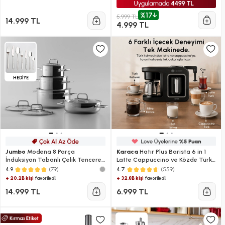
%17
5.999 TL
14.999 TL
4.999 TL
HEDİYE
Jumbo
Modena 8 Parça
Karaca
Hatır Plus Barista 6 in 1
İndüksiyon Tabanlı Çelik Tencere
Latte Cappuccino ve Közde Türk
Seti
Kahve Makinesi Black Silver
(79)
(559)
4.9
4.7
+ 20.2B kişi
+ 32.8B kişi
favoriledi!
favoriledi!
14.999 TL
6.999 TL