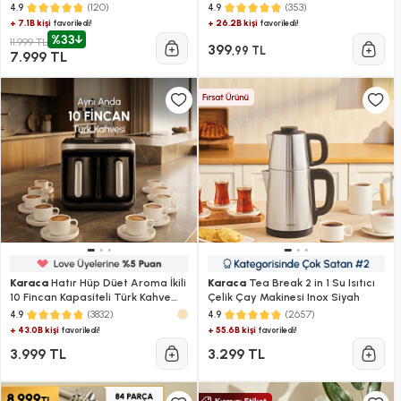
Beyaz
(120)
(353)
4.9
4.9
+ 7.1B kişi
+ 26.2B kişi
favoriledi!
favoriledi!
%33
11.999 TL
399
,99 TL
7.999 TL
Karaca
Hatır Hüp Düet Aroma İkili
Karaca
Tea Break 2 in 1 Su Isıtıcı
10 Fincan Kapasiteli Türk Kahve
Çelik Çay Makinesi Inox Siyah
Makinesi Space Gray
(3832)
(2657)
4.9
4.9
+ 43.0B kişi
+ 55.6B kişi
favoriledi!
favoriledi!
3.999 TL
3.299 TL