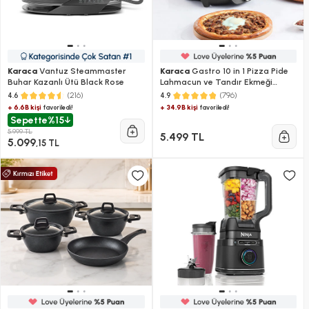
Karaca
Vantuz Steammaster
Karaca
Gastro 10 in 1 Pizza Pide
Buhar Kazanlı Ütü Black Rose
Lahmacun ve Tandır Ekmeği
Makinesi Biodiamond Matte Black
(216)
(796)
4.6
4.9
+ 6.6B kişi
+ 34.9B kişi
favoriledi!
favoriledi!
Sepette
%15
5.999 TL
5.499 TL
5.099
,15 TL