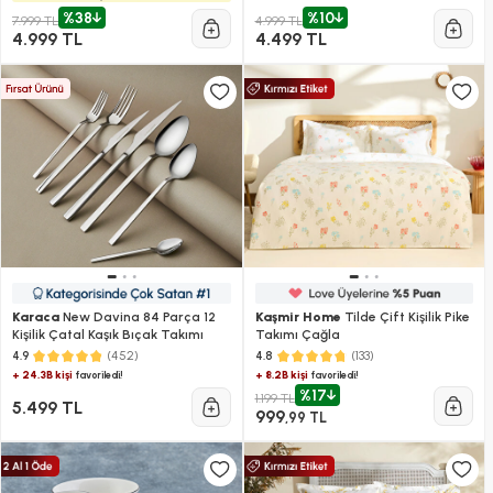
%38
%10
7.999 TL
4.999 TL
4.999 TL
4.499 TL
Karaca
New Davina 84 Parça 12
Kaşmir Home
Tilde Çift Kişilik Pike
Kişilik Çatal Kaşık Bıçak Takımı
Takımı Çağla
(452)
(133)
4.9
4.8
+ 24.3B kişi
+ 8.2B kişi
favoriledi!
favoriledi!
%17
1.199 TL
5.499 TL
999
,99 TL