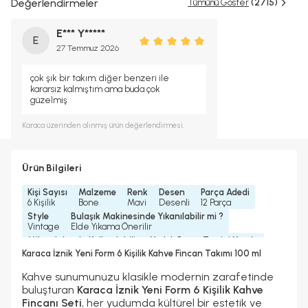
Değerlendirmeler
Tümünü Göster
(2715)
E*** Y*****
E
27 Temmuz 2026
çok şık bir takım. diğer benzeri ile
kararsız kalmıştım ama buda çok
güzelmiş
Karaca
üzerinden alınmış ürün değerlendirmesi.
Ürün Bilgileri
Kişi Sayısı
Malzeme
Renk
Desen
Parça Adedi
6 Kişilik
Bone
Mavi
Desenli
12 Parça
Style
Bulaşık Makinesinde Yıkanılabilir mi ?
Vintage
Elde Yıkama Önerilir
Mikrodalgada Kullanılabilir
Yedek Parça Temini Yapılır
Hayır
Hayır
Karaca İznik Yeni Form 6 Kişilik Kahve Fincan Takımı 100 ml
Bardak/ Fincan Kapasitesi
Standart
Kahve sunumunuzu klasikle modernin zarafetinde
buluşturan
Karaca İznik Yeni Form 6 Kişilik Kahve
Fincanı Seti
, her yudumda kültürel bir estetik ve