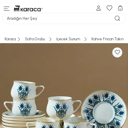
Seçtiğiniz ürün(ler) sepete eklendi
farklı renk ve desende gönderilebilir.
ALIŞVERİŞE DEVAM ET
Sepete Ekle
Geri Dön
Aradığın Her Şey
SEPETE GİT
Karaca
Sofra Grubu
İçecek Sunum
Kahve Fincan Takımı