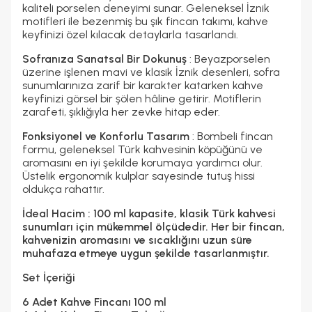
kaliteli porselen deneyimi sunar. Geleneksel
İznik
motifleri
ile bezenmiş bu şık fincan takımı, kahve
keyfinizi özel kılacak detaylarla tasarlandı.
Sofranıza Sanatsal Bir Dokunuş
: Beyazporselen
üzerine işlenen mavi ve klasik İznik desenleri, sofra
sunumlarınıza zarif bir karakter katarken kahve
keyfinizi görsel bir şölen hâline getirir. Motiflerin
zarafeti, şıklığıyla her zevke hitap eder.
Fonksiyonel ve Konforlu Tasarım
: Bombeli fincan
formu, geleneksel Türk kahvesinin köpüğünü ve
aromasını en iyi şekilde korumaya yardımcı olur.
Üstelik ergonomik kulplar sayesinde tutuş hissi
oldukça rahattır.
İdeal Hacim :
100 ml kapasite, klasik Türk kahvesi
sunumları için mükemmel ölçüdedir. Her bir fincan,
kahvenizin aromasını ve sıcaklığını uzun süre
muhafaza etmeye uygun şekilde tasarlanmıştır.
Set İçeriği
6 Adet Kahve Fincanı 100 ml