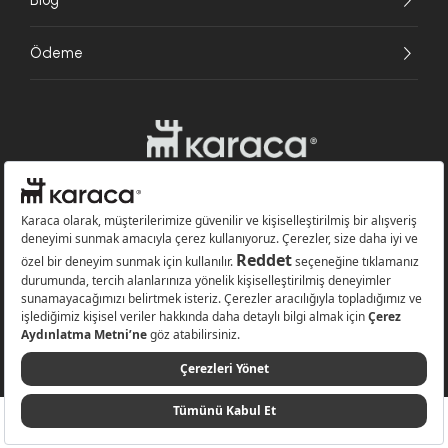
Ödeme
Websitesinde kullanılan bazı görseller yapay zekâ (AI) ile üretilmiştir.
Karaca.com © 2026 - Karaca Züccaciye A.Ş. Tüm hakları saklıdır.