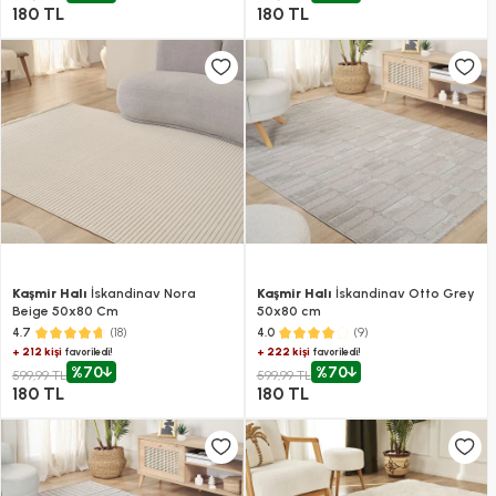
180 TL
180 TL
Kaşmir Halı
İskandinav Nora
Kaşmir Halı
İskandinav Otto Grey
Beige 50x80 Cm
50x80 cm
(18)
(9)
4.7
4.0
+ 212 kişi
+ 222 kişi
favoriledi!
favoriledi!
%70
%70
599,99 TL
599,99 TL
180 TL
180 TL