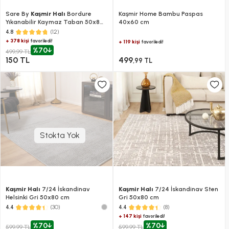
Sare By
Kaşmir Halı
Bordure
Kaşmir Home Bambu Paspas
Yıkanabilir Kaymaz Taban 50x80
40x60 cm
cm
(12)
4.8
+ 378 kişi
favoriledi!
+ 119 kişi
favoriledi!
%70
499,99 TL
150 TL
499
,99 TL
Stokta Yok
Kaşmir Halı
7/24 İskandinav
Kaşmir Halı
7/24 İskandinav Sten
Helsinki Gri 50x80 cm
Gri 50x80 cm
(30)
(8)
4.4
4.4
+ 147 kişi
favoriledi!
%70
%70
599,99 TL
599,99 TL