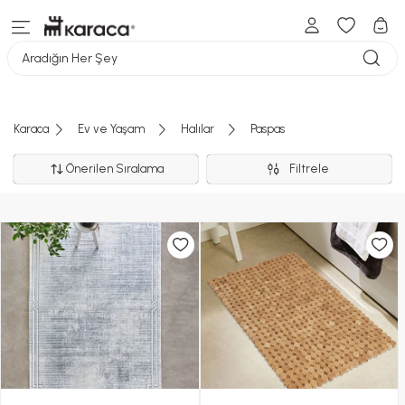
Aradığın Her Şey
Karaca
Ev ve Yaşam
Halılar
Paspas
Önerilen Sıralama
Filtrele