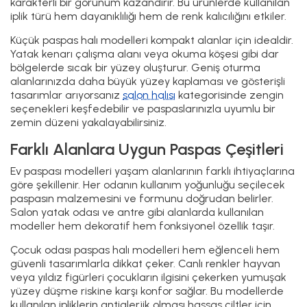
karakterli bir görünüm kazandırır. Bu ürünlerde kullanılan
iplik türü hem dayanıklılığı hem de renk kalıcılığını etkiler.
Küçük paspas halı modelleri kompakt alanlar için idealdir.
Yatak kenarı çalışma alanı veya okuma köşesi gibi dar
bölgelerde sıcak bir yüzey oluşturur. Geniş oturma
alanlarınızda daha büyük yüzey kaplaması ve gösterişli
tasarımlar arıyorsanız
salon halısı
kategorisinde zengin
seçenekleri keşfedebilir ve paspaslarınızla uyumlu bir
zemin düzeni yakalayabilirsiniz.
Farklı Alanlara Uygun Paspas Çeşitleri
Ev paspası modelleri yaşam alanlarının farklı ihtiyaçlarına
göre şekillenir. Her odanın kullanım yoğunluğu seçilecek
paspasın malzemesini ve formunu doğrudan belirler.
Salon yatak odası ve antre gibi alanlarda kullanılan
modeller hem dekoratif hem fonksiyonel özellik taşır.
Çocuk odası paspas halı modelleri hem eğlenceli hem
güvenli tasarımlarla dikkat çeker. Canlı renkler hayvan
veya yıldız figürleri çocukların ilgisini çekerken yumuşak
yüzey düşme riskine karşı konfor sağlar. Bu modellerde
kullanılan ipliklerin antialerjik olması hassas ciltler için