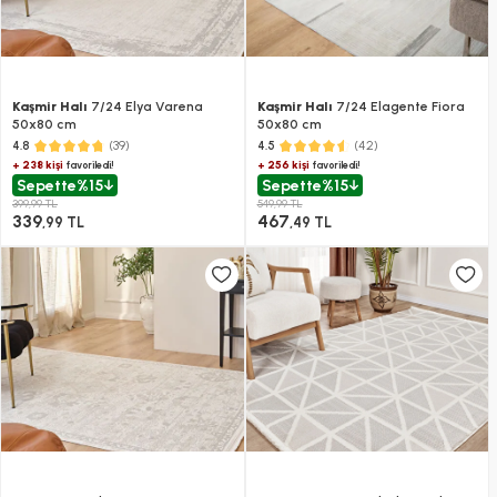
Kaşmir Halı
7/24 Elya Varena
Kaşmir Halı
7/24 Elagente Fiora
50x80 cm
50x80 cm
(39)
(42)
4.8
4.5
+ 238 kişi
+ 256 kişi
favoriledi!
favoriledi!
Sepette
%15
Sepette
%15
399,99 TL
549,99 TL
339
467
,99 TL
,49 TL