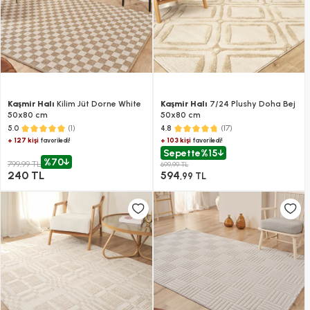
Kaşmir Halı
Kilim Jüt Dorne White
Kaşmir Halı
7/24 Plushy Doha Bej
50x80 cm
50x80 cm
(1)
(17)
5.0
4.8
+ 127 kişi
+ 103 kişi
favoriledi!
favoriledi!
Sepette
%15
%70
799,99 TL
699,99 TL
240 TL
594
,99 TL