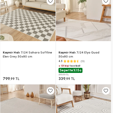
Kaşmir Halı
7/24 Sahara Softline
Kaşmir Halı
7/24 Elya Quad
Elen Grey 50x80 cm
50x80 cm
(19)
4.5
+ 131 kişi
favoriledi!
Sepette
%15
399,99 TL
799
339
,99 TL
,99 TL