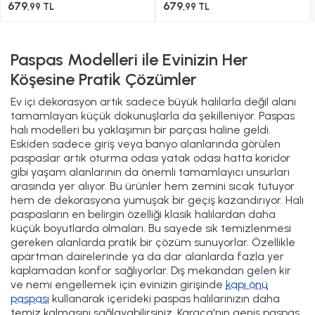
679
679
,99 TL
,99 TL
Paspas Modelleri ile Evinizin Her
Köşesine Pratik Çözümler
Ev içi dekorasyon artık sadece büyük halılarla değil alanı
tamamlayan küçük dokunuşlarla da şekilleniyor. Paspas
halı modelleri bu yaklaşımın bir parçası haline geldi.
Eskiden sadece giriş veya banyo alanlarında görülen
paspaslar artık oturma odası yatak odası hatta koridor
gibi yaşam alanlarının da önemli tamamlayıcı unsurları
arasında yer alıyor. Bu ürünler hem zemini sıcak tutuyor
hem de dekorasyona yumuşak bir geçiş kazandırıyor. Halı
paspasların en belirgin özelliği klasik halılardan daha
küçük boyutlarda olmaları. Bu sayede sık temizlenmesi
gereken alanlarda pratik bir çözüm sunuyorlar. Özellikle
apartman dairelerinde ya da dar alanlarda fazla yer
kaplamadan konfor sağlıyorlar. Dış mekandan gelen kir
ve nemi engellemek için evinizin girişinde
kapı önü
paspası
kullanarak içerideki paspas halılarınızın daha
temiz kalmasını sağlayabilirsiniz. Karaca'nın geniş paspas