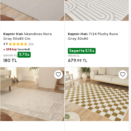
Kaşmir Halı
İskandinav Nora
Kaşmir Halı
7/24 Plushy Runa
Gray 50x80 Cm
Gray 50x80
(10)
4.9
+ 258 kişi
favoriledi!
Sepette
%15
%70
599,99 TL
799,99 TL
180 TL
679
,99 TL