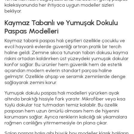
koleksiyonunda her ihtiyaca uygun modeller sizleri
bekliyor.
Kaymaz Tabanlı ve Yumuşak Dokulu
Paspas Modelleri
Kaymaz tabanlı paspas halı çeşitleri özellikle çocuklu ve
evcil hayvanlı evlerde güvenliği artıran pratik bir tercih
haline geldi. Zemine sıkıca tutunan taban dokusu kayma
riskini ortadan kaldırırken üst yüzeydeki yumuşak dokular
konfor sağlar. Bu ürünler hem güvenlik hem de estetik
açısından modern evlerin standart parçası haline
gelmiştir. Özellikle ahşap ve seramik zeminlerde denge
sağlayarak zemini korur.
Yumuşak dokulu paspas halı modelleri yürürken ayak
altında bıraktığı hissiyle fark yaratır. Mikrofiber veya kısa
tüylü dokular toz tutmadan temiz kalabilir. Bu özellik
paspasın hem uzun ömürlü olmasını hem de hijyenini
korumasını sağlar. Ayrıca renklerin kalıcılığı sık yıkamalara
rağmen canlılığını yitirmemesiyle ön plana çıkar.
Salon paspas halısı gibi büyük boy modeller klasik halıların