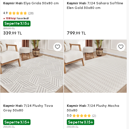
Kaşmir Halı
Elya Grida 50x80 cm
Kaşmir Halı
7/24 Sahara Softline
Elen Gold 50x80 cm
(28)
4.9
+ 108 kişi
favoriledi!
Sepette
%15
399,99 TL
339
799
,99 TL
,99 TL
Kaşmir Halı
7/24 Plushy Tova
Kaşmir Halı
7/24 Plushy Mocha
Gray 50x80
50x80
(2)
5.0
Sepette
%15
Sepette
%15
799,99 TL
799,99 TL