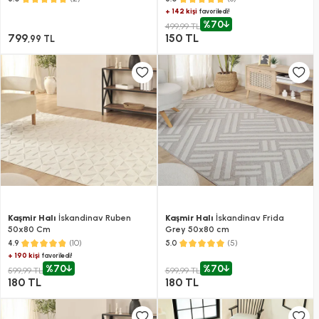
+ 142 kişi
favoriledi!
%70
499,99 TL
799
150 TL
,99 TL
Kaşmir Halı
İskandinav Ruben
Kaşmir Halı
İskandinav Frida
50x80 Cm
Grey 50x80 cm
(10)
(5)
4.9
5.0
+ 190 kişi
favoriledi!
%70
%70
599,99 TL
599,99 TL
180 TL
180 TL