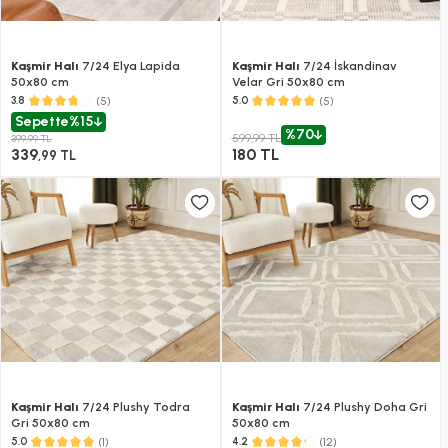
Kaşmir Halı
7/24 Elya Lapida
Kaşmir Halı
7/24 İskandinav
50x80 cm
Velar Gri 50x80 cm
(5)
(5)
3.8
5.0
Sepette
%15
%70
599,99 TL
399,99 TL
339
180 TL
,99 TL
Kaşmir Halı
7/24 Plushy Todra
Kaşmir Halı
7/24 Plushy Doha Gri
Gri 50x80 cm
50x80 cm
(1)
(12)
5.0
4.2