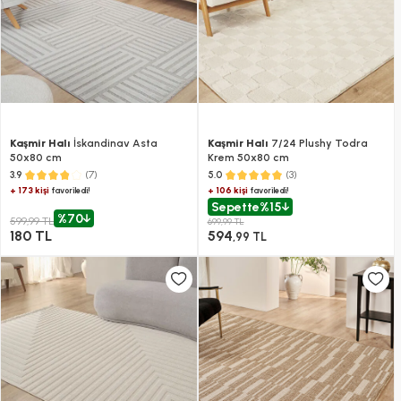
Kaşmir Halı
İskandinav Asta
Kaşmir Halı
7/24 Plushy Todra
50x80 cm
Krem 50x80 cm
(7)
(3)
3.9
5.0
+ 173 kişi
+ 106 kişi
favoriledi!
favoriledi!
Sepette
%15
%70
599,99 TL
699,99 TL
180 TL
594
,99 TL