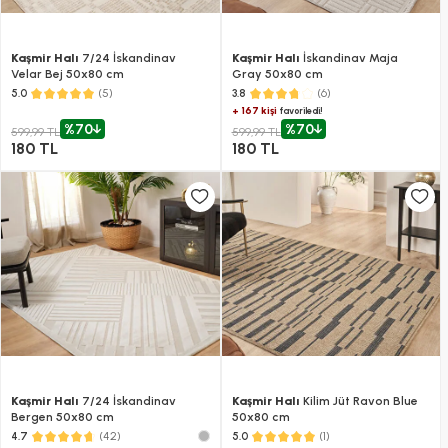
Kaşmir Halı
7/24 İskandinav
Kaşmir Halı
İskandinav Maja
Velar Bej 50x80 cm
Gray 50x80 cm
(5)
(6)
5.0
3.8
+ 167 kişi
favoriledi!
%70
%70
599,99 TL
599,99 TL
180 TL
180 TL
Kaşmir Halı
7/24 İskandinav
Kaşmir Halı
Kilim Jüt Ravon Blue
Bergen 50x80 cm
50x80 cm
(42)
(1)
4.7
5.0