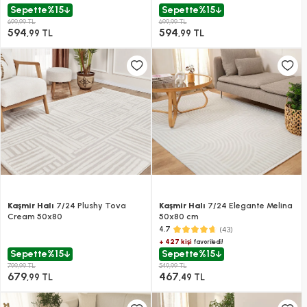
Sepette
%15
Sepette
%15
699,99 TL
699,99 TL
594
594
,99 TL
,99 TL
Kaşmir Halı
7/24 Plushy Tova
Kaşmir Halı
7/24 Elegante Melina
Cream 50x80
50x80 cm
(43)
4.7
+ 427 kişi
favoriledi!
Sepette
%15
Sepette
%15
799,99 TL
549,99 TL
679
467
,99 TL
,49 TL