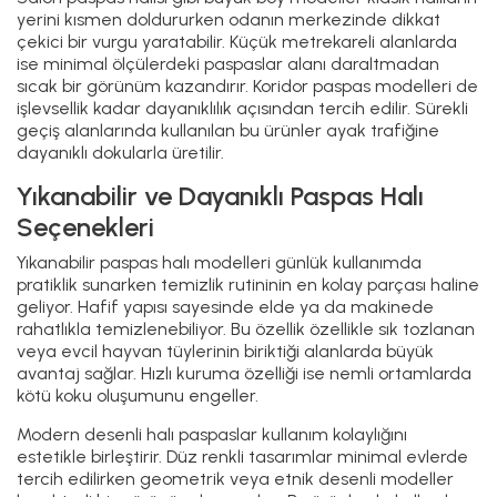
yerini kısmen doldururken odanın merkezinde dikkat
çekici bir vurgu yaratabilir. Küçük metrekareli alanlarda
ise minimal ölçülerdeki paspaslar alanı daraltmadan
sıcak bir görünüm kazandırır. Koridor paspas modelleri de
işlevsellik kadar dayanıklılık açısından tercih edilir. Sürekli
geçiş alanlarında kullanılan bu ürünler ayak trafiğine
dayanıklı dokularla üretilir.
Yıkanabilir ve Dayanıklı Paspas Halı
Seçenekleri
Yıkanabilir paspas halı modelleri günlük kullanımda
pratiklik sunarken temizlik rutininin en kolay parçası haline
geliyor. Hafif yapısı sayesinde elde ya da makinede
rahatlıkla temizlenebiliyor. Bu özellik özellikle sık tozlanan
veya evcil hayvan tüylerinin biriktiği alanlarda büyük
avantaj sağlar. Hızlı kuruma özelliği ise nemli ortamlarda
kötü koku oluşumunu engeller.
Modern desenli halı paspaslar kullanım kolaylığını
estetikle birleştirir. Düz renkli tasarımlar minimal evlerde
tercih edilirken geometrik veya etnik desenli modeller