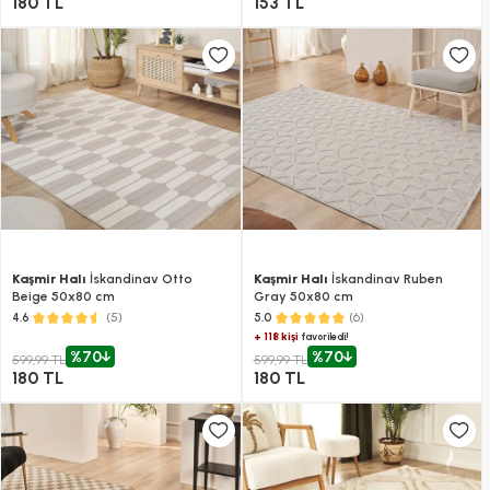
180 TL
153 TL
Kaşmir Halı
İskandinav Otto
Kaşmir Halı
İskandinav Ruben
Beige 50x80 cm
Gray 50x80 cm
(5)
(6)
4.6
5.0
+ 118 kişi
favoriledi!
%70
%70
599,99 TL
599,99 TL
180 TL
180 TL