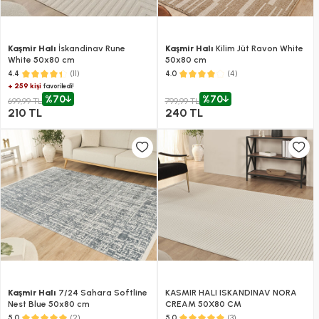
Kaşmir Halı
İskandinav Rune
Kaşmir Halı
Kilim Jüt Ravon White
White 50x80 cm
50x80 cm
(11)
(4)
4.4
4.0
+ 259 kişi
favoriledi!
%70
%70
699,99 TL
799,99 TL
210 TL
240 TL
Kaşmir Halı
7/24 Sahara Softline
KASMIR HALI ISKANDINAV NORA
Nest Blue 50x80 cm
CREAM 50X80 CM
(2)
(3)
5.0
5.0