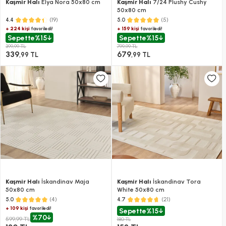
Kaşmir Halı
Elya Nora 50x80 cm
Kaşmir Halı
7/24 Plushy Cushy
50x80 cm
(19)
(5)
4.4
5.0
+ 224 kişi
+ 159 kişi
favoriledi!
favoriledi!
Sepette
%15
Sepette
%15
399,99 TL
799,99 TL
339
679
,99 TL
,99 TL
Kaşmir Halı
İskandinav Maja
Kaşmir Halı
İskandinav Tora
50x80 cm
White 50x80 cm
(4)
(21)
5.0
4.7
+ 109 kişi
favoriledi!
Sepette
%15
%70
599,99 TL
180 TL