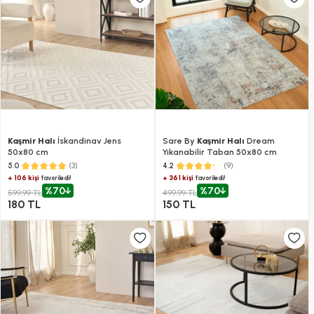
Kaşmir Halı
İskandinav Jens
Sare By
Kaşmir Halı
Dream
50x80 cm
Yıkanabilir Taban 50x80 cm
(3)
(9)
5.0
4.2
+ 106 kişi
+ 361 kişi
favoriledi!
favoriledi!
%70
%70
599,99 TL
499,99 TL
180 TL
150 TL