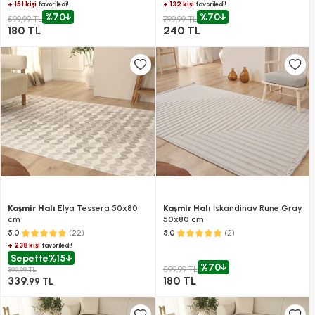
+ 151 kişi
+ 132 kişi
favoriledi!
favoriledi!
%70
%70
599,99 TL
799,99 TL
180 TL
240 TL
Kaşmir Halı
Elya Tessera 50x80
Kaşmir Halı
İskandinav Rune Gray
cm
50x80 cm
(22)
(2)
5.0
5.0
+ 238 kişi
favoriledi!
Sepette
%15
%70
599,99 TL
399,99 TL
339
180 TL
,99 TL