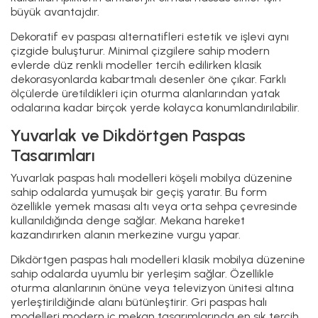
büyük avantajdır.
Dekoratif ev paspası alternatifleri estetik ve işlevi aynı
çizgide buluşturur. Minimal çizgilere sahip modern
evlerde düz renkli modeller tercih edilirken klasik
dekorasyonlarda kabartmalı desenler öne çıkar. Farklı
ölçülerde üretildikleri için oturma alanlarından yatak
odalarına kadar birçok yerde kolayca konumlandırılabilir.
Yuvarlak ve Dikdörtgen Paspas
Tasarımları
Yuvarlak paspas halı modelleri köşeli mobilya düzenine
sahip odalarda yumuşak bir geçiş yaratır. Bu form
özellikle yemek masası altı veya orta sehpa çevresinde
kullanıldığında denge sağlar. Mekana hareket
kazandırırken alanın merkezine vurgu yapar.
Dikdörtgen paspas halı modelleri klasik mobilya düzenine
sahip odalarda uyumlu bir yerleşim sağlar. Özellikle
oturma alanlarının önüne veya televizyon ünitesi altına
yerleştirildiğinde alanı bütünleştirir. Gri paspas halı
modelleri modern iç mekan tasarımlarında en sık tercih