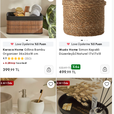
Karaca Home
Gillina Bambu
Mudo Home
Simon Kapakli
Organizer 36x26x18 cm
Düzenleyi̇ci̇ Naturel 17x17x15
(350)
4.9
+ 6.2B kişi
favoriledi!
%6
533,49 TL
399
,99 TL
499
,99 TL