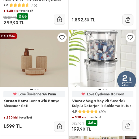
Saklama Kutusu Kabı Antrasit
(45)
4.5
+ 4.2B kişi
favoriledi!
%6
318,27 TL
1.592
,50 TL
299
,90 TL
Karaca Home
Lenna 3'lü Banyo
Vienev
Mega Boy 2li Yuvarlak
Aksesuar Seti
Kulplu Deterjanlık Saklama Kutusu
Kabı - Un Bakliyat Kabı 7 Litre
(20)
4.8
Antrasit
+ 3.3B kişi
favoriledi!
+ 220 kişi
favoriledi!
%6
213,29 TL
1.599 TL
199
,90 TL