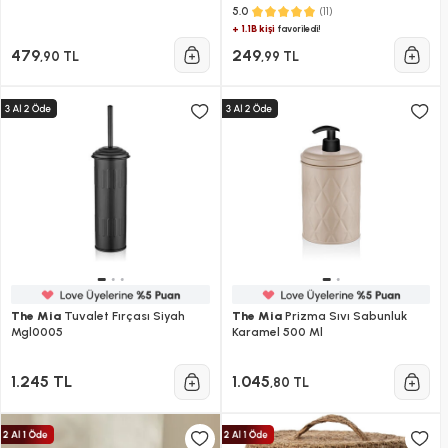
(11)
5.0
+ 1.1B kişi
favoriledi!
479
249
,90 TL
,99 TL
The Mia
Tuvalet Fırçası Siyah
The Mia
Prizma Sıvı Sabunluk
Mgl0005
Karamel 500 Ml
1.245 TL
1.045
,80 TL