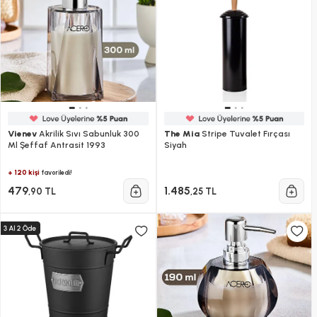
Vienev
Akrilik Sıvı Sabunluk 300
The Mia
Stripe Tuvalet Fırçası
Ml Şeffaf Antrasit 1993
Siyah
+ 120 kişi
favoriledi!
479
1.485
,90 TL
,25 TL