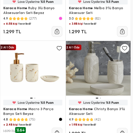
Karaca Home
Ruby 3lü Banyo
Karaca Home
Melba 3'lü Banyo
Aksesuarları Seti Beyaz
Aksesuar Seti
(277)
(82)
4.9
5.0
+ 6.5B kişi
+ 3.8B kişi
favoriledi!
favoriledi!
1.299 TL
1.299 TL
Karaca Home
Macro 3 Parça
Karaca Home
Christy Banyo 3'lü
Banyo Seti Beyaz
Aksesuar Seti
(75)
(42)
4.8
4.9
+ 2.4B kişi
+ 1.9B kişi
favoriledi!
favoriledi!
%6
1.599 TL