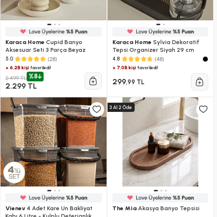
Karaca Home
Cupid Banyo
Karaca Home
Sylvia Dekoratif
Aksesuar Seti 3 Parça Beyaz
Tepsi Organizer Siyah 29 cm
(28)
(48)
5.0
4.8
+ 6.2B kişi
+ 7.0B kişi
favoriledi!
favoriledi!
%8
2.499 TL
299
,99 TL
2.299 TL
Vienev
4 Adet Kare Un Bakliyat
The Mia
Akasya Banyo Tepsisi
Kabı 6 Litre - Kulplu Deterjanlık