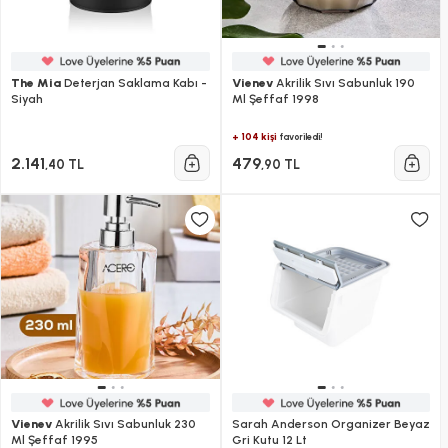
The Mia
Deterjan Saklama Kabı -
Vienev
Akrilik Sıvı Sabunluk 190
Siyah
Ml Şeffaf 1998
+ 104 kişi
favoriledi!
2.141
479
,40 TL
,90 TL
Vienev
Akrilik Sıvı Sabunluk 230
Sarah Anderson Organizer Beyaz
Ml Şeffaf 1995
Gri Kutu 12 Lt