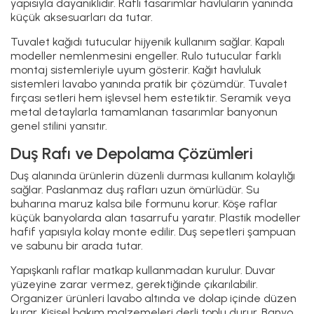
yapısıyla dayanıklıdır. Raflı tasarımlar havluların yanında
küçük aksesuarları da tutar.
Tuvalet kağıdı tutucular hijyenik kullanım sağlar. Kapalı
modeller nemlenmesini engeller. Rulo tutucular farklı
montaj sistemleriyle uyum gösterir. Kağıt havluluk
sistemleri lavabo yanında pratik bir çözümdür. Tuvalet
fırçası setleri hem işlevsel hem estetiktir. Seramik veya
metal detaylarla tamamlanan tasarımlar banyonun
genel stilini yansıtır.
Duş Rafı ve Depolama Çözümleri
Duş alanında ürünlerin düzenli durması kullanım kolaylığı
sağlar. Paslanmaz duş rafları uzun ömürlüdür. Su
buharına maruz kalsa bile formunu korur. Köşe raflar
küçük banyolarda alan tasarrufu yaratır. Plastik modeller
hafif yapısıyla kolay monte edilir. Duş sepetleri şampuan
ve sabunu bir arada tutar.
Yapışkanlı raflar matkap kullanmadan kurulur. Duvar
yüzeyine zarar vermez, gerektiğinde çıkarılabilir.
Organizer ürünleri lavabo altında ve dolap içinde düzen
kurar. Kişisel bakım malzemeleri derli toplu durur. Banyo