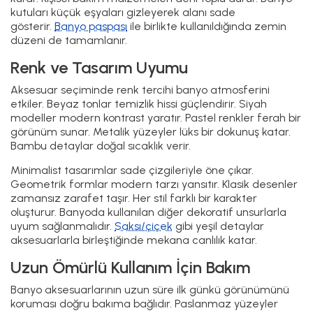
kutuları küçük eşyaları gizleyerek alanı sade
gösterir.
Banyo paspası
ile birlikte kullanıldığında zemin
düzeni de tamamlanır.
Renk ve Tasarım Uyumu
Aksesuar seçiminde renk tercihi banyo atmosferini
etkiler. Beyaz tonlar temizlik hissi güçlendirir. Siyah
modeller modern kontrast yaratır. Pastel renkler ferah bir
görünüm sunar. Metalik yüzeyler lüks bir dokunuş katar.
Bambu detaylar doğal sıcaklık verir.
Minimalist tasarımlar sade çizgileriyle öne çıkar.
Geometrik formlar modern tarzı yansıtır. Klasik desenler
zamansız zarafet taşır. Her stil farklı bir karakter
oluşturur. Banyoda kullanılan diğer dekoratif unsurlarla
uyum sağlanmalıdır.
Saksı/çiçek
gibi yeşil detaylar
aksesuarlarla birleştiğinde mekana canlılık katar.
Uzun Ömürlü Kullanım İçin Bakım
Banyo aksesuarlarının uzun süre ilk günkü görünümünü
koruması doğru bakıma bağlıdır. Paslanmaz yüzeyler