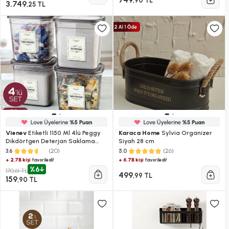
,90 TL
3.749
,25 TL
Vienev
Etiketli 1150 Ml 4lü Peggy
Karaca Home
Sylvia Organizer
Dikdörtgen Deterjan Saklama
Siyah 28 cm
Kabı Seti Antrasit
(20)
(26)
3.6
5.0
+ 2.7B kişi
+ 6.7B kişi
favoriledi!
favoriledi!
%6
170,61 TL
499
,99 TL
159
,90 TL