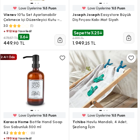
Vienev
10'lu Set Ayarlanabilir
Joseph Joseph
Easystore Büyük
Çekmece Içi Düzenleyici Kutu –
Diş Fırçası Kabı Mat Siyah
Uzayıp Kısalabilen Organizer Seti
(1)
3.0
(5a2b2c1d)
+ 912 kişi
favoriledi!
Sepette
%25
%6
478,87 TL
2.599 TL
449
1.949
,90 TL
,25 TL
Karaca Home
Bottle Hand Soap
Tchibo
Havlu Mandalı, 4 Adet,
Sıvı Sabunluk 500 ml
Şezlong İçin
(6)
4.2
+ 190 kişi
favoriledi!