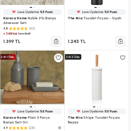
Karaca Home
Noble 3'lü Banyo
The Mia
Tuvalet Fırçası - Siyah
Aksesuar Seti
(50)
4.8
+ 3.6B kişi
favoriledi!
1.399 TL
1.245 TL
Karaca Home
Plain 3 Parça
The Mia
Stripe Tuvalet Fırçası
Banyo Seti Gri
Beyaz
(231)
4.9