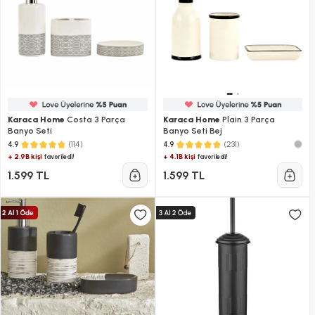
Karaca Home
Costa 3 Parça
Karaca Home
Plain 3 Parça
Banyo Seti
Banyo Seti Bej
(114)
(231)
4.9
4.9
+ 2.9B kişi
+ 4.1B kişi
favoriledi!
favoriledi!
1.599 TL
1.599 TL