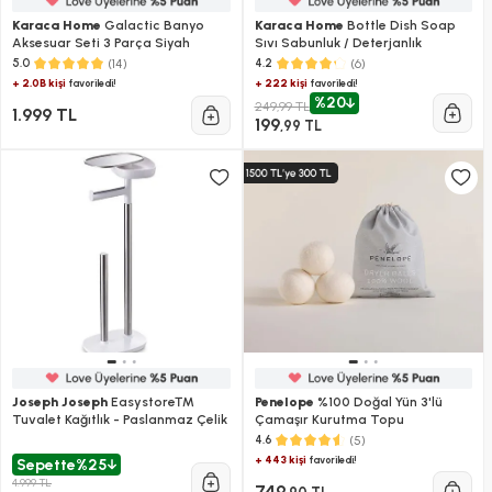
Karaca Home
Galactic Banyo
Karaca Home
Bottle Dish Soap
Aksesuar Seti 3 Parça Siyah
Sıvı Sabunluk / Deterjanlık
(14)
(6)
5.0
4.2
+ 2.0B kişi
+ 222 kişi
favoriledi!
favoriledi!
%20
249,99 TL
1.999 TL
199
,99 TL
Joseph Joseph
Easystore™
Penelope
%100 Doğal Yün 3'lü
Tuvalet Kağıtlık - Paslanmaz Çelik
Çamaşır Kurutma Topu
(5)
4.6
+ 443 kişi
favoriledi!
Sepette
%25
4.999 TL
749