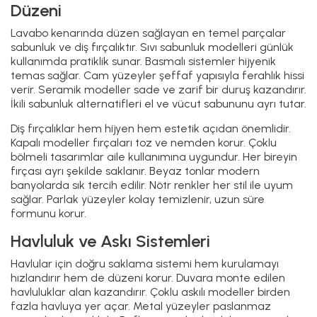
Düzeni
Lavabo kenarında düzen sağlayan en temel parçalar
sabunluk ve diş fırçalıktır. Sıvı sabunluk modelleri günlük
kullanımda pratiklik sunar. Basmalı sistemler hijyenik
temas sağlar. Cam yüzeyler şeffaf yapısıyla ferahlık hissi
verir. Seramik modeller sade ve zarif bir duruş kazandırır.
İkili sabunluk alternatifleri el ve vücut sabununu ayrı tutar.
Diş fırçalıklar hem hijyen hem estetik açıdan önemlidir.
Kapalı modeller fırçaları toz ve nemden korur. Çoklu
bölmeli tasarımlar aile kullanımına uygundur. Her bireyin
fırçası ayrı şekilde saklanır. Beyaz tonlar modern
banyolarda sık tercih edilir. Nötr renkler her stil ile uyum
sağlar. Parlak yüzeyler kolay temizlenir, uzun süre
formunu korur.
Havluluk ve Askı Sistemleri
Havlular için doğru saklama sistemi hem kurulamayı
hızlandırır hem de düzeni korur. Duvara monte edilen
havluluklar alan kazandırır. Çoklu askılı modeller birden
fazla havluya yer açar. Metal yüzeyler paslanmaz