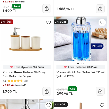
+ 5.7B kişi
favoriledi!
%6
1.599 TL
1.485
,25 TL
1.499 TL
Karaca Home
Nature 3lü Banyo
Vienev
Akrilik Sıvı Sabunluk 215 Ml
Seti Dolomite Beyaz
Şeffaf 1990
(81)
4.8
+ 9.0B kişi
favoriledi!
%8
326,74 TL
1.799 TL
299
,90 TL