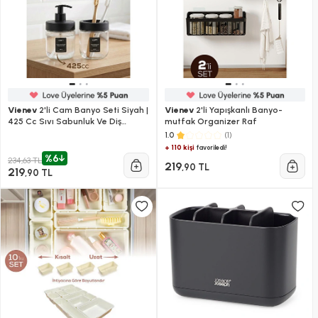
Vienev
2'li Cam Banyo Seti Siyah |
Vienev
2'li Yapışkanlı Banyo-
425 Cc Sıvı Sabunluk Ve Diş
mutfak Organizer Raf
Fırçalık - Dekoratif Banyo
(1)
1.0
Aksesuarı
+ 110 kişi
favoriledi!
%6
234,63 TL
219
,90 TL
219
,90 TL