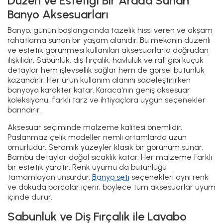
Düzen ve Estetiği Bir Arada Sunan
Banyo Aksesuarları
Banyo, günün başlangıcında tazelik hissi veren ve akşam
rahatlama sunan bir yaşam alanıdır. Bu mekanın düzenli
ve estetik görünmesi kullanılan aksesuarlarla doğrudan
ilişkilidir. Sabunluk, diş fırçalık, havluluk ve raf gibi küçük
detaylar hem işlevsellik sağlar hem de görsel bütünlük
kazandırır. Her ürün kullanım alanını sadeleştirirken
banyoya karakter katar. Karaca'nın geniş aksesuar
koleksiyonu, farklı tarz ve ihtiyaçlara uygun seçenekler
barındırır.
Aksesuar seçiminde malzeme kalitesi önemlidir.
Paslanmaz çelik modeller nemli ortamlarda uzun
ömürlüdür. Seramik yüzeyler klasik bir görünüm sunar.
Bambu detaylar doğal sıcaklık katar. Her malzeme farklı
bir estetik yaratır. Renk uyumu da bütünlüğü
tamamlayan unsurdur.
Banyo seti
seçenekleri aynı renk
ve dokuda parçalar içerir, böylece tüm aksesuarlar uyum
içinde durur.
Sabunluk ve Diş Fırçalık ile Lavabo