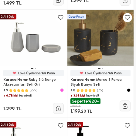
1.299 TL
1.499 TL
Karaca Home
Ruby 3lü Banyo
Karaca Home
Marco 3 Parça
Aksesuarları Seti Gri
Siyah Banyo Seti
(277)
(75)
4.9
4.8
+ 6.7B kişi
+ 3.6B kişi
favoriledi!
favoriledi!
Sepette
%20
1.499 TL
1.299 TL
1.199
,20 TL