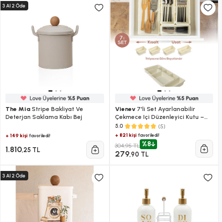
The Mia
Stripe Bakliyat Ve
Vienev
7'li Set Ayarlanabilir
Deterjan Saklama Kabı Bej
Çekmece Içi Düzenleyici Kutu –
Uzayıp Kısalabilen Organizer Seti
(5)
5.0
(3a2b1c1d)
+ 821 kişi
favoriledi!
+ 149 kişi
favoriledi!
%8
304,95 TL
1.810
,25 TL
279
,90 TL