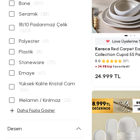
Bone
(397)
Seramik
(381)
18/10 Paslanmaz Çelik
(323)
Polyester
(91)
Karaca
Red Carpet Ea
Plastik
(81)
Collection Cupid 55 Parç
Yemek Takımı
5.0
(87)
Stoneware
(75)
+ 34.9B kişi
favoriledi!
Emaye
(67)
24.999 TL
Yüksek Kalite Kristal Cam
(65)
Melamin / Kırılmaz
(33)
Daha Fazla Göster
Desen