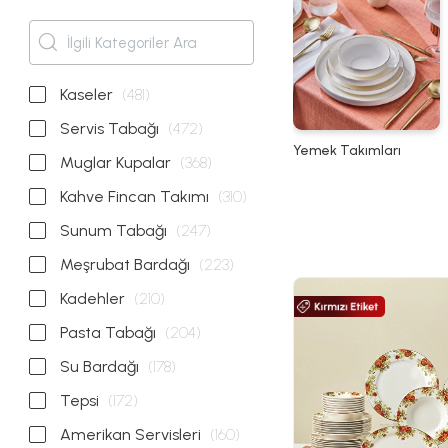
Kaseler
(481)
Servis Tabağı
(472)
Yemek Takımları
Muglar Kupalar
(368)
Kahve Fincan Takımı
(310)
Sunum Tabağı
(247)
Meşrubat Bardağı
(223)
Kadehler
(210)
Pasta Tabağı
(204)
Su Bardağı
(178)
Tepsi
(172)
Amerikan Servisleri
(160)