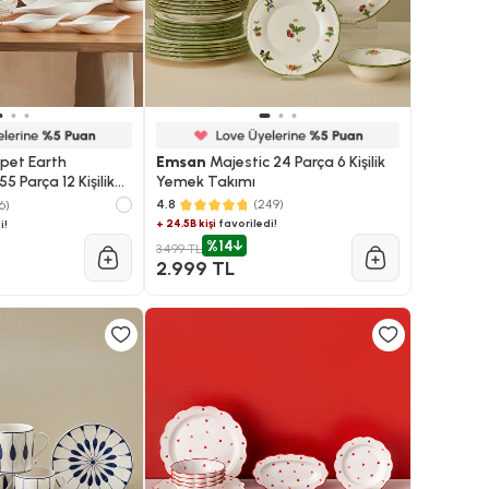
pet Earth
Emsan
Majestic 24 Parça 6 Kişilik
5 Parça 12 Kişilik
Yemek Takımı
4.8
(249)
6)
+ 24.5B kişi
favoriledi!
i!
%14
3.499 TL
2.999 TL