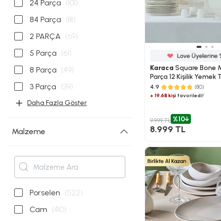
24 Parça
(101)
84 Parça
(81)
2 PARÇA
(69)
5 Parça
(61)
Karaca
Square Bone 
8 Parça
(49)
Parça 12 Kişilik Yemek
3 Parça
(39)
4.9
(80)
+ 19.6B kişi
favoriledi!
Daha Fazla Göster
%10
9.999 TL
8.999 TL
Malzeme
Porselen
(522)
Cam
(410)