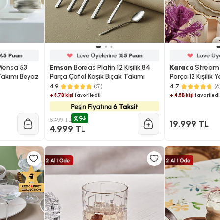
Mensa 53
Emsan
Boreas Platin 12 Kişilik 84
Karaca
Stream 
 Takımı Beyaz
Parça Çatal Kaşık Bıçak Takımı
Parça 12 Kişilik
4.9
(51)
4.7
(6
+ 5.7B kişi
favoriledi!
+ 4.5B kişi
favoriledi
%9
5.499 TL
19.999 TL
4.999 TL