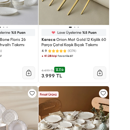
Bone Floris 26
Karaca
Orion Mat Gold 12 Kişilik 60
ahvaltı Takımı
Parça Çatal Kaşık Bıçak Takımı
6)
4.9
(1074)
i!
+ 41.2B kişi
favoriledi!
%11
4.499 TL
3.999 TL