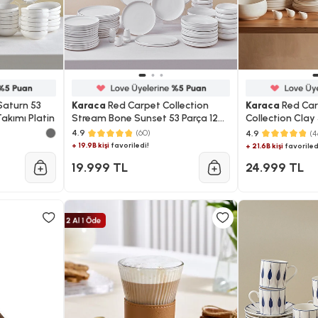
aturn 53
Karaca
Red Carpet Collection
Karaca
Red Car
Takımı Platin
Stream Bone Sunset 53 Parça 12
Collection Clay 5
Kişilik Yemek Takımı Platin
Yemek Takımı
4.9
(60)
4.9
(4
+ 19.9B kişi
favoriledi!
+ 21.6B kişi
favoriled
19.999 TL
24.999 TL