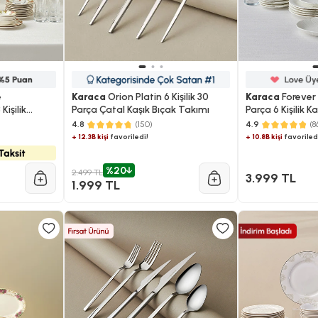
e
Karaca
Orion Platin 6 Kişilik 30
Karaca
Forever 
işilik
Parça Çatal Kaşık Bıçak Takımı
Parça 6 Kişilik K
4.8
(150)
4.9
(8
+ 12.3B kişi
favoriledi!
+ 10.8B kişi
favoriled
%20
2.499 TL
3.999 TL
1.999 TL