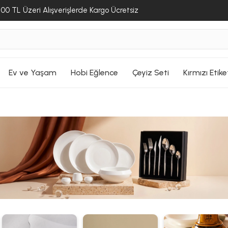
00 TL Üzeri Alışverişlerde Kargo Ücretsiz
Ev ve Yaşam
Hobi Eğlence
Çeyiz Seti
Kırmızı Etike