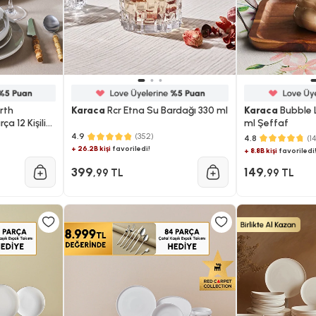
rth
Karaca
Rcr Etna Su Bardağı 330 ml
Karaca
Bubble 
a 12 Kişilik
ml Şeffaf
4.9
(352)
4.8
(1
+ 26.2B kişi
favoriledi!
+ 8.8B kişi
favoriledi
399
149
,99 TL
,99 TL