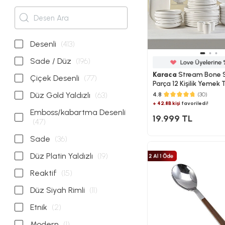
Desenli
(413)
Sade / Düz
(196)
Karaca
Stream Bone S
Çiçek Desenli
(77)
Parça 12 Kişilik Yemek 
Düz Gold Yaldızlı
(63)
4.8
(30)
+ 42.8B kişi
favoriledi!
Emboss/kabartma Desenli
19.999 TL
(47)
Sade
(36)
Düz Platin Yaldızlı
(19)
Reaktif
(15)
Düz Siyah Rimli
(11)
Etnik
(2)
Modern
(1)