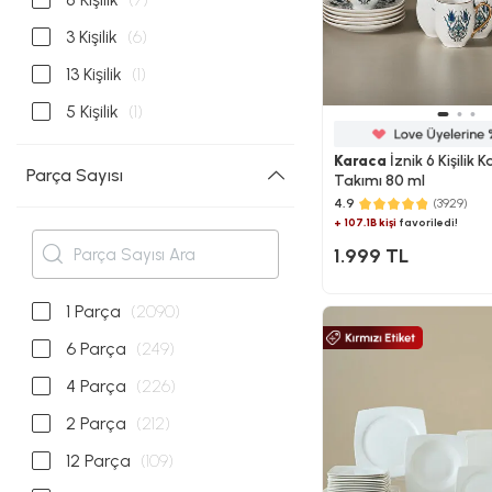
3 Kişilik
(6)
13 Kişilik
(1)
5 Kişilik
(1)
Karaca
İznik 6 Kişilik 
Parça Sayısı
Takımı 80 ml
4.9
(3929)
+ 107.1B kişi
favoriledi!
1.999 TL
1 Parça
(2090)
6 Parça
(249)
4 Parça
(226)
2 Parça
(212)
12 Parça
(109)