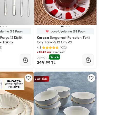
arça 12 Kişilik
Karaca
Bergamot Porselen Tekli
ak Takımı
Çay Tabağı 12 Cm V2
5)
4.8
(1006)
!
+ 30.2B kişi
favoriledi!
%17
299,99 TL
249
,99 TL