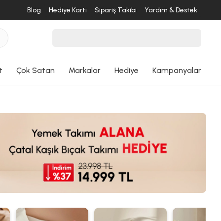
Blog
Hediye Kartı
Sipariş Takibi
Yardım & Destek
t
Çok Satan
Markalar
Hediye
Kampanyalar