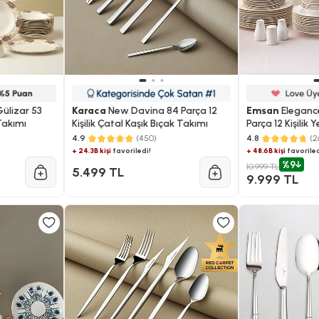
ülizar 53
Karaca
New Davina 84 Parça 12
Emsan
Eleganc
Takımı
Kişilik Çatal Kaşık Bıçak Takımı
Parça 12 Kişilik
4.9
(450)
4.8
(2
+ 24.3B kişi
favoriledi!
+ 48.6B kişi
favoriled
%9
10.999 TL
5.499 TL
9.999 TL