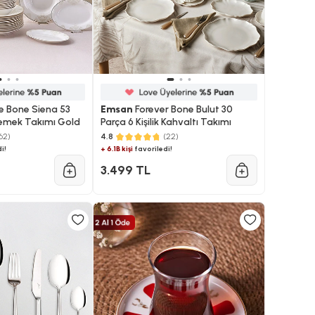
e Bone Siena 53
Emsan
Forever Bone Bulut 30
 Yemek Takımı Gold
Parça 6 Kişilik Kahvaltı Takımı
62)
4.8
(22)
i!
+ 6.1B kişi
favoriledi!
3.499 TL