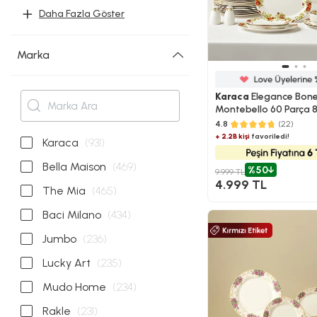
Daha Fazla Göster
Marka
Karaca
Elegance Bon
Montebello 60 Parça 8 K
Yemek Takımı
4.8
(22)
+ 2.2B kişi
favoriledi!
Karaca
(931)
Bella Maison
(469)
%50
9.999 TL
4.999 TL
The Mia
(465)
Baci Milano
(434)
Jumbo
(236)
Lucky Art
(235)
Mudo Home
(234)
Rakle
(231)