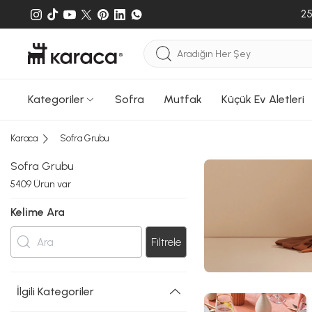
25
Kategoriler
Sofra
Mutfak
Küçük Ev Aletleri
Karaca
Sofra Grubu
Sofra Grubu
5409
Ürün var
Kelime Ara
Filtrele
İlgili Kategoriler