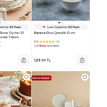
Bone Oyster 53
Karaca
Elica Çerezlik 10 cm
 Yemek Takımı
5.0
(34)
)
+ 6.7B kişi
favoriledi!
!
129
,99 TL