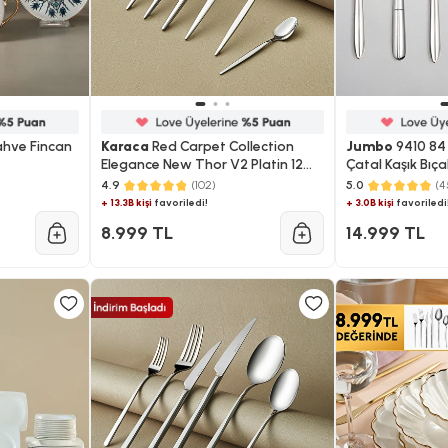
Kahve Fincan
Karaca
Red Carpet Collection
Jumbo
9410 84 P
Elegance New Thor V2 Platin 12
Çatal Kaşık Bıç
Kişilik 84 Parça Çatal Kaşık Bıçak
4.9
(102)
5.0
(4
Takımı
+ 13.3B kişi
favoriledi!
+ 3.0B kişi
favoriledi
8.999 TL
14.999 TL