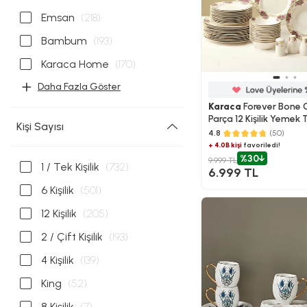
Emsan
(218)
Bambum
(193)
Karaca Home
(170)
Daha Fazla Göster
Karaca
Forever Bone G
Parça 12 Kişilik Yemek 
Kişi Sayısı
4.8
(50)
+ 4.0B kişi
favoriledi!
%30
9.999 TL
1 / Tek Kişilik
(732)
6.999 TL
6 Kişilik
(501)
12 Kişilik
(205)
2 / Çift Kişilik
(193)
4 Kişilik
(139)
King
(52)
8 Kişilik
(7)