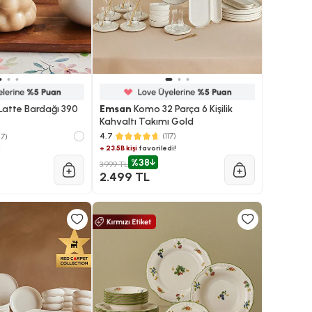
Latte Bardağı 390
Emsan
Komo 32 Parça 6 Kişilik
Kahvaltı Takımı Gold
4.7
(117)
47)
+ 23.5B kişi
favoriledi!
!
%38
3.999 TL
2.499 TL