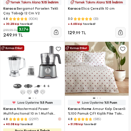
Karaca
Bergamot Porselen Tekli
Karaca
Elica Çerezlik 10 cm
Çay Tabağı 12 Cm V2
(1004)
(33)
4.8
5.0
+ 30.2B kişi
+ 6.6B kişi
favoriledi!
favoriledi!
%17
299,99 TL
129
,99 TL
249
,99 TL
Karaca
Mastermaid Power
Karaca Home
Amour Kalp Desenli
Multifunctional 10 in 1 Mutfak
%100 Pamuk Çift Kişilik Pike Takımı
Robotu 2000W Galaxy Grey
Kırmızı
(2297)
(585)
4.8
4.8
+ 40.0B kişi
+ 51.9B kişi
favoriledi!
favoriledi!