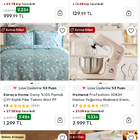
+ 69.7B kişi
+ 12.6B kişi
favoriledi!
favoriledi!
%23
1.299 TL
129
,99 TL
999
,99 TL
Karaca Home
Daisy %100 Pamuk
Homend
Profashion 3082H
Çift Kişilik Pike Takımı Mint PP
Hamur Yoğurma Makinesi Krem
1200W 5,2L
(444)
(407)
+
4.8
4.7
+ 27.0B kişi
+ 23.0B kişi
favoriledi!
favoriledi!
%48
%33
2.499 TL
5.999 TL
1.299 TL
3.999 TL