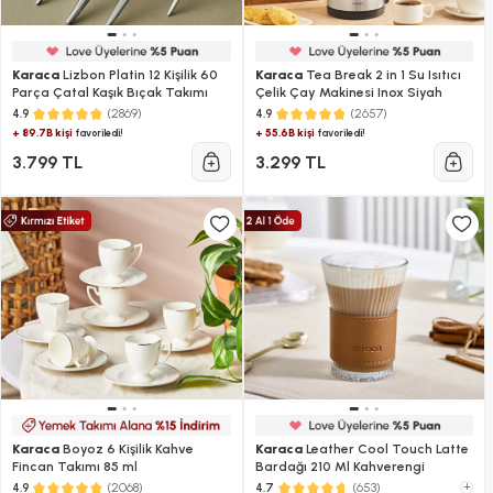
Karaca
Lizbon Platin 12 Kişilik 60
Karaca
Tea Break 2 in 1 Su Isıtıcı
Parça Çatal Kaşık Bıçak Takımı
Çelik Çay Makinesi Inox Siyah
(2869)
(2657)
4.9
4.9
+ 89.7B kişi
+ 55.6B kişi
favoriledi!
favoriledi!
3.799 TL
3.299 TL
Karaca
Boyoz 6 Kişilik Kahve
Karaca
Leather Cool Touch Latte
Fincan Takımı 85 ml
Bardağı 210 Ml Kahverengi
(2068)
(653)
+
4.9
4.7