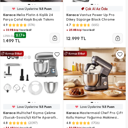
Karaca
Melia Platin 6 Kişilik 24
Karaca
Vantuz Power Up Pro
Parça Çatal Kaşık Bıçak Takımı
Dikey Süpürge Black Chrome
(1174)
(1615)
4.9
4.7
+ 33.9B kişi
+ 25.8B kişi
favoriledi!
favoriledi!
%17
1.799 TL
12.999 TL
1.499 TL
Karaca
Multichef Kıyma Çekme
Karaca
Mastermaid Chef Pro Çift
/Sucuk-Sosis/İçli Köfte Aparatlı
Kollu Hamur Yoğurma Makinesi
Hamur Yoğurma Makinesi Antrasit
Space Gray 1500 W 5L
(2097)
(1706)
4.8
4.8
1900W 5,5L
+ 54.6B kişi
+ 50.5B kişi
favoriledi!
favoriledi!