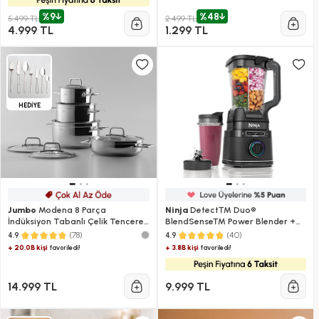
%9
%48
5.499 TL
2.499 TL
4.999 TL
1.299 TL
HEDİYE
Jumbo
Modena 8 Parça
Ninja
Detect™ Duo®
İndüksiyon Tabanlı Çelik Tencere
BlendSense™ Power Blender +
Seti
Smoothie Makinesi Siyah
(78)
(40)
4.9
4.9
+ 20.0B kişi
+ 3.8B kişi
favoriledi!
favoriledi!
14.999 TL
9.999 TL