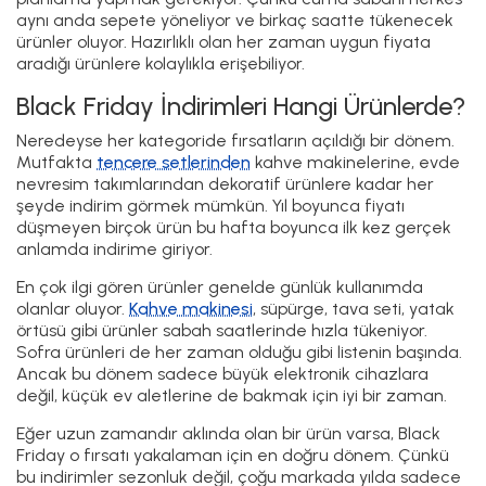
aynı anda sepete yöneliyor ve birkaç saatte tükenecek
ürünler oluyor. Hazırlıklı olan her zaman uygun fiyata
aradığı ürünlere kolaylıkla erişebiliyor.
Black Friday İndirimleri Hangi Ürünlerde?
Neredeyse her kategoride fırsatların açıldığı bir dönem.
Mutfakta
tencere setlerinden
kahve makinelerine, evde
nevresim takımlarından dekoratif ürünlere kadar her
şeyde indirim görmek mümkün. Yıl boyunca fiyatı
düşmeyen birçok ürün bu hafta boyunca ilk kez gerçek
anlamda indirime giriyor.
En çok ilgi gören ürünler genelde günlük kullanımda
olanlar oluyor.
Kahve makinesi
, süpürge, tava seti, yatak
örtüsü gibi ürünler sabah saatlerinde hızla tükeniyor.
Sofra ürünleri de her zaman olduğu gibi listenin başında.
Ancak bu dönem sadece büyük elektronik cihazlara
değil, küçük ev aletlerine de bakmak için iyi bir zaman.
Eğer uzun zamandır aklında olan bir ürün varsa, Black
Friday o fırsatı yakalaman için en doğru dönem. Çünkü
bu indirimler sezonluk değil, çoğu markada yılda sadece