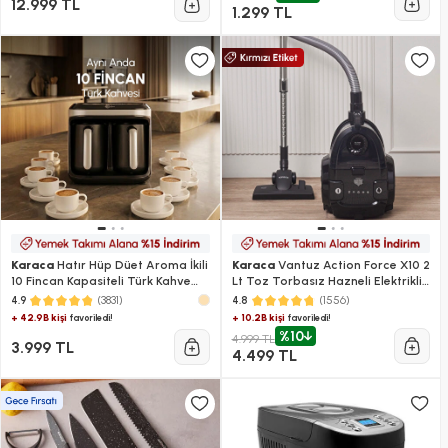
12.999 TL
1.299 TL
Karaca
Hatır Hüp Düet Aroma İkili
Karaca
Vantuz Action Force X10 2
10 Fincan Kapasiteli Türk Kahve
Lt Toz Torbasız Hazneli Elektrikli
Makinesi Space Gray
Süpürge Black 899 W
(3831)
(1556)
4.9
4.8
+ 42.9B kişi
+ 10.2B kişi
favoriledi!
favoriledi!
%10
4.999 TL
3.999 TL
4.499 TL