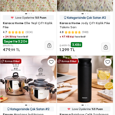
Karaca Home
Ellie Yeşil Çift Kişilik
Karaca Home
Jody Çift Kişilik Pike
Pike
Takımı Sarı
(504)
(948)
4.7
4.8
+ 24.1B kişi
+ 47.4B kişi
favoriledi!
favoriledi!
Sepette
%20
%48
2.499 TL
599,99 TL
479
1.299 TL
,99 TL
Emsan
Montana İndüksiyon
Karaca
Rainbow Çelik Sızdırmaz