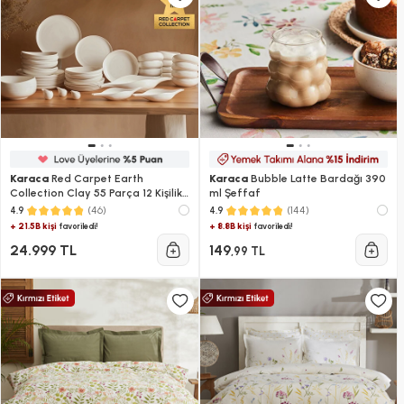
Karaca
Red Carpet Earth
Karaca
Bubble Latte Bardağı 390
Collection Clay 55 Parça 12 Kişilik
ml Şeffaf
Yemek Takımı
(46)
(144)
4.9
4.9
+ 21.5B kişi
+ 8.8B kişi
favoriledi!
favoriledi!
24.999 TL
149
,99 TL