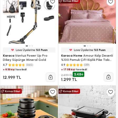
HEDİYE
Karaca
Vantuz Power Up Pro
Karaca Home
Amour Kalp Desenli
Dikey Süpürge Mineral Gold
%100 Pamuk Çift Kişilik Pike Takımı
Pembe
(1615)
(139)
4.7
4.9
+ 8.1B kişi
+ 17.0B kişi
favoriledi!
favoriledi!
%48
2.499 TL
12.999 TL
1.299 TL