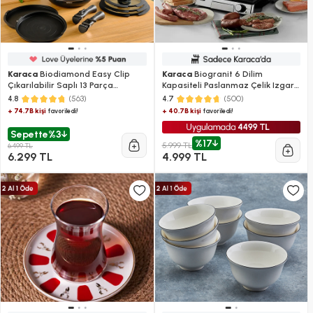
Karaca
Biodiamond Easy Clip
Karaca
Biogranit 6 Dilim
Çıkarılabilir Saplı 13 Parça
Kapasiteli Paslanmaz Çelik Izgara
Tencere ve Tava Seti
ve Tost Makinesi Inox 2000W
(563)
(500)
4.8
4.7
+ 74.7B kişi
+ 40.7B kişi
favoriledi!
favoriledi!
Sepette
%3
%17
5.999 TL
6.499 TL
6.299 TL
4.999 TL