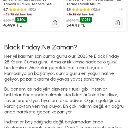
Tabanlı Düdüklü Tencere Seti
Termos Siyah 500 ml
Siyah Gri 4+6 Litre
(852)
(3826)
+
4.7
4.8
+ 76.7B kişi
+ 10.8B kişi
favoriledi!
favoriledi!
%10
%21
4.999 TL
699,99 TL
4.499 TL
549
,99 TL
Black Friday Ne Zaman?
Her yıl kasımın son cuma günü olur. 2025’te Black Friday
28 Kasım Cuma günü. Ama artık kimse sadece o günü
beklemiyor. Markalar genelde haftanın başında
kampanyaları başlatıyor, cuma günü en yoğun haline
geliyor, pazar akşamı da yavaş yavaş sonlanıyor.
Bu dönem aslında yılın alışveriş ritüeli gibi. İnsanlar
haftalar öncesinden almak istedikleri ürünleri belirliyor,
favorilere ekliyor, fiyatları takip ediyor. O gün geldiğinde
karar çoktan verilmiş oluyor. En çok indirim değil, en doğru
anda harekete geçen kazanıyor.
İndirimler başladığında değil, başlamadan önce
planlama yapmak gerekiyor. Çünkü cuma sabahı herkes