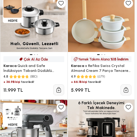
HEDİYE
Karaca
Quick and Safe
Karaca
x Refika Swiss Crystal
İndüksiyon Tabanlı Düdüklü
Almond Cream 7 Parça Tencere
Tencere Seti 4+6 Lt
ve Tava Seti
(880)
(679)
4.8
4.9
+ 36.9B kişi
+ 66.1B kişi
favoriledi!
favoriledi!
11.999 TL
5.999 TL
HEDİYE