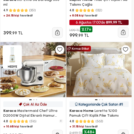
ml
Takımı Çağla
(351)
(132)
4.9
4.8
+ 26.1B kişi
+ 8.0B kişi
favoriledi!
favoriledi!
%17
1.199 TL
399
,99 TL
999
,99 TL
HEDİYE
Karaca
Mastermaid Chef Ultra
Karaca Home
Loretta %100
D2000W Dijital Ekranlı Hamur
Pamuk Çift Kişilik Pike Takımı
Yoğurma Makinesi Starlight 7L
(516)
+
(563)
4.8
4.8
+ 10.6B kişi
+ 31.1B kişi
favoriledi!
favoriledi!
%48
2.499 TL