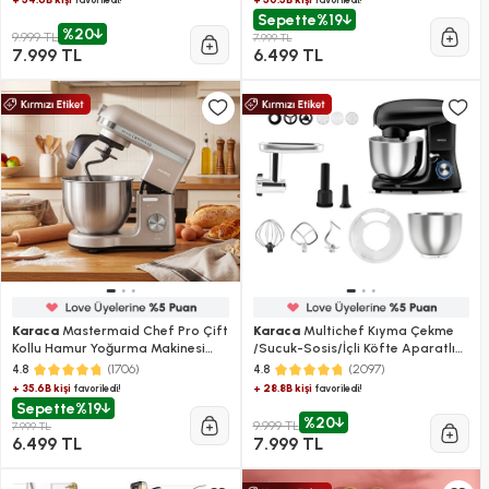
Sepette
%19
%20
9.999 TL
7.999 TL
7.999 TL
6.499 TL
Karaca
Mastermaid Chef Pro Çift
Karaca
Multichef Kıyma Çekme
Kollu Hamur Yoğurma Makinesi
/Sucuk-Sosis/İçli Köfte Aparatlı
Iconic Beige 1500W 5L
Hamur Yoğurma Makinesi Shiny
(1706)
(2097)
4.8
4.8
Black 1900W 5,5L
+ 35.6B kişi
+ 28.8B kişi
favoriledi!
favoriledi!
Sepette
%19
%20
9.999 TL
7.999 TL
6.499 TL
7.999 TL