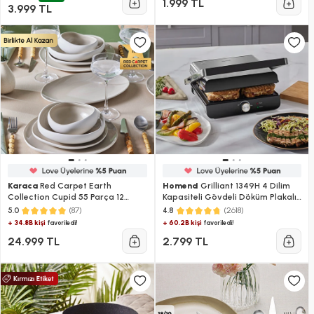
1.999 TL
3.999 TL
Karaca
Red Carpet Earth
Homend
Grilliant 1349H 4 Dilim
Collection Cupid 55 Parça 12
Kapasiteli Gövdeli Döküm Plakalı
Kişilik Yemek Takımı
Tost ve Izgara Makinesi Inox
(87)
(2618)
5.0
4.8
2000W
+ 34.8B kişi
+ 60.2B kişi
favoriledi!
favoriledi!
24.999 TL
2.799 TL