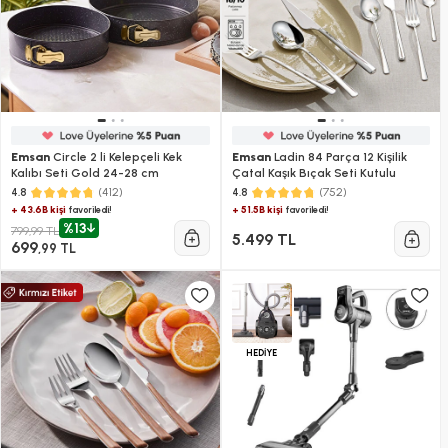
Emsan
Circle 2 li Kelepçeli Kek
Emsan
Ladin 84 Parça 12 Kişilik
Kalıbı Seti Gold 24-28 cm
Çatal Kaşık Bıçak Seti Kutulu
(412)
(752)
4.8
4.8
+ 43.6B kişi
+ 51.5B kişi
favoriledi!
favoriledi!
%13
799,99 TL
5.499 TL
699
,99 TL
HEDİYE