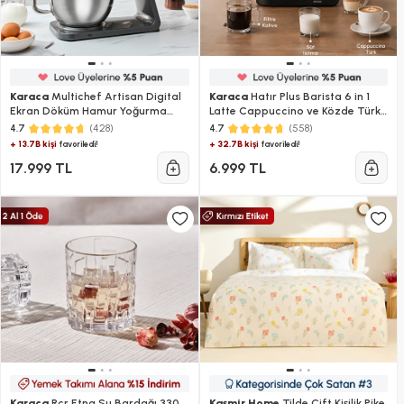
Karaca
Multichef Artisan Digital
Karaca
Hatır Plus Barista 6 in 1
Ekran Döküm Hamur Yoğurma
Latte Cappuccino ve Közde Türk
Makinesi Antrasit 1800W 7L
Kahve Makinesi Black Silver
(428)
(558)
4.7
4.7
+ 13.7B kişi
+ 32.7B kişi
favoriledi!
favoriledi!
17.999 TL
6.999 TL
Karaca
Rcr Etna Su Bardağı 330
Kaşmir Home
Tilde Çift Kişilik Pike