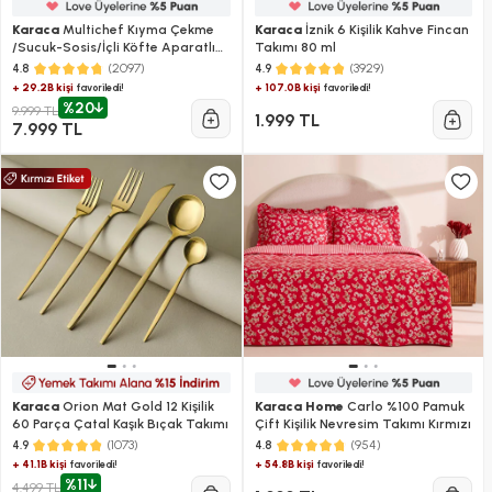
Karaca
Multichef Kıyma Çekme
Karaca
İznik 6 Kişilik Kahve Fincan
/Sucuk-Sosis/İçli Köfte Aparatlı
Takımı 80 ml
Hamur Yoğurma Makinesi
(2097)
(3929)
4.8
4.9
Rosegold 1900W 5,5L
+ 29.2B kişi
+ 107.0B kişi
favoriledi!
favoriledi!
%20
9.999 TL
1.999 TL
7.999 TL
Karaca
Orion Mat Gold 12 Kişilik
Karaca Home
Carlo %100 Pamuk
60 Parça Çatal Kaşık Bıçak Takımı
Çift Kişilik Nevresim Takımı Kırmızı
(1073)
(954)
4.9
4.8
+ 41.1B kişi
+ 54.8B kişi
favoriledi!
favoriledi!
%11
4.499 TL