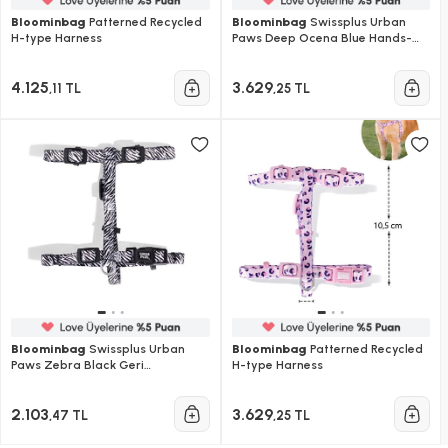
Bloominbag
Patterned Recycled
Bloominbag
Swissplus Urban
H-type Harness
Paws Deep Ocena Blue Hands-
free Ayarlanabilir Köpek Kordonu
– 25mm
4.125
3.629
,11 TL
,25 TL
Bloominbag
Swissplus Urban
Bloominbag
Patterned Recycled
Paws Zebra Black Geri
H-type Harness
Dönüştürülmüş H-tipi Köpek
Göğüs Tasması-xs
2.103
3.629
,47 TL
,25 TL