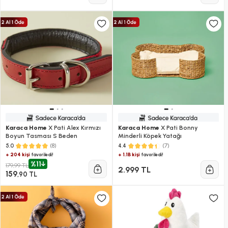
Karaca Home
X Pati Alex Kırmızı
Karaca Home
X Pati Bonny
Boyun Tasması S Beden
Minderli Köpek Yatağı
(8)
(7)
5.0
4.4
+ 204 kişi
+ 1.1B kişi
favoriledi!
favoriledi!
%11
179,99 TL
2.999 TL
159
,90 TL