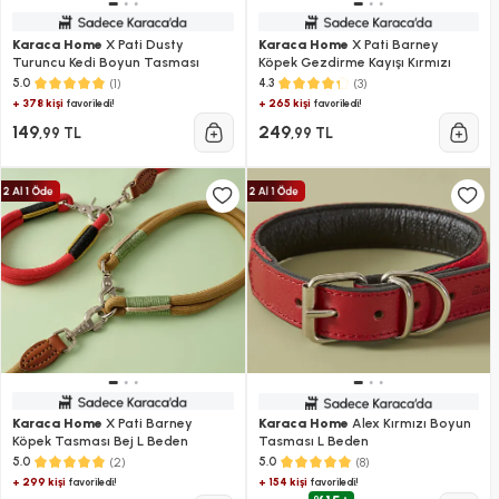
Karaca Home
X Pati Dusty
Karaca Home
X Pati Barney
Turuncu Kedi Boyun Tasması
Köpek Gezdirme Kayışı Kırmızı
(1)
(3)
5.0
4.3
+ 378 kişi
+ 265 kişi
favoriledi!
favoriledi!
149
249
,99 TL
,99 TL
Karaca Home
X Pati Barney
Karaca Home
Alex Kırmızı Boyun
Köpek Tasması Bej L Beden
Tasması L Beden
(2)
(8)
5.0
5.0
+ 299 kişi
+ 154 kişi
favoriledi!
favoriledi!