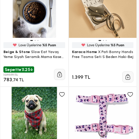
Beige & Stone
Slow Eat Yavaş
Karaca Home
X Pati Bonny Hands
Yeme Siyah Seramik Mama Kasesi
Free Tasma Seti S Beden Haki-Bej
(s)
Sepette
%25
1.044,99 TL
1.399 TL
783
,74 TL