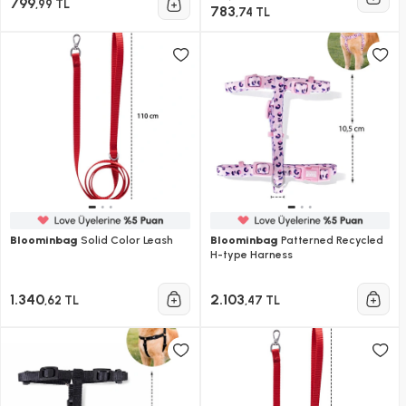
799
,99 TL
783
,74 TL
Bloominbag
Solid Color Leash
Bloominbag
Patterned Recycled
H-type Harness
1.340
2.103
,62 TL
,47 TL