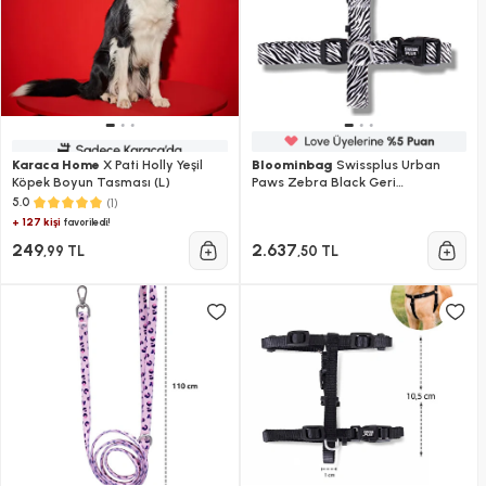
Karaca Home
X Pati Holly Yeşil
Bloominbag
Swissplus Urban
Köpek Boyun Tasması (L)
Paws Zebra Black Geri
Dönüştürülmüş H-tipi Köpek
(1)
5.0
Göğüs Tasması-s
+ 127 kişi
favoriledi!
249
2.637
,99 TL
,50 TL