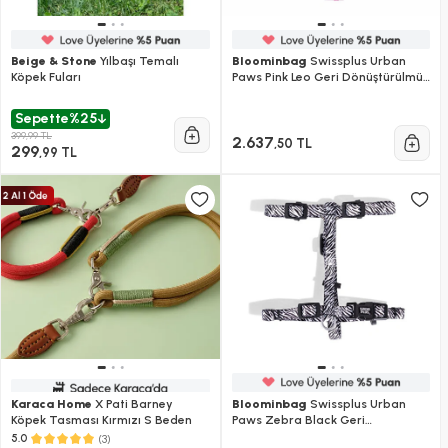
Beige & Stone
Yılbaşı Temalı
Bloominbag
Swissplus Urban
Köpek Fuları
Paws Pink Leo Geri Dönüştürülmüş
H-tipi Köpek Göğüs Tasması-
small
Sepette
%25
399,99 TL
2.637
,50 TL
299
,99 TL
Karaca Home
X Pati Barney
Bloominbag
Swissplus Urban
Köpek Tasması Kırmızı S Beden
Paws Zebra Black Geri
Dönüştürülmüş H-tipi Köpek
(3)
5.0