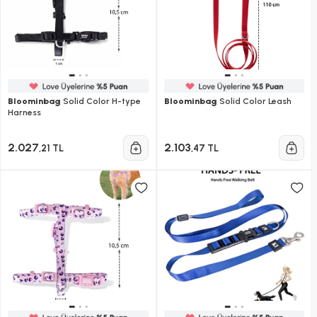
Bloominbag
Solid Color H-type
Bloominbag
Solid Color Leash
Harness
2.027
2.103
,21 TL
,47 TL