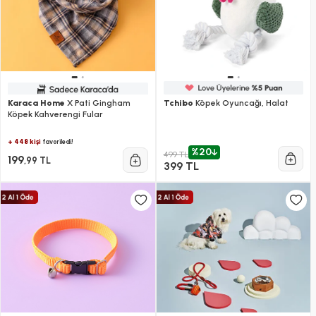
Karaca Home
X Pati Gingham
Tchibo
Köpek Oyuncağı, Halat
Köpek Kahverengi Fular
+ 448 kişi
favoriledi!
%20
499 TL
199
,99 TL
399 TL