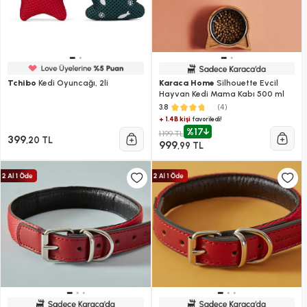
Tchibo
Kedi Oyuncağı, 2li
Karaca Home
Silhouette Evcil
Hayvan Kedi Mama Kabı 500 ml
(4)
3.8
+ 1.4B kişi
favoriledi!
%17
1.199 TL
399
,20 TL
999
,99 TL