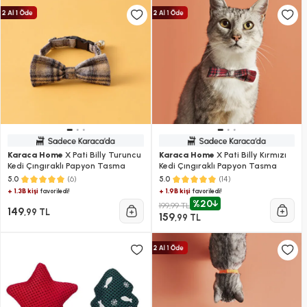
Karaca Home
X Pati Billy Turuncu
Karaca Home
X Pati Billy Kırmızı
Kedi Çıngıraklı Papyon Tasma
Kedi Çıngıraklı Papyon Tasma
(6)
(14)
5.0
5.0
+ 1.3B kişi
+ 1.9B kişi
favoriledi!
favoriledi!
%20
199,99 TL
149
,99 TL
159
,99 TL