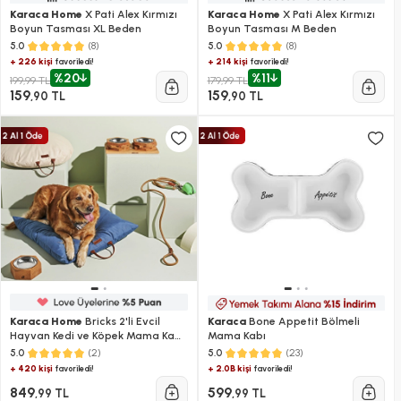
Karaca Home
X Pati Alex Kırmızı
Karaca Home
X Pati Alex Kırmızı
Boyun Tasması XL Beden
Boyun Tasması M Beden
(8)
(8)
5.0
5.0
+ 226 kişi
+ 214 kişi
favoriledi!
favoriledi!
%20
%11
199,99 TL
179,99 TL
159
159
,90 TL
,90 TL
Karaca Home
Bricks 2'li Evcil
Karaca
Bone Appetit Bölmeli
Hayvan Kedi ve Köpek Mama Kabı
Mama Kabı
500 ml
(2)
(23)
5.0
5.0
+ 420 kişi
+ 2.0B kişi
favoriledi!
favoriledi!
849
599
,99 TL
,99 TL