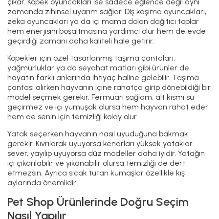
çıkar. Köpek oyuncakları ise sadece eğlence değil aynı
zamanda zihinsel uyarım sağlar. Diş kaşıma oyuncakları,
zeka oyuncakları ya da içi mama dolan dağıtıcı toplar
hem enerjisini boşaltmasına yardımcı olur hem de evde
geçirdiği zamanı daha kaliteli hale getirir.
Köpekler için özel tasarlanmış taşıma çantaları,
yağmurluklar ya da seyahat matları gibi ürünler de
hayatın farklı anlarında ihtiyaç haline gelebilir. Taşıma
çantası alırken hayvanın içine rahatça girip dönebildiği bir
model seçmek gerekir. Fermuarı sağlam, alt kısmı su
geçirmez ve içi yumuşak olursa hem hayvan rahat eder
hem de senin için temizliği kolay olur.
Yatak seçerken hayvanın nasıl uyuduğuna bakmak
gerekir. Kıvrılarak uyuyorsa kenarları yüksek yataklar
sever, yayılıp uyuyorsa düz modeller daha iyidir. Yatağın
içi çıkarılabilir ve yıkanabilir olursa temizliği de dert
etmezsin. Ayrıca sıcak tutan kumaşlar özellikle kış
aylarında önemlidir.
Pet Shop Ürünlerinde Doğru Seçim
Nasıl Yapılır