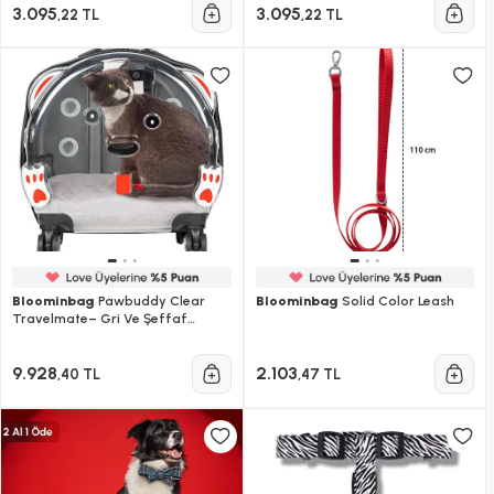
3.095
3.095
,22 TL
,22 TL
Bloominbag
Pawbuddy Clear
Bloominbag
Solid Color Leash
Travelmate– Gri Ve Şeffaf
Tekerlekli Lüks Evcil Hayvan
Taşıma Çantası
9.928
2.103
,40 TL
,47 TL