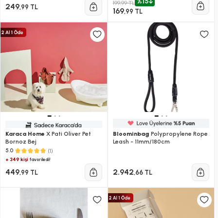
%15
199,99 TL
249
,99 TL
169
,99 TL
Karaca Home
X Pati Oliver Pet
Bloominbag
Polypropylene Rope
Bornoz Bej
Leash - 11mm/180cm
(1)
5.0
+ 349 kişi
favoriledi!
449
2.942
,99 TL
,66 TL