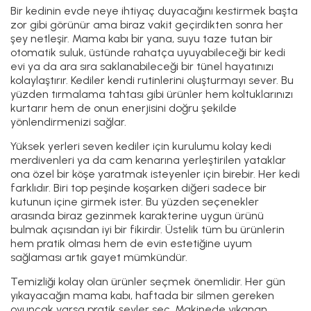
Bir kedinin evde neye ihtiyaç duyacağını kestirmek başta
zor gibi görünür ama biraz vakit geçirdikten sonra her
şey netleşir. Mama kabı bir yana, suyu taze tutan bir
otomatik suluk, üstünde rahatça uyuyabileceği bir kedi
evi ya da ara sıra saklanabileceği bir tünel hayatınızı
kolaylaştırır. Kediler kendi rutinlerini oluşturmayı sever. Bu
yüzden tırmalama tahtası gibi ürünler hem koltuklarınızı
kurtarır hem de onun enerjisini doğru şekilde
yönlendirmenizi sağlar.
Yüksek yerleri seven kediler için kurulumu kolay kedi
merdivenleri ya da cam kenarına yerleştirilen yataklar
ona özel bir köşe yaratmak isteyenler için birebir. Her kedi
farklıdır. Biri top peşinde koşarken diğeri sadece bir
kutunun içine girmek ister. Bu yüzden seçenekler
arasında biraz gezinmek karakterine uygun ürünü
bulmak açısından iyi bir fikirdir. Üstelik tüm bu ürünlerin
hem pratik olması hem de evin estetiğine uyum
sağlaması artık gayet mümkündür.
Temizliği kolay olan ürünler seçmek önemlidir. Her gün
yıkayacağın mama kabı, haftada bir silmen gereken
oyuncak varsa pratik şeyler seç. Makinede yıkanan