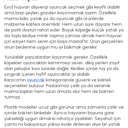
Evcil hayvan alışverişi oyuncak seçmek gibi keyifli olabilir
ama bazı şeyleri gözden kaçırmamak lazım. Özellikle
mama kabı, yatak ya da oyuncak gibi ürünlerde
malzeme kalitesi önemlidir. Hem uzun süre dayanır hem
de patili dostun rahat eder. Büyük köpeğe küçük yatak ya
da tüylü kediye minik taşıma çantası almak hem hayvan
için eziyet hem senin için boşa masraftır. Ürün gerçekten
onun bedenine uygun mu iyi bakmak gerekir.
Yutulabilir parçalardan kaçınmak gerekir. Özellikle
köpekler oyuncakları kemirmeyi sever, dikiş yerleri zayıf
olan peluşlar kısa sürede dağılır. Kediler içinse tüy ya da
çıngırak içeren hafif oyuncaklar iyi olabilir.
Karaca'nın
oyuncak
kategorisinde güvenli ve kaliteli
seçenekler bulunur. Paslanmaz çelik ya da seramik
mama kapları hem uzun ömürlü olur hem de bakteri
tutmaz.
Plastik modeller ucuz gibi görünür ama zamanla çizilir ve
içinde bakteri birikebilir. Ayrıca hayvanın boyuna göre
yüksekliği uygun olmalı ki rahatça yiyebilsin. Seyahat için
çanta mı bakıyorsun yoksa evde dinlensin diye bir yatak