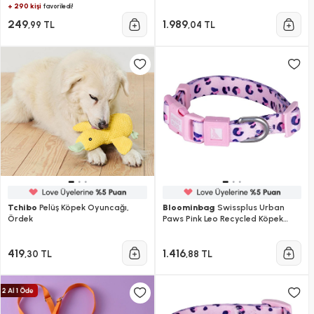
Göğüs Tasması-2xs
+ 290 kişi
favoriledi!
249
1.989
,99 TL
,04 TL
Tchibo
Pelüş Köpek Oyuncağı,
Bloominbag
Swissplus Urban
Ördek
Paws Pink Leo Recycled Köpek
Tasması - 15 Mm
419
1.416
,30 TL
,88 TL