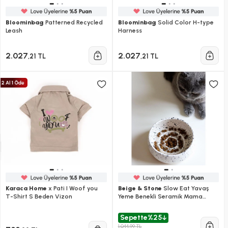
Bloominbag
Patterned Recycled
Bloominbag
Solid Color H-type
Leash
Harness
2.027
2.027
,21 TL
,21 TL
Karaca Home
x Pati I Woof you
Beige & Stone
Slow Eat Yavaş
T-Shirt S Beden Vizon
Yeme Benekli Seramik Mama
Kasesi (s)
Sepette
%25
1.044,99 TL