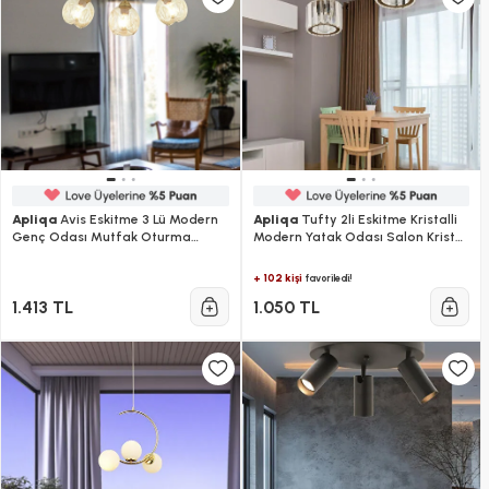
Apliqa
Avis Eskitme 3 Lü Modern
Apliqa
Tufty 2li Eskitme Kristalli
Genç Odası Mutfak Oturma
Modern Yatak Odası Salon Kristal
Odası Salon Avize
Avize
+ 102 kişi
favoriledi!
1.413 TL
1.050 TL