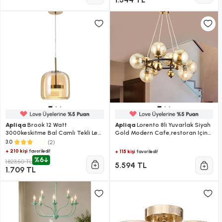
Apliqa
Brook 12 Watt
Apliqa
Lorento 8li Yuvarlak Siyah
3000keskitme Bal Camlı Tekli Led
Gold Modern Cafe,restoran Için
Sarkıt Avize
Uygun Retro Salon Avize
(2)
3.0
+ 210 kişi
favoriledi!
+ 115 kişi
favoriledi!
%6
1.823,50 TL
5.594 TL
1.709 TL