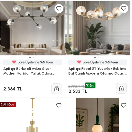
Apliqa
Bürke 6li Avi̇ze Si̇yah
Apliqa
Pireal 5'li Yuvarlak Eskitme
Modern Koridor Yatak Odası
Bal Camlı Modern Oturma Odası
Salon Avize
Salon Avize
%6
2.702,71 TL
2.364 TL
2.533 TL