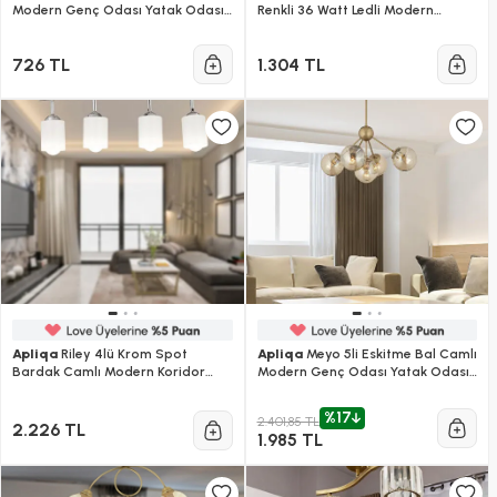
Modern Genç Odası Yatak Odası
Renkli 36 Watt Ledli Modern
Mutfak Salon Avize
Oturma Odası, Koridor, Salon Led
Avize
726 TL
1.304 TL
Apliqa
Riley 4lü Krom Spot
Apliqa
Meyo 5li Eskitme Bal Camlı
Bardak Camlı Modern Koridor
Modern Genç Odası Yatak Odası
Mutfak Salon Plafonyer Avize
Salon Avize
%17
2.401,85 TL
2.226 TL
1.985 TL