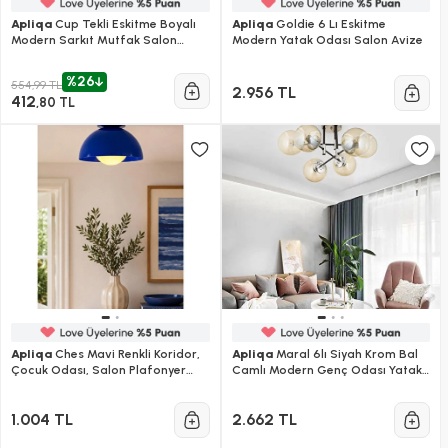
Apliqa
Cup Tekli Eskitme Boyalı
Apliqa
Goldie 6 Lı Eskitme
Modern Sarkıt Mutfak Salon
Modern Yatak Odası Salon Avize
Sarkıt Avize
%26
554,99 TL
2.956 TL
412
,80 TL
Apliqa
Ches Mavi Renkli Koridor,
Apliqa
Maral 6lı Siyah Krom Bal
Çocuk Odası, Salon Plafonyer
Camlı Modern Genç Odası Yatak
Avize
Odası Retro Salon Avize
1.004 TL
2.662 TL