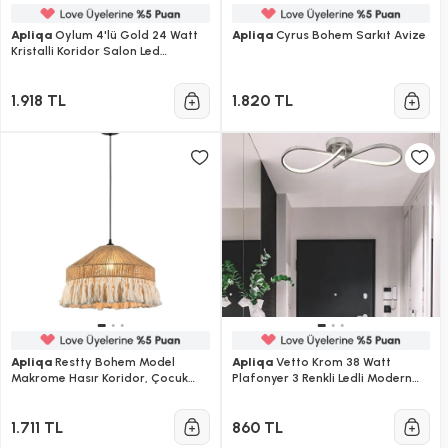
Apliqa
Oylum 4'lü Gold 24 Watt
Apliqa
Cyrus Bohem Sarkıt Avize
Kristalli Koridor Salon Led
Plafonyer Avize
1.918 TL
1.820 TL
Apliqa
Restty Bohem Model
Apliqa
Vetto Krom 38 Watt
Makrome Hasır Koridor, Çocuk
Plafonyer 3 Renkli Ledli Modern
Odası, Salon Avize
Mutfak Banyo Led Salon Sarkıt
Avize
1.711 TL
860 TL