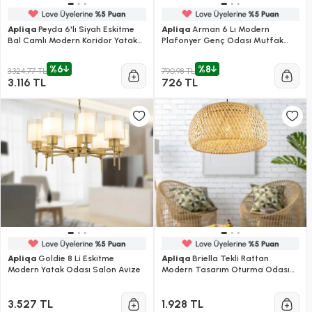
Apliqa
Peyda 6'lı Siyah Eskitme
Apliqa
Arman 6 Lı Modern
Bal Camlı Modern Koridor Yatak
Plafonyer Genç Odası Mutfak
Odası Salon Avize
Yatak Odası Avize
%6
%8
3.324,77 TL
790,98 TL
3.116 TL
726 TL
Apliqa
Goldie 8 Li Eskitme
Apliqa
Briella Tekli Rattan
Modern Yatak Odası Salon Avize
Modern Tasarım Oturma Odası
Avize
3.527 TL
1.928 TL