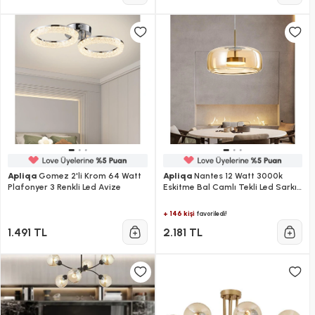
Apliqa
Gomez 2'li Krom 64 Watt
Apliqa
Nantes 12 Watt 3000k
Plafonyer 3 Renkli Led Avize
Eskitme Bal Camlı Tekli Led Sarkıt
Avize
+ 146 kişi
favoriledi!
1.491 TL
2.181 TL