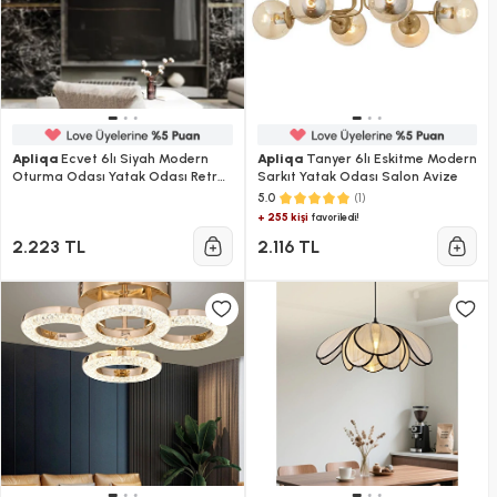
Apliqa
Ecvet 6lı Siyah Modern
Apliqa
Tanyer 6lı Eskitme Modern
Oturma Odası Yatak Odası Retro
Sarkıt Yatak Odası Salon Avize
Salon Avize
(1)
5.0
+ 255 kişi
favoriledi!
2.223 TL
2.116 TL