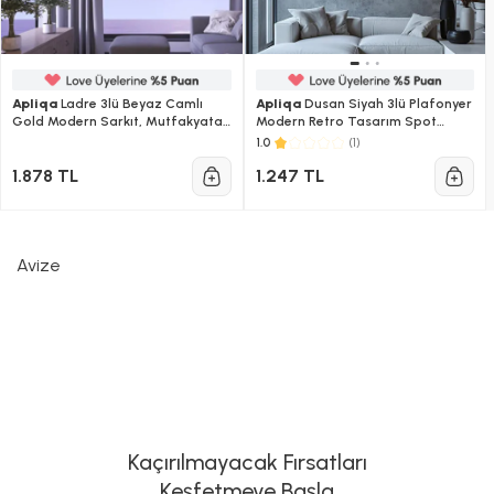
Apliqa
Ladre 3lü Beyaz Camlı
Apliqa
Dusan Siyah 3lü Plafonyer
Gold Modern Sarkıt, Mutfakyatak
Modern Retro Tasarım Spot
Odası Salon Avize
Avize
(1)
1.0
1.878 TL
1.247 TL
Avize
Kaçırılmayacak Fırsatları
Keşfetmeye Başla