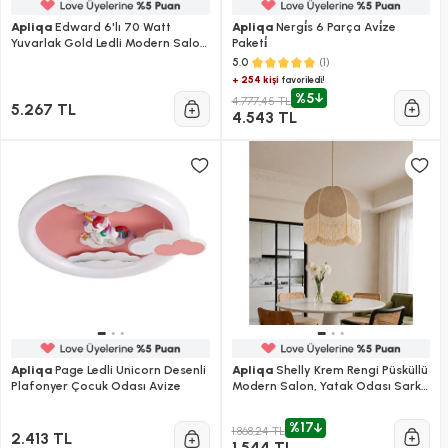
Apliqa
Edward 6'lı 70 Watt
Apliqa
Nergi̇s 6 Parça Avi̇ze
Yuvarlak Gold Ledli Modern Salon
Paketi̇
Avize
(1)
5.0
+ 254 kişi
favoriledi!
%5
4.777,45 TL
5.267 TL
4.543 TL
Apliqa
Page Ledli Unicorn Desenli
Apliqa
Shelly Krem Rengi Püsküllü
Plafonyer Çocuk Odası Avize
Modern Salon, Yatak Odası Sarkıt
Avize
%17
1.868,24 TL
2.413 TL
1.544 TL