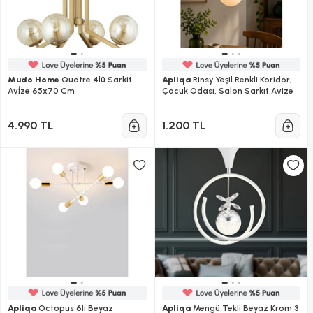
Mudo Home
Quatre 4lü Sarkit
Apliqa
Rinsy Yeşil Renkli Koridor,
Avi̇ze 65x70 Cm
Çocuk Odası, Salon Sarkıt Avize
4.990 TL
1.200 TL
Apliqa
Octopus 6lı Beyaz
Apliqa
Mengü Tekli Beyaz Krom 3