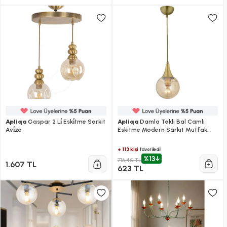
Apliqa
Gaspar 2 Li̇ Eski̇tme Sarkit
Apliqa
Damla Tekli Bal Camlı
Avi̇ze
Eskitme Modern Sarkıt Mutfak
Salon Sarkıt Avize
+ 113 kişi
favoriledi!
%13
716,45 TL
1.607 TL
623 TL