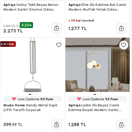
Apliqa
Voliny Tekli Beyaz Beton
Apliqa
Elite 3lü Eskitme Bal Camlı
Modern Sarkıt Oturma Odası
Modern Mutfak Yatak Odası
Salon Sarkıt Avize
Salon Avize
+ 119 kişi
favoriledi!
%20
2.835,99 TL
1.277 TL
2.273 TL
Mudo Home
Handy Metal Sapli
Apliqa
Ladre 3lü Beyaz Camlı
Çiftli Tarafli Soyacak
Eskitme Boyalı Modern Sarkıt,
Mutfakyatak Odası Salon Avize
399
1.288 TL
,99 TL