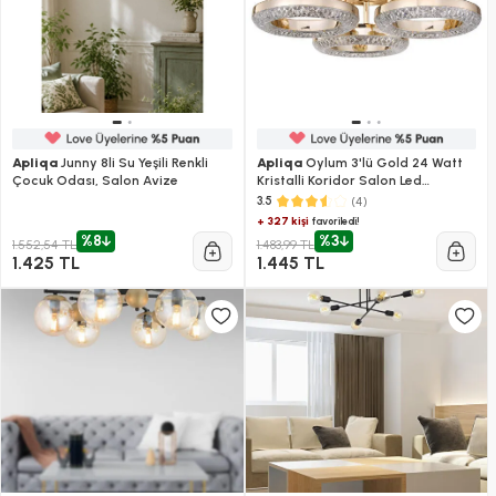
Apliqa
Junny 8li Su Yeşili Renkli
Apliqa
Oylum 3'lü Gold 24 Watt
Çocuk Odası, Salon Avize
Kristalli Koridor Salon Led
Plafonyer Avize
(4)
3.5
+ 327 kişi
favoriledi!
%8
%3
1.552,54 TL
1.483,99 TL
1.425 TL
1.445 TL