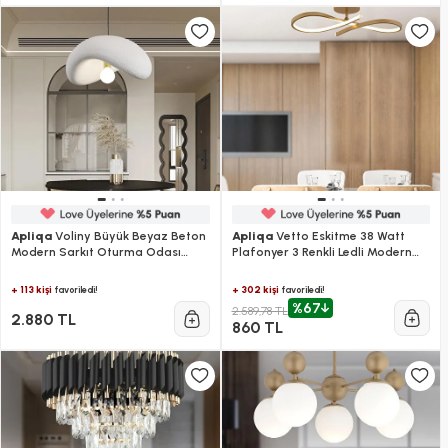
Apliqa
Voliny Büyük Beyaz Beton
Apliqa
Vetto Eskitme 38 Watt
Modern Sarkıt Oturma Odası
Plafonyer 3 Renkli Ledli Modern
Salon Sarkıt Avize
Mutfak Banyo Led Salon Sarkıt
Avize
+ 113 kişi
+ 302 kişi
favoriledi!
favoriledi!
%67
2.589,78 TL
2.880 TL
860 TL