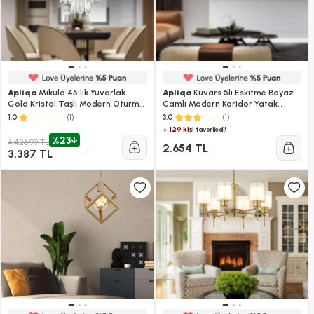
Apliqa
Mikula 45'lik Yuvarlak
Apliqa
Kuvars 5li Eskitme Beyaz
Gold Kristal Taşlı Modern Oturma
Camlı Modern Koridor Yatak
Odası Salon Sarkıt Avize
Odası Salon Avize
(1)
(1)
1.0
3.0
+ 129 kişi
favoriledi!
%23
4.426,99 TL
2.654 TL
3.387 TL