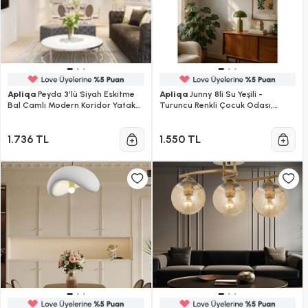
Apliqa
Peyda 3'lü Siyah Eskitme
Apliqa
Junny 8li Su Yeşili -
Bal Camlı Modern Koridor Yatak
Turuncu Renkli Çocuk Odası,
Odası Salon Avize
Salon Avize
1.736 TL
1.550 TL