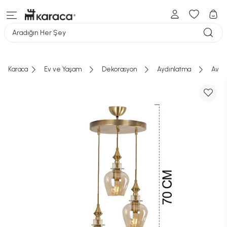
Aradığın Her Şey
Karaca
Ev ve Yaşam
Dekorasyon
Aydınlatma
Aviz