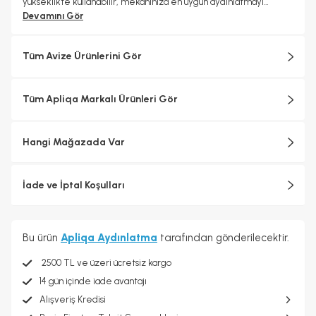
yükseklikte kullanabilir, mekanınıza en uygun aydınlatmayı
sağlayabilirsiniz. Ürün Özellikleri; En: 35 cm; Boy: 70 cm (boy
Devamını Gör
ayarlanabilir); Renk: Eskitme; Materyal: Metal; Başlıklar: Cam; Duy
Tipi: E-27; Ampul: Dahil değildir; Montaj: Demonte gönderilir;
Garanti: 2 Yıl
Tüm Avize Ürünlerini Gör
Tüm Apliqa Markalı Ürünleri Gör
Hangi Mağazada Var
İade ve İptal Koşulları
Bu ürün
Apliqa Aydınlatma
tarafından gönderilecektir.
2500 TL ve üzeri ücretsiz kargo
14 gün içinde iade avantajı
Alışveriş Kredisi