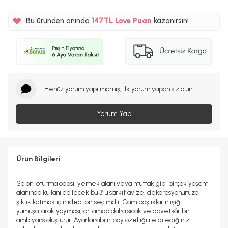
%5
147TL
Bu üründen anında
Love Puan
kazanırsın!
%5
Henüz yorum yapılmamış, ilk yorum yapan siz olun!
Yorum Yap
Ürün Bilgileri
Salon, oturma odası, yemek alanı veya mutfak gibi birçok yaşam
alanında kullanılabilecek bu 3’lü sarkıt avize, dekorasyonunuza
şıklık katmak için ideal bir seçimdir. Cam başlıkların ışığı
yumuşatarak yayması, ortamda daha sıcak ve davetkâr bir
ambiyans oluşturur. Ayarlanabilir boy özelliği ile dilediğiniz