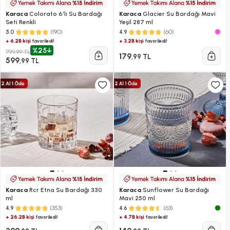
Karaca
Colorato 6'lı Su Bardağı
Karaca
Glacier Su Bardağı Mavi
Seti Renkli
Yeşil 287 ml
(190)
(60)
5.0
4.9
+ 6.2B kişi
+ 3.2B kişi
favoriledi!
favoriledi!
%25
799,99 TL
179
,99 TL
599
,99 TL
Karaca
Rcr Etna Su Bardağı 330
Karaca
Sunflower Su Bardağı
ml
Mavi 250 ml
(353)
(63)
4.9
4.6
+ 26.2B kişi
+ 4.7B kişi
favoriledi!
favoriledi!