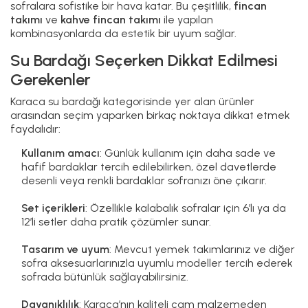
sofralara sofistike bir hava katar. Bu çeşitlilik,
fincan
takımı
ve
kahve fincan takımı
ile yapılan
kombinasyonlarda da estetik bir uyum sağlar.
Su Bardağı Seçerken Dikkat Edilmesi
Gerekenler
Karaca su bardağı kategorisinde yer alan ürünler
arasından seçim yaparken birkaç noktaya dikkat etmek
faydalıdır:
Kullanım amacı
: Günlük kullanım için daha sade ve
hafif bardaklar tercih edilebilirken, özel davetlerde
desenli veya renkli bardaklar sofranızı öne çıkarır.
Set içerikleri
: Özellikle kalabalık sofralar için 6’lı ya da
12’li setler daha pratik çözümler sunar.
Tasarım ve uyum
: Mevcut yemek takımlarınız ve diğer
sofra aksesuarlarınızla uyumlu modeller tercih ederek
sofrada bütünlük sağlayabilirsiniz.
Dayanıklılık
: Karaca’nın kaliteli cam malzemeden