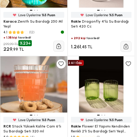
Karaca
Zenith Su Bardağı 250 Ml
Rakle
Dragonfly 4'lü Su Bardağı
Yeşil
Seti 420 Cc
(12)
4.1
+ 1.3B kişi
favoriledi!
+ 292 kişi
favoriledi!
%23
299,99 TL
1.261
,45 TL
229
,99 TL
RCR
Stack Yüksek Kalite Cam 6'lı
Rakle
Flower El Yapımı Kendinden
Su Bardağı Seti 320 ml
Renkli 2'li Su Bardağı Seti Yeşil
450 Cc