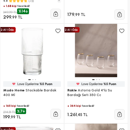
(73)
+
4.8
+ 1.6B kişi
favoriledi!
%14
349,99 TL
179
,99 TL
299
,99 TL
Mudo Home
Stackable Bardak
Rakle
Astoria Gold 4'lü Su
400 Ml
Bardağı Seti 350 Cc
+ 165 kişi
+ 364 kişi
favoriledi!
favoriledi!
%7
214,31 TL
1.261
,45 TL
199
,99 TL