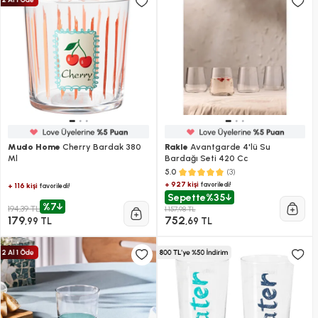
Mudo Home
Cherry Bardak 380
Rakle
Avantgarde 4'lü Su
Ml
Bardağı Seti 420 Cc
(3)
5.0
+ 927 kişi
favoriledi!
+ 116 kişi
favoriledi!
Sepette
%35
%7
194,39 TL
1.157,98 TL
179
752
,99 TL
,69 TL