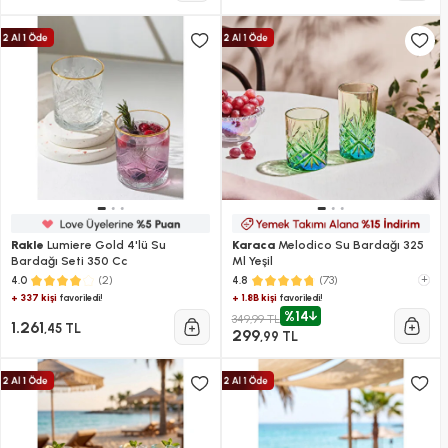
Rakle
Lumiere Gold 4'lü Su
Karaca
Melodico Su Bardağı 325
Bardağı Seti 350 Cc
Ml Yeşil
(2)
(73)
+
4.0
4.8
+ 337 kişi
+ 1.8B kişi
favoriledi!
favoriledi!
%14
349,99 TL
1.261
,45 TL
299
,99 TL