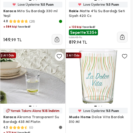
Karaca
Mito Su Bardağı 330 ml
Rakle
Matte 4'lü Su Bardağı Seti
Yeşil
Siyah 420 Cc
(28)
4.8
+ 584 kişi
favoriledi!
+ 133 kişi
favoriledi!
Sepette
%35
1.261,45 TL
149
,99 TL
819
,94 TL
Karaca
Akroma Transparent Su
Mudo Home
Dolce Vita Bardak
Bardağı 435 Ml Platin
510 Ml
(6)
4.5
+ 271 kişi
favoriledi!