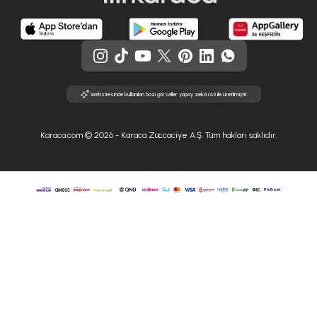
Websitesinde kullanılan bazı görseller yapay zekâ (AI) ile üretilmiştir.
Karaca.com © 2026 - Karaca Züccaciye A.Ş. Tüm hakları saklıdır.