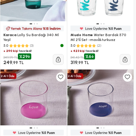
Karaca
Lolly Su Bardağı 340 Ml
Mudo Home
Water Bardak 570
Yeşil
Ml 2'li̇ Set -mavi̇&turkuaz
(3)
(2)
5.0
5.0
+ 290 kişi
+ 423 kişi
favoriledi!
favoriledi!
%29
%6
349,99 TL
341,43 TL
249
319
,99 TL
,99 TL