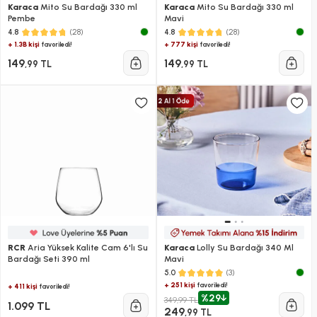
Karaca
Mito Su Bardağı 330 ml
Karaca
Mito Su Bardağı 330 ml
Pembe
Mavi
(28)
(28)
4.8
4.8
+ 1.3B kişi
+ 777 kişi
favoriledi!
favoriledi!
149
149
,99 TL
,99 TL
RCR
Aria Yüksek Kalite Cam 6'lı Su
Karaca
Lolly Su Bardağı 340 Ml
Bardağı Seti 390 ml
Mavi
(3)
5.0
+ 251 kişi
favoriledi!
+ 411 kişi
favoriledi!
%29
349,99 TL
1.099 TL
249
,99 TL