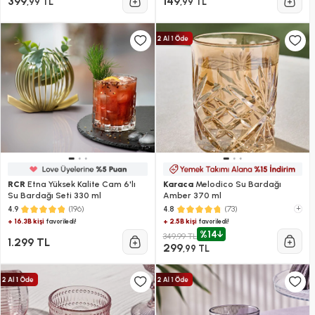
399
149
,99 TL
,99 TL
RCR
Etna Yüksek Kalite Cam 6'lı
Karaca
Melodico Su Bardağı
Su Bardağı Seti 330 ml
Amber 370 ml
(196)
(73)
+
4.9
4.8
+ 16.3B kişi
+ 2.5B kişi
favoriledi!
favoriledi!
%14
349,99 TL
1.299 TL
299
,99 TL