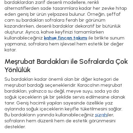
bardaklardan zarif desenli modellere, renkli
alternatiflerden sade tasarımlara kadar her zevke hitap
eden geniş bir ürün yelpazesi bulunur. Örneğin, şeffaf
cam su bardakları sofralara ferah bir görünüm
kazandırırken, desenli bardaklar dekoratif bir bütünlük
oluşturur. Ayrıca, kahve keyfinizi tamamlarken
kullanabileceğiniz
kahve fincan takımı
ile birlikte sunum
yapmanız, sofralara hem işlevsel hem estetik bir değer
katar.
Meşrubat Bardakları ile Sofralarda Çok
Yönlülük
Su bardakları kadar önemli olan bir diğer kategori de
meşrubat bardağı seçenekleridir. Karaca’nın meşrubat
bardakları, yalnızca su değil, meyve suyu, soda ya da
soğuk içeceklerin şık bir şekilde servis edilmesine olanak
tanır. Geniş hacimli yapıları sayesinde özellikle yaz
aylarında soğuk içeceklerin keyifle tüketilmesini sağlar.
Bu bardakların yanında kullanabileceğiniz
sürahi
ler,
sofraların hem düzenli hem de estetik görünmesini
destekler.