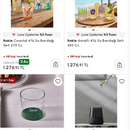
Rakle
Coastal 4'lü Su Bardağı
Rakle
Amalfi 4'lü Su Bardağı Seti
Seti 275 Cc
350 Cc
+ 381 kişi
+ 180 kişi
favoriledi!
favoriledi!
%4
1.332,52 TL
1.276
,91 TL
1.276
,91 TL