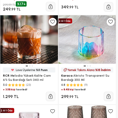
%17
299,99 TL
349
,99 TL
249
,99 TL
RCR
Melodia Yüksek Kalite Cam
Karaca
Akristo Transparent Su
6'lı Su Bardağı Seti 340 ml
Bardağı 350 Ml
(23)
(9)
5.0
4.8
+ 3.5B kişi
+ 8.4B kişi
favoriledi!
favoriledi!
1.299 TL
299
,99 TL