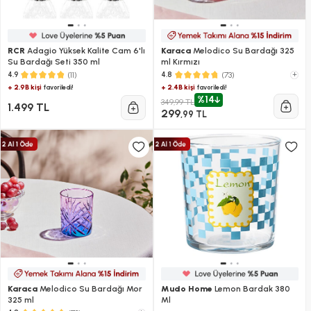
RCR
Adagio Yüksek Kalite Cam 6'lı
Karaca
Melodico Su Bardağı 325
Su Bardağı Seti 350 ml
ml Kırmızı
(11)
(73)
+
4.9
4.8
+ 2.9B kişi
+ 2.4B kişi
favoriledi!
favoriledi!
%14
349,99 TL
1.499 TL
299
,99 TL
Karaca
Melodico Su Bardağı Mor
Mudo Home
Lemon Bardak 380
325 ml
Ml