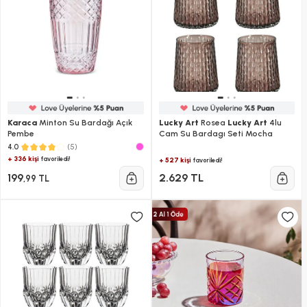
Karaca
Minton Su Bardağı Açık
Lucky Art
Rosea
Lucky Art
4lu
Pembe
Cam Su Bardagı Seti Mocha
(5)
4.0
+ 336 kişi
favoriledi!
+ 527 kişi
favoriledi!
199
2.629 TL
,99 TL