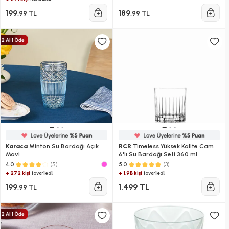
199
189
,99 TL
,99 TL
Karaca
Minton Su Bardağı Açık
RCR
Timeless Yüksek Kalite Cam
Mavi
6'lı Su Bardağı Seti 360 ml
(5)
(3)
4.0
5.0
+ 272 kişi
+ 1.9B kişi
favoriledi!
favoriledi!
199
1.499 TL
,99 TL