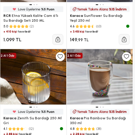
RCR
Etna Yüksek Kalite Cam 6'lı
Karaca
Sunflower Su Bardağı
Su Bardağı Seti 250 ML
Yeşil 250 ml
(2)
(63)
5.0
4.6
+ 410 kişi
+ 3.4B kişi
favoriledi!
favoriledi!
1.099 TL
149
,99 TL
Karaca
Zenith Su Bardağı 250 Ml
Karaca
Pia Rainbow Su Bardağı
Gri
350 ml
(12)
(38)
4.1
4.8
+ 2.8B kişi
+ 2.2B kişi
favoriledi!
favoriledi!