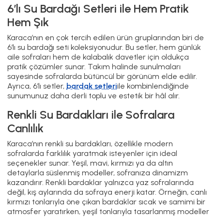
6’lı Su Bardağı Setleri ile Hem Pratik
Hem Şık
Karaca’nın en çok tercih edilen ürün gruplarından biri de
6’lı su bardağı seti koleksiyonudur. Bu setler, hem günlük
aile sofraları hem de kalabalık davetler için oldukça
pratik çözümler sunar. Takım halinde sunulmaları
sayesinde sofralarda bütüncül bir görünüm elde edilir.
Ayrıca, 6’lı setler,
bardak setleri
ile kombinlendiğinde
sunumunuz daha derli toplu ve estetik bir hâl alır.
Renkli Su Bardakları ile Sofralara
Canlılık
Karaca’nın renkli su bardakları, özellikle modern
sofralarda farklılık yaratmak isteyenler için ideal
seçenekler sunar. Yeşil, mavi, kırmızı ya da altın
detaylarla süslenmiş modeller, sofranıza dinamizm
kazandırır. Renkli bardaklar yalnızca yaz sofralarında
değil, kış aylarında da sofraya enerji katar. Örneğin, canlı
kırmızı tonlarıyla öne çıkan bardaklar sıcak ve samimi bir
atmosfer yaratırken, yeşil tonlarıyla tasarlanmış modeller