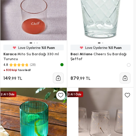
Karaca
Mito Su Bardağı 330 ml
Baci Milano
Cheers Su Bardağı
Turuncu
Şeffaf
(28)
4.8
+ 533 kişi
favoriledi!
149
879
,99 TL
,99 TL