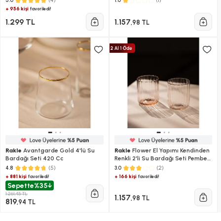
(4)
(1)
5.0
1.0
+ 956 kişi
favoriledi!
1.299 TL
1.157
,98 TL
Rakle
Avantgarde Gold 4'lü Su
Rakle
Flower El Yapımı Kendinden
Bardağı Seti 420 Cc
Renkli 2'li Su Bardağı Seti Pembe
450 Cc
(5)
(2)
4.8
3.0
+ 881 kişi
+ 166 kişi
favoriledi!
favoriledi!
Sepette
%35
1.261,45 TL
1.157
,98 TL
819
,94 TL