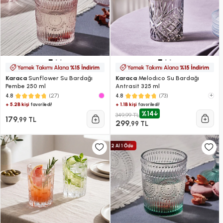
Karaca
Sunflower Su Bardağı
Karaca
Melodıco Su Bardağı
Pembe 250 ml
Antrasit 325 ml
(27)
(73)
+
4.8
4.8
+ 5.2B kişi
+ 1.1B kişi
favoriledi!
favoriledi!
%14
349,99 TL
179
,99 TL
299
,99 TL