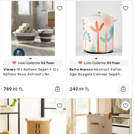
Vienev
19 L Katlanır Sepet + 12 L
Bella Maison
Abstract Safari
Katlanır Kova Antrasit | Yer
Ağzı Büzgülü Çamaşır Sepeti
Kaplamayan Akordiyon Tasarım
(36x40 Cm) Mix
789
249
,90 TL
,99 TL