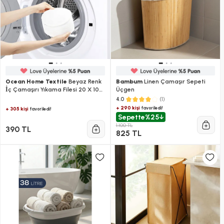
Ocean Home Textile
Beyaz Renk
Bambum
Linen Çamaşır Sepeti
İç Çamaşırı Yıkama Filesi 20 X 10
Üçgen
Cm
(1)
4.0
+ 290 kişi
favoriledi!
+ 305 kişi
favoriledi!
Sepette
%25
1.100 TL
390 TL
825 TL