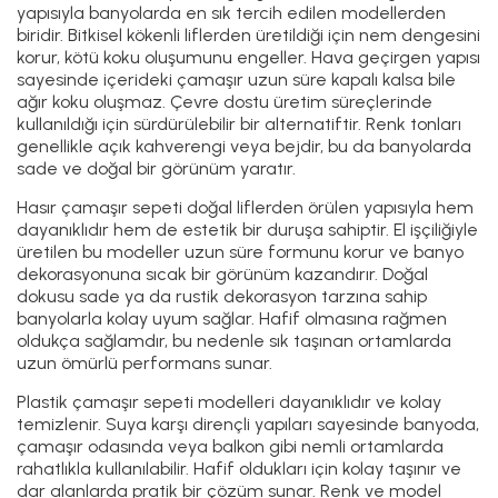
yapısıyla banyolarda en sık tercih edilen modellerden
biridir. Bitkisel kökenli liflerden üretildiği için nem dengesini
korur, kötü koku oluşumunu engeller. Hava geçirgen yapısı
sayesinde içerideki çamaşır uzun süre kapalı kalsa bile
ağır koku oluşmaz. Çevre dostu üretim süreçlerinde
kullanıldığı için sürdürülebilir bir alternatiftir. Renk tonları
genellikle açık kahverengi veya bejdir, bu da banyolarda
sade ve doğal bir görünüm yaratır.
Hasır çamaşır sepeti doğal liflerden örülen yapısıyla hem
dayanıklıdır hem de estetik bir duruşa sahiptir. El işçiliğiyle
üretilen bu modeller uzun süre formunu korur ve banyo
dekorasyonuna sıcak bir görünüm kazandırır. Doğal
dokusu sade ya da rustik dekorasyon tarzına sahip
banyolarla kolay uyum sağlar. Hafif olmasına rağmen
oldukça sağlamdır, bu nedenle sık taşınan ortamlarda
uzun ömürlü performans sunar.
Plastik çamaşır sepeti modelleri dayanıklıdır ve kolay
temizlenir. Suya karşı dirençli yapıları sayesinde banyoda,
çamaşır odasında veya balkon gibi nemli ortamlarda
rahatlıkla kullanılabilir. Hafif oldukları için kolay taşınır ve
dar alanlarda pratik bir çözüm sunar. Renk ve model