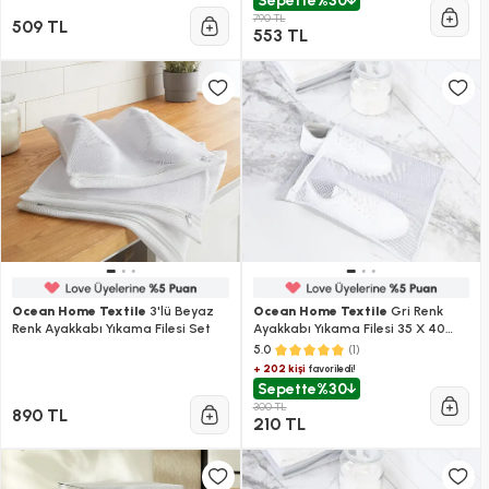
Sepette
%30
790 TL
509 TL
553 TL
Ocean Home Textile
3'lü Beyaz
Ocean Home Textile
Gri Renk
Renk Ayakkabı Yıkama Filesi Set
Ayakkabı Yıkama Filesi 35 X 40
Cm
(1)
5.0
+ 202 kişi
favoriledi!
Sepette
%30
300 TL
890 TL
210 TL