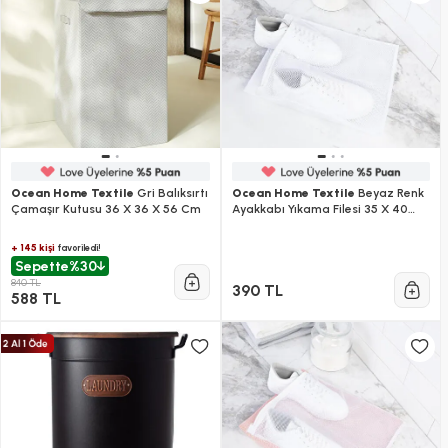
Ocean Home Textile
Gri Balıksırtı
Ocean Home Textile
Beyaz Renk
Çamaşır Kutusu 36 X 36 X 56 Cm
Ayakkabı Yıkama Filesi 35 X 40
Cm
+ 145 kişi
favoriledi!
Sepette
%30
840 TL
390 TL
588 TL