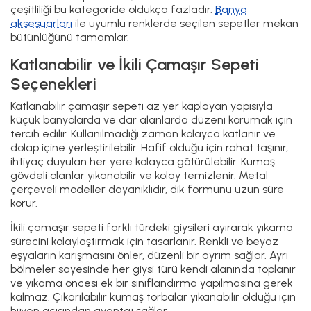
çeşitliliği bu kategoride oldukça fazladır.
Banyo
aksesuarları
ile uyumlu renklerde seçilen sepetler mekan
bütünlüğünü tamamlar.
Katlanabilir ve İkili Çamaşır Sepeti
Seçenekleri
Katlanabilir çamaşır sepeti az yer kaplayan yapısıyla
küçük banyolarda ve dar alanlarda düzeni korumak için
tercih edilir. Kullanılmadığı zaman kolayca katlanır ve
dolap içine yerleştirilebilir. Hafif olduğu için rahat taşınır,
ihtiyaç duyulan her yere kolayca götürülebilir. Kumaş
gövdeli olanlar yıkanabilir ve kolay temizlenir. Metal
çerçeveli modeller dayanıklıdır, dik formunu uzun süre
korur.
İkili çamaşır sepeti farklı türdeki giysileri ayırarak yıkama
sürecini kolaylaştırmak için tasarlanır. Renkli ve beyaz
eşyaların karışmasını önler, düzenli bir ayrım sağlar. Ayrı
bölmeler sayesinde her giysi türü kendi alanında toplanır
ve yıkama öncesi ek bir sınıflandırma yapılmasına gerek
kalmaz. Çıkarılabilir kumaş torbalar yıkanabilir olduğu için
hijyen açısından avantaj sağlar.