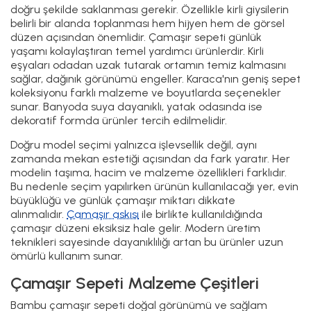
doğru şekilde saklanması gerekir. Özellikle kirli giysilerin
belirli bir alanda toplanması hem hijyen hem de görsel
düzen açısından önemlidir. Çamaşır sepeti günlük
yaşamı kolaylaştıran temel yardımcı ürünlerdir. Kirli
eşyaları odadan uzak tutarak ortamın temiz kalmasını
sağlar, dağınık görünümü engeller. Karaca'nın geniş sepet
koleksiyonu farklı malzeme ve boyutlarda seçenekler
sunar. Banyoda suya dayanıklı, yatak odasında ise
dekoratif formda ürünler tercih edilmelidir.
Doğru model seçimi yalnızca işlevsellik değil, aynı
zamanda mekan estetiği açısından da fark yaratır. Her
modelin taşıma, hacim ve malzeme özellikleri farklıdır.
Bu nedenle seçim yapılırken ürünün kullanılacağı yer, evin
büyüklüğü ve günlük çamaşır miktarı dikkate
alınmalıdır.
Çamaşır askısı
ile birlikte kullanıldığında
çamaşır düzeni eksiksiz hale gelir. Modern üretim
teknikleri sayesinde dayanıklılığı artan bu ürünler uzun
ömürlü kullanım sunar.
Çamaşır Sepeti Malzeme Çeşitleri
Bambu çamaşır sepeti doğal görünümü ve sağlam