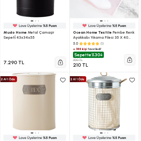
Mudo Home
Metal Çamaşir
Ocean Home Textile
Pembe Renk
Sepeti̇ 43x34x55
Ayakkabı Yıkama Filesi 35 X 40
Cm
(1)
5.0
+ 184 kişi
favoriledi!
Sepette
%30
300 TL
7.290 TL
210 TL