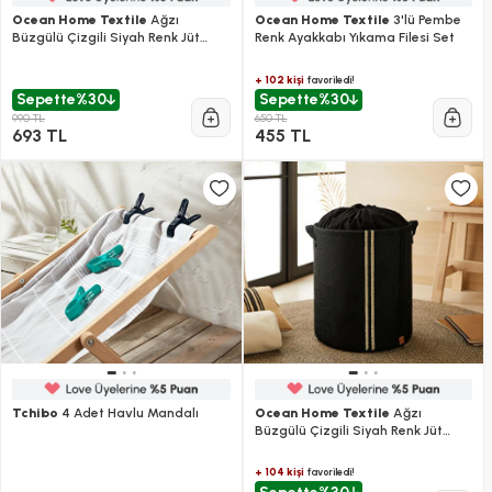
Ocean Home Textile
Ağzı
Ocean Home Textile
3'lü Pembe
Büzgülü Çizgili Siyah Renk Jüt
Renk Ayakkabı Yıkama Filesi Set
Çamaşır Sepeti 40 X 55 Cm
+ 102 kişi
favoriledi!
Sepette
%30
Sepette
%30
990 TL
650 TL
693 TL
455 TL
Tchibo
4 Adet Havlu Mandalı
Ocean Home Textile
Ağzı
Büzgülü Çizgili Siyah Renk Jüt
Çamaşır Sepeti 36 X 40 Cm
+ 104 kişi
favoriledi!