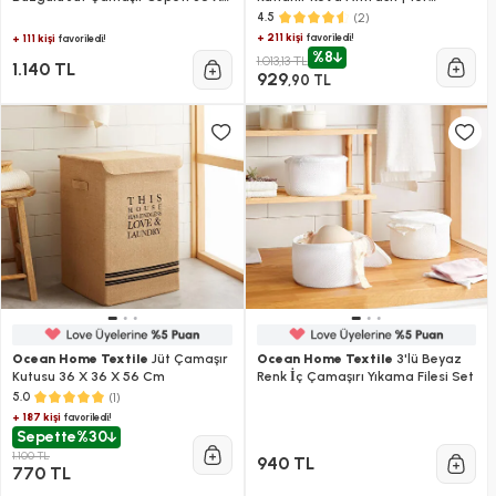
36 X 57 Cm
Kaplamayan Akordiyon Tasarım
(2)
4.5
+ 211 kişi
favoriledi!
+ 111 kişi
favoriledi!
%8
1.013,13 TL
1.140 TL
929
,90 TL
Ocean Home Textile
Jüt Çamaşır
Ocean Home Textile
3'lü Beyaz
Kutusu 36 X 36 X 56 Cm
Renk İç Çamaşırı Yıkama Filesi Set
(1)
5.0
+ 187 kişi
favoriledi!
Sepette
%30
1.100 TL
940 TL
770 TL