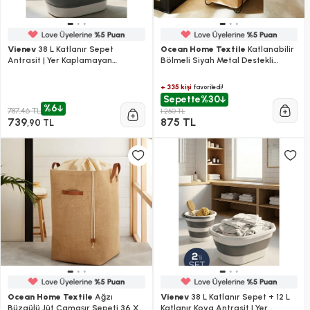
Vienev
38 L Katlanır Sepet
Ocean Home Textile
Katlanabilir
Antrasit | Yer Kaplamayan
Bölmeli Siyah Metal Destekli
Akordiyon Tasarım
Naturel Jüt Çamaşır Sepeti 44 X
29.5 X 63 Cm
+ 335 kişi
favoriledi!
Sepette
%30
%6
787,46 TL
1.250 TL
739
875 TL
,90 TL
Ocean Home Textile
Ağzı
Vienev
38 L Katlanır Sepet + 12 L
Büzgülü Jüt Çamaşır Sepeti 36 X
Katlanır Kova Antrasit | Yer