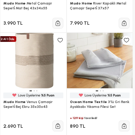
Mudo Home
Metal Çamaşir
Mudo Home
River Kapakli Metal
Sepeti̇ Mat Bej 43x34x55
Çamaşir Sepeti̇ 37x57
3.990 TL
7.990 TL
Mudo Home
Venus Çamaşir
Ocean Home Textile
3'lü Gri Renk
Sepeti̇ Bej Ekru 35x35x45
Ayakkabı Yıkama Filesi Set
+ 129 kişi
favoriledi!
2.690 TL
890 TL