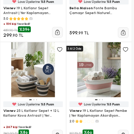
Vienev
19 L Katlanır Sepet
Bella Maison
Fonte Bambu
Antrasit | Yer Kaplamayan
Çamaşır Sepeti Naturel
Akordiyon Tasarım
(40x30x61 Cm) Naturel
(1)
5.0
+ 154 kişi
favoriledi!
%39
489,90 TL
599
,99 TL
299
,90 TL
Vienev
25 L Katlanır Sepet + 12 L
Vienev
19 L Katlanır Sepet Pembe
Katlanır Kova Antrasit | Yer
| Yer Kaplamayan Akordiyon
Kaplamayan Akordiyon Tasarım
Tasarım
(1)
2.0
+ 267 kişi
favoriledi!
%8
%6
740,20 TL
317,79 TL