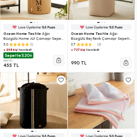
Ocean Home Textile
Ağzı
Ocean Home Textile
Ağzı
Büzgülü Home Jüt Çamaşır Sepeti
Büzgülü Bej Renk Çamaşır Sepeti
36 X 40 Cm
36 X 36 X 57 Cm
(1)
(3)
5.0
3.7
+ 208 kişi
+ 737 kişi
favoriledi!
favoriledi!
Sepette
%30
650 TL
990 TL
455 TL