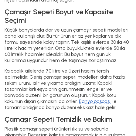
Çamaşır Sepeti Boyut ve Kapasite
Seçimi
Küçük banyolarda dar ve uzun çamaşır sepeti modelleri
daha kullanışlı olur. Bu tür ürünler az yer kaplar ve dik
formu sayesinde kolay taşınır. Tek kişilik evlerde 30 ila 40
litrelik hacim yeterlidir. Orta büyüklükteki evlerde 50 ila
60 litrelik hacimler idealdir. Bu boyut hem günlük
kullanıma uygundur hem de taşımayı zorlaştırmaz.
Kalabalık ailelerde 70 litre ve üzeri hacim tercih
edilmelidir. Geniş çamaşır sepeti modelleri daha fazla
tekstil ürünü alır ve yıkama aralığını uzatır. Kapaklı
tasarımlar kirli eşyaların görünmesini engeller ve
banyoda düzenli bir görünüm oluşturur. Kapak kötü
kokunun dışarı çıkmasını da önler.
Banyo paspası
ile
tamamlandığında banyo düzeni eksiksiz hale gelir.
Çamaşır Sepeti Temizlik ve Bakım
Plastik çamaşır sepeti ürünleri ılık su ve sabunla
yıkanabilir. Deterjan kalıntısı bırakmamak için durulama