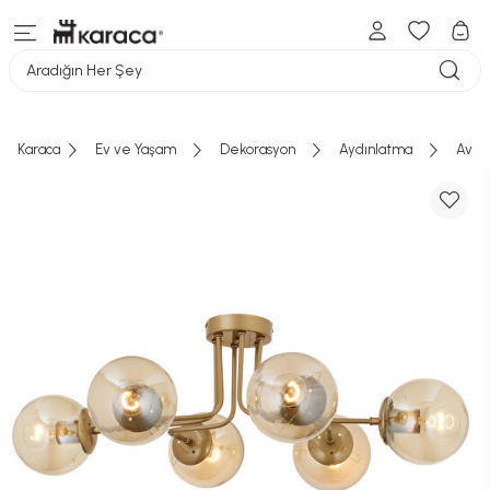
Aradığın Her Şey
Karaca
Ev ve Yaşam
Dekorasyon
Aydınlatma
Aviz