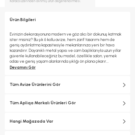
Karaca
üzerinden alınmış ürün değerlendirmesi.
Ürün Bilgileri
Evinizin dekorasyonuna modern ve göz alıcı bir dokunuş katmak
ister misiniz? Bu şık 6 kollu avize, hem zarif tasarımı hem de
geniş aydınlatma kapasitesiyle mekanlarınıza yeni bir hava
kazandırır. Dayanıklı metal yapısı ve cam başlıklarıyla uzun yıllar
güvenle kullanabileceğiniz bu model, özellikle salon, yemek
odası ve geniş yaşam alanlarında şıklığı ön plana çıkarır.
Özellikler; Ürün En: 80 cm; Boy: 30 cm; Renk: eskitme Materyal:
Devamını Gör
Metal; Başlıklar: Cam; Boy Ölçüsü: Sabit; Duy Tipi: E-27; Ampuller:
Dahil değildir; Garanti: 2 yıl
Tüm Avize Ürünlerini Gör
Tüm Apliqa Markalı Ürünleri Gör
Hangi Mağazada Var