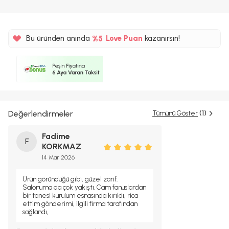
%5
106TL
Bu üründen anında
%5
Love Puan
kazanırsın!
Değerlendirmeler
Tümünü Göster
(1)
Fadime
F
KORKMAZ
14 Mar 2026
Ürün göründüğü gibi, güzel zarif.
Salonuma da çok yakıştı. Cam fanuslardan
bir tanesi kurulum esnasında kırıldı, rica
ettim gönderimi, ilgili firma tarafından
sağlandı,