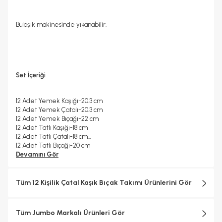
Bulaşık makinesinde yıkanabilir.
Set İçeriği
12 Adet Yemek Kaşığı-20.3 cm
12 Adet Yemek Çatalı-20.3 cm
12 Adet Yemek Bıçağı-22 cm
12 Adet Tatlı Kaşığı-18 cm
12 Adet Tatlı Çatalı-18 cm
12 Adet Tatlı Bıçağı-20 cm
12 Adet Çay Kaşığı-11.1 cm
Devamını Gör
Tüm 12 Kişilik Çatal Kaşık Bıçak Takımı Ürünlerini Gör
Tüm Jumbo Markalı Ürünleri Gör