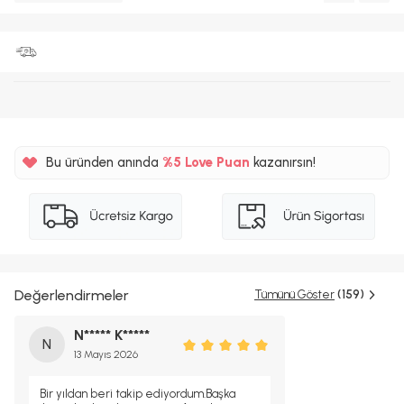
Bu üründen anında
%5
Love Puan
kazanırsın!
550TL
%5
Değerlendirmeler
Tümünü Göster
(159)
N***** K*****
N
13 Mayıs 2026
Bir yıldan beri takip ediyordum.Başka