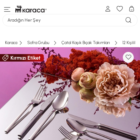
Aradığın Her Şey
Karaca
Sofra Grubu
Çatal Kaşık Bıçak Takımları
12 Kişilik