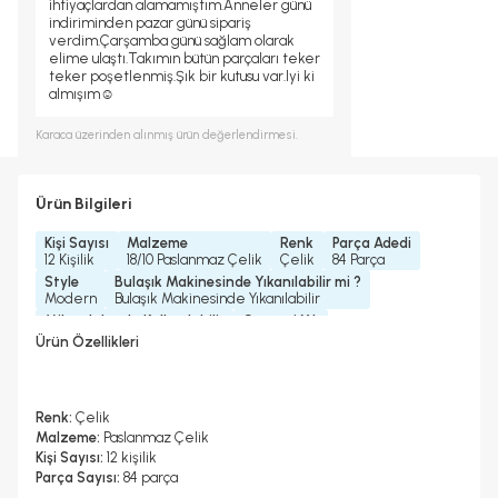
ihtiyaçlardan alamamıştım.Anneler günü
indiriminden pazar günü sipariş
verdim.Çarşamba günü sağlam olarak
elime ulaştı.Takımın bütün parçaları teker
teker poşetlenmiş.Şık bir kutusu var.Iyi ki
almışım☺
Karaca
üzerinden alınmış ürün değerlendirmesi.
Ürün Bilgileri
Kişi Sayısı
Malzeme
Renk
Parça Adedi
12 Kişilik
18/10 Paslanmaz Çelik
Çelik
84 Parça
Style
Bulaşık Makinesinde Yıkanılabilir mi ?
Modern
Bulaşık Makinesinde Yıkanılabilir
Mikrodalgada Kullanılabilir
Garanti Yılı
Hayır
2 Yıl
Ürün Özellikleri
Renk:
Çelik
Malzeme:
Paslanmaz Çelik
Kişi Sayısı:
12 kişilik
Parça Sayısı:
84 parça