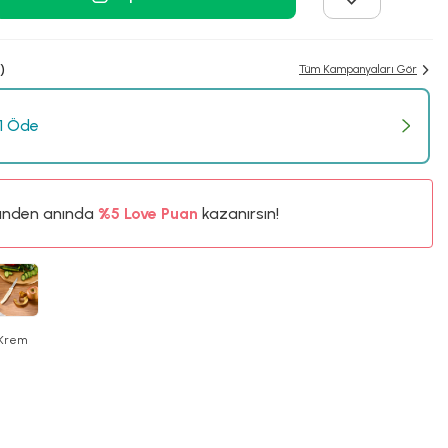
)
Tüm Kampanyaları Gör
 1 Öde
%5
ünden anında
7TL
Love Puan
kazanırsın!
%5
Krem