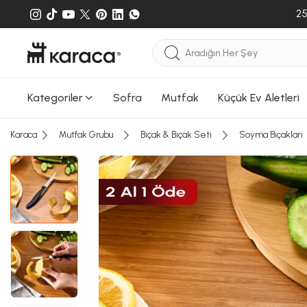
25
Kategoriler
Sofra
Mutfak
Küçük Ev Aletleri
Sepete
Sepete e
Karaca
Mutfak Grubu
Bıçak & Bıçak Seti
Soyma Bıçakları
gönderileb