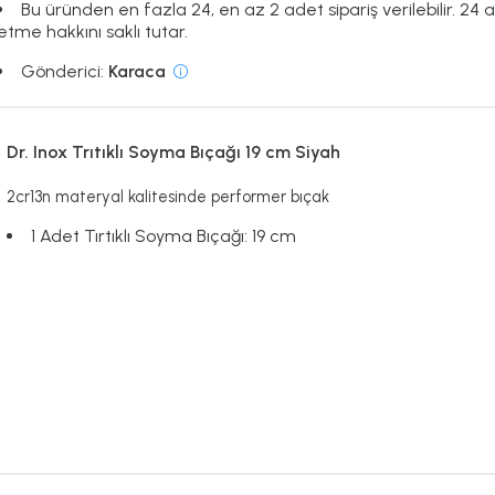
Bu üründen en fazla 24, en az 2 adet sipariş verilebilir. 24 a
etme hakkını saklı tutar.
Gönderici:
Karaca
Dr. Inox Trıtıklı Soyma Bıçağı 19 cm Siyah
2cr13n materyal kalitesinde performer bıçak
1 Adet Tırtıklı Soyma Bıçağı: 19 cm