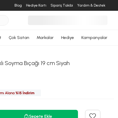
Blog
Hediye Kartı
Sipariş Takibi
Yardım & Destek
t
Çok Satan
Markalar
Hediye
Kampanyalar
desende
tıklı Soyma Bıçağı 19 cm Siyah
ri Dön
Sepete Ekle