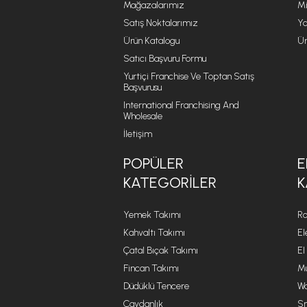
Mağazalarımız
Mi
Satış Noktalarımız
Ya
Ürün Katalogu
Ür
Satıcı Başvuru Formu
Yurtiçi Franchise Ve Toptan Satış
Başvurusu
International Franchising And
Wholesale
İletişim
POPÜLER
E
KATEGORILER
K
Yemek Takımı
Ro
Kahvaltı Takımı
El
Çatal Bıçak Takımı
El
Fincan Takımı
Mu
Düdüklü Tencere
Wa
Çaydanlık
Sm