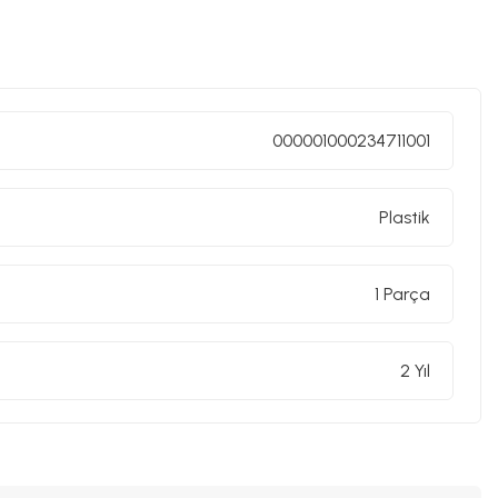
000001000234711001
Plastik
1 Parça
2 Yıl