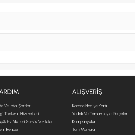
ARDIM
ALIŞVERIŞ
de Ve İptal Şartları
Karaca Hediye Kartı
lgi Toplumu Hizmetleri
Yedek Ve Tamamlayıcı Parçalar
çük Ev Aletleri Servis Noktaları
Kampanyalar
lem Rehberi
Tüm Markalar