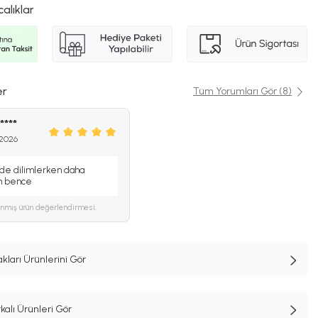
calıklar
er
Tüm Yorumları Gör (8)
****
 2026
de dilimlerken daha
ün bence
ınmış ürün değerlendirmesi.
ları Ürünlerini Gör
alı Ürünleri Gör