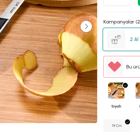
Kampanyalar (2
2 Al
Bu ür
Siyah
19 Cm