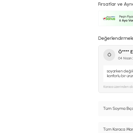
Fırsatlar ve Ayrı
Değerlendirmel
Ö**** E
Ö
04 Nisan
soyarken değil
konforlu bir ür
Karaca
üzerinden al
Tüm Soyma Bıçak
Tüm Karaca Mark