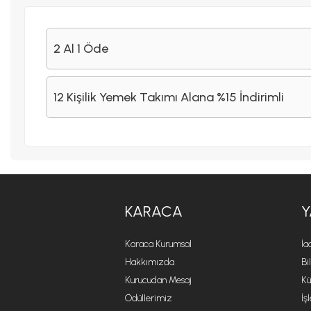
2 Al 1 Öde
12 Kişilik Yemek Takımı Alana %15 İndirimli
KARACA
Y
Karaca Kurumsal
İa
Hakkımızda
Bi
Kurucudan Mesaj
Kü
Ödüllerimiz
İş