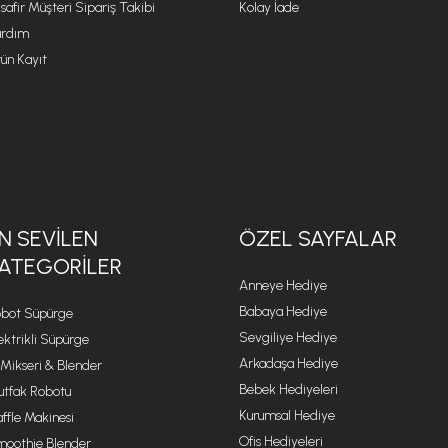
safir Müşteri Sipariş Takibi
Kolay İade
rdım
ün Kayıt
N SEVILEN
ÖZEL SAYFALAR
ATEGORILER
Anneye Hediye
Babaya Hediye
bot Süpürge
Sevgiliye Hediye
ektrikli Süpürge
Arkadaşa Hediye
 Mikseri & Blender
Bebek Hediyeleri
tfak Robotu
Kurumsal Hediye
ffle Makinesi
Ofis Hediyeleri
oothie Blender