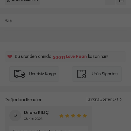
%5
Bu üründen anında
Love Puan
kazanırsın!
500TL
%5
Değerlendirmeler
Tümünü Göster
(7)
Dilara KILIÇ
D
08 Kas 2023