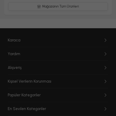
yerleştirmesi çok kolay.
Mağazanın Tüm Ürünleri
Kolay Hız Ayarı
Her karışım ya da tarif farklı bir hıza ihtiyaç duyabilir.Kolay hız
ayarı düğmesiyle tam istediğiniz hızı kolaylıkla ayarlayabilirsiniz.
Karaca
Yardım
Alışveriş
Kişisel Verilerin Korunması
Popüler Kategoriler
En Sevilen Kategoriler