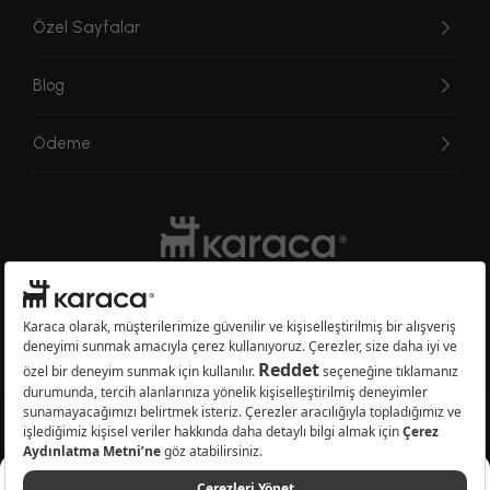
Özel Sayfalar
Blog
Ödeme
Websitesinde kullanılan bazı görseller yapay zekâ (AI) ile üretilmiştir.
Karaca.com © 2026 - Karaca Züccaciye A.Ş. Tüm hakları saklıdır.
%29