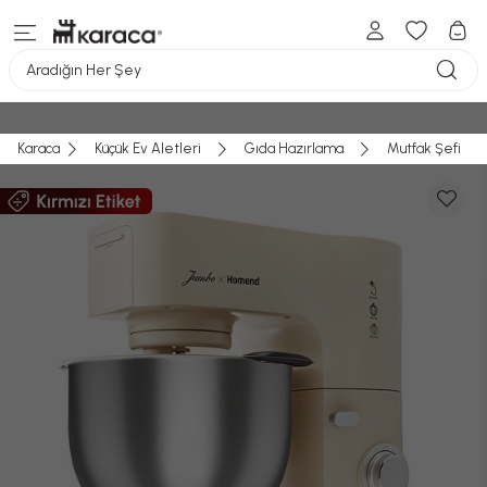
Aradığın Her Şey
Karaca
Küçük Ev Aletleri
Gıda Hazırlama
Mutfak Şefi