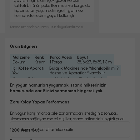
Çeyizim için aldım çok güzel ve aşırı
kaliteli bir ürün paketlenmesi ve kargo da
hiç bir sorun yaşamadım gelir gelmez
hemen denedim gayet kullanışlı
Karaca
üzerinden alınmış ürün değerlendirmesi.
Ürün Bilgileri
Malzeme
Renk
Parça Adedi
Boyut
Döküm
Krem
1 Parça
38, 6x27, 8x35, 1 Cm
İçli Köfte Aparatı
Bulaşık Makinesinde Yıkanılabilir mi ?
Yok
Hazne ve Aparatlar Yıkanabilir
Otomatik Kapanma
Yedek Parça Temini Yapılır
Yok
Evet
En yoğun hamurları yoğurmak, stand mikserinizin
Garanti Yılı
Güç
Ses Yüksekliği
Dişli Malzemesi
hamurunda var. Elinizi yormanıza hiç gerek yok.
2 Yıl
1200 Watt
≤85 Db
Metal
Turbo Fonksiyonu
Karıştırıcı Malzemesi
Kablo Uzunluğu
Zoru Kolay Yapan Performans
Var
Alüminyum
1, 2 M
Gövde Malzemesi
Tartı Özelliği
Hazne Kapasitesi
En yoğun karışımlarda bile zorlanmadan istediğiniz sonuca
Döküm
Yok
5, 50 Lt
ulaşmanızı sağlayan metal dişliler, stand mikserinizin gizli gücü.
Hazne Malzemesi
Paslanmaz Çelik
Hazne ve Aparatlar Yıkanabilir
1200 Watt Güç