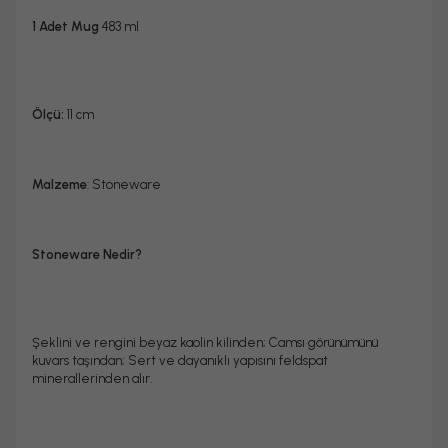
1 Adet Mug
483 ml
Ölçü:
11 cm
Malzeme
: Stoneware
Stoneware Nedir?
Şeklini ve rengini beyaz kaolin kilinden; Camsı görünümünü
kuvars taşından; Sert ve dayanıklı yapısını feldspat
minerallerinden alır.