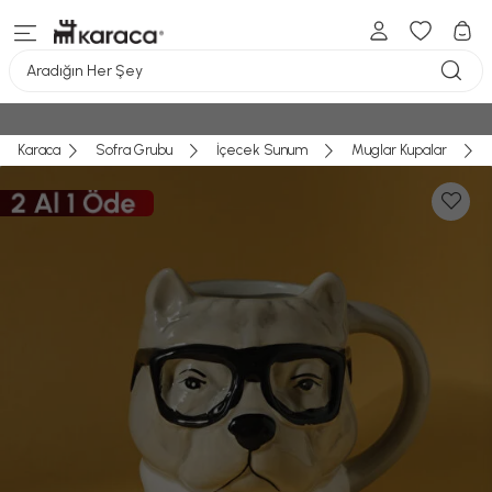
Aradığın Her Şey
Karaca
Sofra Grubu
İçecek Sunum
Muglar Kupalar
Sepete eklemeye devam etmek ister
misiniz?
Sepete eklemek üzere olduğunuz ürün, fotoğrafından
Seçtiğiniz ürün(ler) sepete eklendi
farklı renk ve desende gönderilebilir.
ALIŞVERİŞE DEVAM ET
Sepete Ekle
Geri Dön