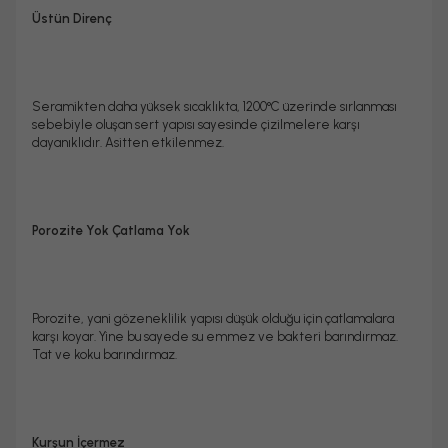
Üstün Direnç
Seramikten daha yüksek sıcaklıkta, 1200°C üzerinde sırlanması
sebebiyle oluşan sert yapısı sayesinde çizilmelere karşı
dayanıklıdır. Asitten etkilenmez.
Porozite Yok Çatlama Yok
Porozite, yani gözeneklilik yapısı düşük olduğu için çatlamalara
karşı koyar. Yine bu sayede su emmez ve bakteri barındırmaz.
Tat ve koku barındırmaz.
Kurşun İçermez