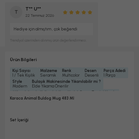
T** U**
T
22 Temmuz 2026
Hediye için almıştım , çok beğendi
Trendyol
üzerinden alınmış ürün değerlendirmesi.
Ürün Bilgileri
Kişi Sayısı
Malzeme
Renk
Desen
Parça Adedi
1 / Tek Kişilik
Seramik
Multicolor
Desenli
1 Parça
Style
Bulaşık Makinesinde Yıkanılabilir mi ?
Modern
Elde Yıkama Önerilir
Mikrodalgada Kullanılabilir
Yedek Parça Temini Yapılır
Hayır
Hayır
Karaca Animal Buldog Mug 483 Ml
Koleksiyonlar
Bardak/ Fincan Kapasitesi
Animal Koleksiyonu
Büyük Boy
Set İçeriği