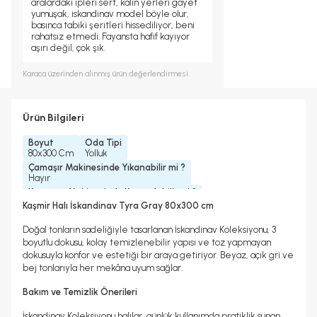
aralardaki ipleri sert, kalın yerleri gayet
yumuşak, iskandinav model böyle olur,
basınca tabiki şeritleri hissediliyor, beni
rahatsız etmedi. Fayansta hafif kayıyor
aşırı değil, çok şık.
Karaca
üzerinden alınmış ürün değerlendirmesi.
Ürün Bilgileri
Boyut
Oda Tipi
80x300 Cm
Yolluk
Çamaşır Makinesinde Yıkanabilir mi ?
Hayır
Kurutma Makinesinde Kurutulabilir mi ?
Hayır
Kaşmir Halı İskandinav Tyra Gray 80x300 cm
Kuru Temizleme Yapılabilir
Halı Metrekare (M2)
Hayır
2, 4
Doğal tonların sadeliğiyle tasarlanan İskandinav Koleksiyonu, 3
boyutlu dokusu, kolay temizlenebilir yapısı ve toz yapmayan
dokusuyla konfor ve estetiği bir araya getiriyor. Beyaz, açık gri ve
bej tonlarıyla her mekâna uyum sağlar.
Bakım ve Temizlik Önerileri
İskandinav Koleksiyonu halılar, günlük kullanımda pratiklik sunan