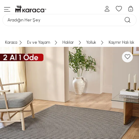
SEPETE GİT
Aradığın Her Şey
Karaca
Ev ve Yaşam
Halılar
Yolluk
Kaşmir Halı İska