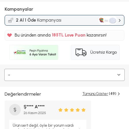
Kampanyalar
2 Al 1 Öde
Kampanyası
%5
Bu üründen anında
185TL
Love Puan
kazanırsın!
%5
-
Değerlendirmeler
Tümünü Göster
(49)
Ş**** A****
Ş
26 Kasım 2025
Ürün sert değil, öyle bir yorum vardı