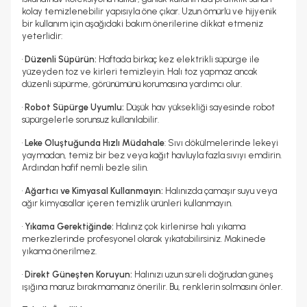
kolay temizlenebilir yapısıyla öne çıkar. Uzun ömürlü ve hijyenik
bir kullanım için aşağıdaki bakım önerilerine dikkat etmeniz
yeterlidir:
•
Düzenli Süpürün:
Haftada birkaç kez elektrikli süpürge ile
yüzeyden toz ve kirleri temizleyin. Halı toz yapmaz ancak
düzenli süpürme, görünümünü korumasına yardımcı olur.
•
Robot Süpürge Uyumlu:
Düşük hav yüksekliği sayesinde robot
süpürgelerle sorunsuz kullanılabilir.
•
Leke Oluştuğunda Hızlı Müdahale
: Sıvı dökülmelerinde lekeyi
yaymadan, temiz bir bez veya kağıt havluyla fazla sıvıyı emdirin.
Ardından hafif nemli bezle silin.
•
Ağartıcı ve Kimyasal Kullanmayın:
Halınızda çamaşır suyu veya
ağır kimyasallar içeren temizlik ürünleri kullanmayın.
•
Yıkama Gerektiğinde:
Halınız çok kirlenirse halı yıkama
merkezlerinde profesyonel olarak yıkatabilirsiniz. Makinede
yıkama önerilmez.
•
Direkt Güneşten Koruyun:
Halınızı uzun süreli doğrudan güneş
ışığına maruz bırakmamanız önerilir. Bu, renklerin solmasını önler.