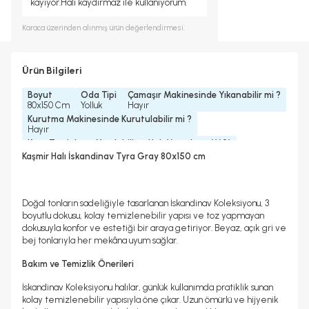
kayıyor.Halı kaydırmaz ile kullanıyorum.
Karaca
üzerinden alınmış ürün değerlendirmesi.
Ürün Bilgileri
Boyut
Oda Tipi
Çamaşır Makinesinde Yıkanabilir mi ?
80x150 Cm
Yolluk
Hayır
Kurutma Makinesinde Kurutulabilir mi ?
Hayır
Kuru Temizleme Yapılabilir
Halı Metrekare (M2)
Hayır
1, 2
Kaşmir Halı İskandinav Tyra Gray 80x150 cm
Doğal tonların sadeliğiyle tasarlanan İskandinav Koleksiyonu, 3
boyutlu dokusu, kolay temizlenebilir yapısı ve toz yapmayan
dokusuyla konfor ve estetiği bir araya getiriyor. Beyaz, açık gri ve
bej tonlarıyla her mekâna uyum sağlar.
Bakım ve Temizlik Önerileri
İskandinav Koleksiyonu halılar, günlük kullanımda pratiklik sunan
kolay temizlenebilir yapısıyla öne çıkar. Uzun ömürlü ve hijyenik