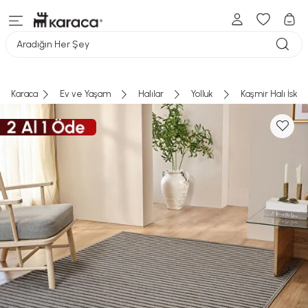
SEPETE GİT
Aradığın Her Şey
Karaca
Ev ve Yaşam
Halılar
Yolluk
Kaşmir Halı İska