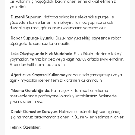
bir kullanım için aşağıdaki bakım önerilerine dikkat etmeniz
yeterlidir:
•
Düzenli Süpürün:
Haftada birkaç kez elektrikli süpürge ile
yüzeyden toz ve kirleri temizleyin. Halı toz yapmaz ancak
düzenli süpürme, görünümünü korumasına yardımcı olur.
•
Robot Süpürge Uyumlu:
Düşük hav yüksekliği sayesinde robot
süpürgelerle sorunsuz kullanılabilir.
•
Leke Oluştuğunda Hızlı Müdahale
: Sıvı dökülmelerinde lekeyi
yaymadan, temiz bir bez veya kağıt havluyla fazla sıvıyı emdirin.
Ardından hafif nemli bezle silin.
•
Ağartıcı ve Kimyasal Kullanmayın:
Halınızda çamaşır suyu veya
ağır kimyasallar içeren temizlik ürünleri kullanmayın.
•
Yıkama Gerektiğinde:
Halınız çok kirlenirse halı yıkama
merkezlerinde profesyonel olarak yıkatabilirsiniz. Makinede
yıkama önerilmez.
•
Direkt Güneşten Koruyun:
Halınızı uzun süreli doğrudan güneş
ışığına maruz bırakmamanız önerilir. Bu, renklerin solmasını önler.
Teknik Özellikler: