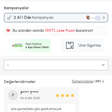
Kampanyalar
2 Al 1 Öde
Kampanyası
%5
Bu üründen anında
100TL
Love Puan
kazanırsın!
%5
-
Değerlendirmeler
Tümünü Göster
(49)
P**** T****
P
06 Aralık 2025
ürün gorseldeki gibi geldi,ama çok