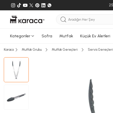
25
Kategoriler
Sofra
Mutfak
Küçük Ev Aletleri
Karaca
Mutfak Grubu
Mutfak Gereçleri
Servis Gereçleri