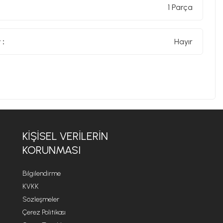
1 Parça
 :
Hayır
KIŞISEL VERILERIN
KORUNMASI
Bilgilendirme
KVKK
Sözleşmeler
Çerez Politikası