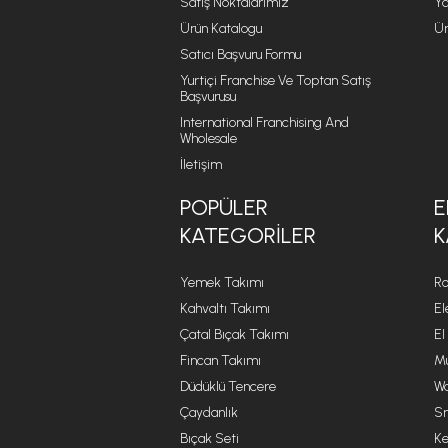
Satış Noktalarımız
Ya
Ürün Katalogu
Ür
Satıcı Başvuru Formu
Yurtiçi Franchise Ve Toptan Satış
Başvurusu
International Franchising And
Wholesale
İletişim
POPÜLER
E
KATEGORILER
K
Yemek Takımı
Ro
Kahvaltı Takımı
El
Çatal Bıçak Takımı
El
Fincan Takımı
Mu
Düdüklü Tencere
Wa
Çaydanlık
Sm
Bıçak Seti
Ke