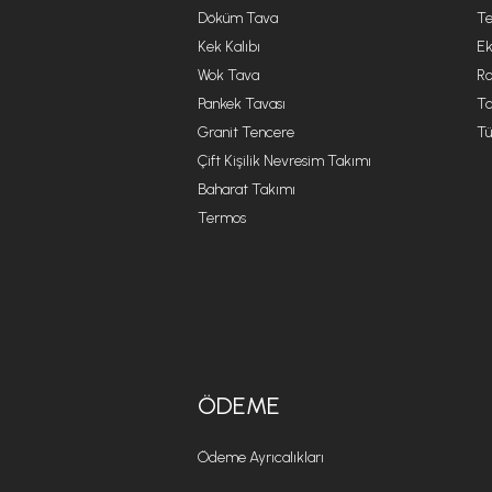
Döküm Tava
Te
Kek Kalıbı
Ek
Wok Tava
R
Pankek Tavası
Ta
Granit Tencere
Tü
Çift Kişilik Nevresim Takımı
Baharat Takımı
Termos
ÖDEME
Ödeme Ayrıcalıkları