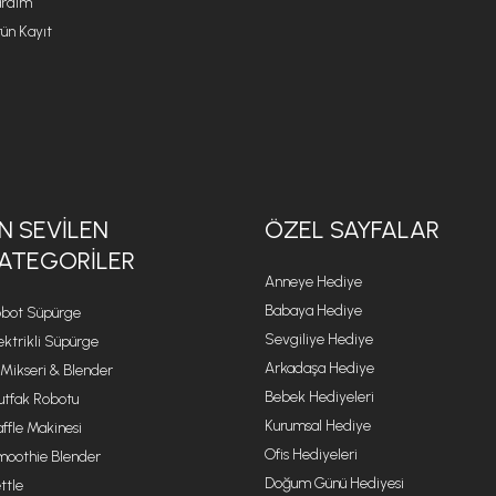
rdım
ün Kayıt
N SEVILEN
ÖZEL SAYFALAR
ATEGORILER
Anneye Hediye
Babaya Hediye
bot Süpürge
Sevgiliye Hediye
ektrikli Süpürge
Arkadaşa Hediye
 Mikseri & Blender
Bebek Hediyeleri
tfak Robotu
Kurumsal Hediye
ffle Makinesi
Ofis Hediyeleri
oothie Blender
Doğum Günü Hediyesi
ttle