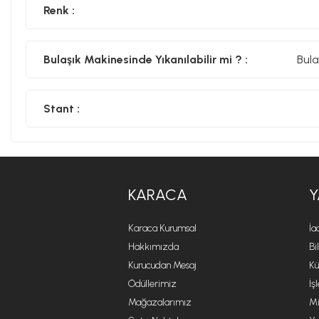
Renk :
Bulaşık Makinesinde Yıkanılabilir mi ? :
Bula
Stant :
KARACA
Y
Karaca Kurumsal
İa
Hakkımızda
Bi
Kurucudan Mesaj
Kü
Ödüllerimiz
İş
Mağazalarımız
Mi