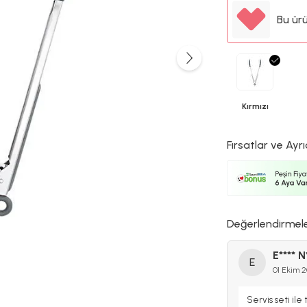
Bu ür
Kırmızı
Fırsatlar ve Ayrı
Değerlendirmel
E**** N
E
01 Ekim 
Servis seti ile