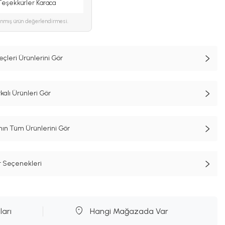
. Teşekkürler Karaca
ınmış ürün değerlendirmesi.
çleri Ürünlerini Gör
alı Ürünleri Gör
n Tüm Ürünlerini Gör
t Seçenekleri
ları
Hangi Mağazada Var