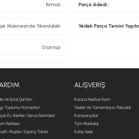
Kırmızı
Parça Adedi :
şık Makinesinde Yıkanılabilir
Yedek Parça Temini Yapılır
Stantsız
ARDIM
ALIŞVERIŞ
de Ve İptal Şartları
Karaca Hediye Kartı
lgi Toplumu Hizmetleri
Yedek Ve Tamamlayıcı Parçalar
çük Ev Aletleri Servis Noktaları
Kampanyalar
lem Rehberi
Tüm Markalar
safir Müşteri Sipariş Takibi
Kolay İade