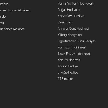
Yeni Iş Ve Terfi Hediyeleri
ncere
Düğün Hediyeleri
mek Yapma Makinesi
Kişiye Özel Hediye
ondo
Çeyiz Seti
va
Anneler Günü Hediyesi
rk Kahve Makinesi
Yılbaşı Hediyeleri
Öğretmenler Günü Hediyesi
Ramazan İndirimleri
Black Friday İndirimleri
Yeni Ev Hediyesi
Kadına Hediye
Erkeğe Hediye
11.11 Fırsatlar