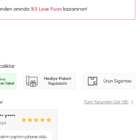
%5
ünden anında
4TL
Love Puan
kazanırsın!
%5
calıklar
er
Tüm Yorumları Gör (18)
** Y****
2024
 takim yaptım şahane oldu.