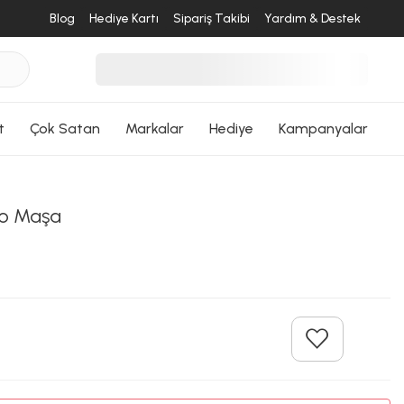
ri Dön
Blog
Hediye Kartı
Sipariş Takibi
Yardım & Destek
t
Çok Satan
Markalar
Hediye
Kampanyalar
o Maşa