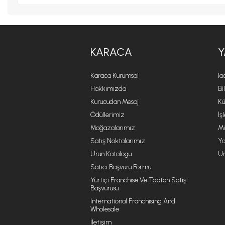
KARACA
Y
Karaca Kurumsal
İa
Hakkımızda
Bi
Kurucudan Mesaj
Kü
Ödüllerimiz
İş
Mağazalarımız
Mi
Satış Noktalarımız
Ya
Ürün Katalogu
Ür
Satıcı Başvuru Formu
Yurtiçi Franchise Ve Toptan Satış
Başvurusu
International Franchising And
Wholesale
İletişim