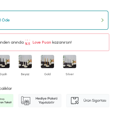
 1 Öde
ünden anında
%5
Love Puan
kazanırsın!
10TL
%5
Siyah
Beyaz
Gold
Silver
calıklar