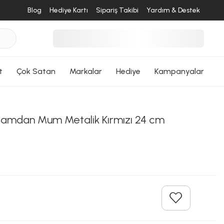
Blog
Hediye Kartı
Sipariş Takibi
Yardım & Destek
desende
t
Çok Satan
Markalar
Hediye
Kampanyalar
ri Dön
i Şamdan Mum Metalik Kırmızı 24 cm