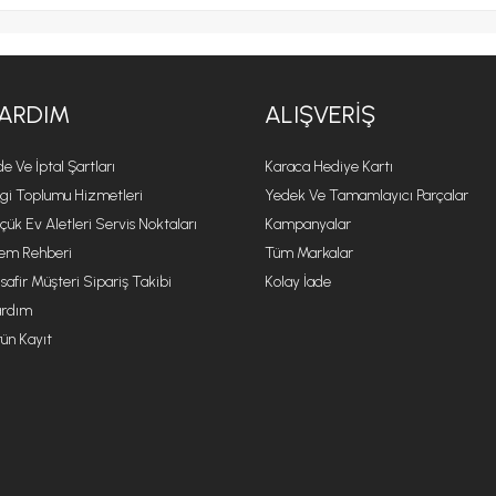
ARDIM
ALIŞVERIŞ
de Ve İptal Şartları
Karaca Hediye Kartı
lgi Toplumu Hizmetleri
Yedek Ve Tamamlayıcı Parçalar
çük Ev Aletleri Servis Noktaları
Kampanyalar
lem Rehberi
Tüm Markalar
safir Müşteri Sipariş Takibi
Kolay İade
rdım
ün Kayıt