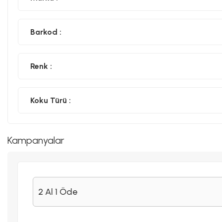
Barkod :
Renk :
Koku Türü :
Kampanyalar
2 Al 1 Öde