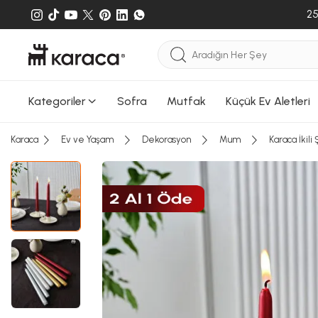
25
Sepete
Sepete e
gönderileb
Kategoriler
Sofra
Mutfak
Küçük Ev Aletleri
Karaca
Ev ve Yaşam
Dekorasyon
Mum
Karaca İkil