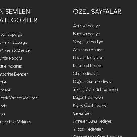
N SEVILEN
ÖZEL SAYFALAR
ATEGORILER
Anneye Hediye
Babaya Hediye
bot Süpürge
Sevgiliye Hediye
ektrikli Süpürge
Arkadaşa Hediye
 Mikseri & Blender
Bebek Hediyeleri
tfak Robotu
Kurumsal Hediye
ffle Makinesi
Ofis Hediyeleri
oothie Blender
Doğum Günü Hediyesi
ttle
Yeni Iş Ve Terfi Hediyeleri
ncere
Düğün Hediyeleri
mek Yapma Makinesi
Kişiye Özel Hediye
ondo
Çeyiz Seti
va
Anneler Günü Hediyesi
rk Kahve Makinesi
Yılbaşı Hediyeleri