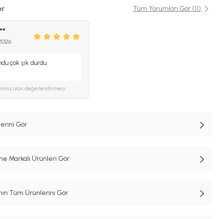
er
Tüm Yorumları Gör (11)
**
2026
mdu çok şık durdu
ınmış ürün değerlendirmesi.
rini Gör
e Markalı Ürünleri Gör
n Tüm Ürünlerini Gör