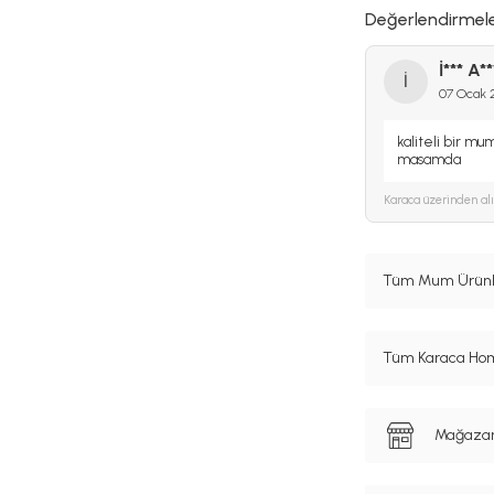
Değerlendirmel
İ*** A**
İ
07 Ocak 
kaliteli bir mu
masamda
Karaca
üzerinden al
Tüm Mum Ürünle
Tüm Karaca Hom
Mağazanı