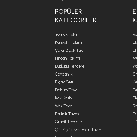
POPÜLER
E
KATEGORILER
K
Yemek Takımı
Ro
Kahvaltı Takımı
El
Çatal Bıçak Takımı
El
Fincan Takımı
Mu
Düdüklü Tencere
Wa
Çaydanlık
Sm
Bıçak Seti
Ke
Döküm Tava
Te
Kek Kalıbı
Ek
Wok Tava
R
Pankek Tavası
Ta
Granit Tencere
Tü
Çift Kişilik Nevresim Takımı