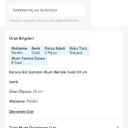
Yanarken hiç sıvı birikmiyor
Trendyol
üzerinden alınmış ürün değerlendirmesi.
Ürün Bilgileri
Malzeme
Renk
Parça Adedi
Koku Türü
Parafin
Gold
2 Parça
Kokusuz
Mum Yanma Süresi
8 Saat
Karaca İkili Şamdan Mum Metalik Gold 24 cm
İçerik
Ürün Ölçüsü:
24 cm
Malzeme:
Parafin
Devamını Gör
Tüm Mum Ürünlerini Gör