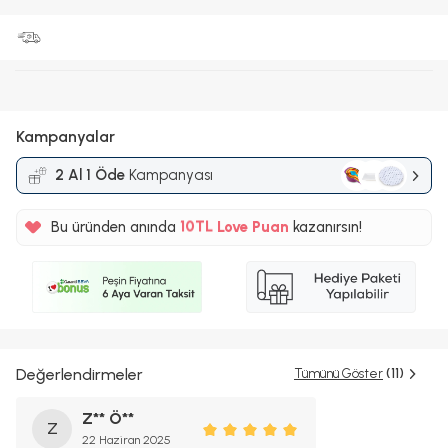
Kampanyalar
2 Al 1 Öde
Kampanyası
%5
Bu üründen anında
10TL
Love Puan
kazanırsın!
%5
Değerlendirmeler
Tümünü Göster
(11)
Z** Ö**
Z
22 Haziran 2025