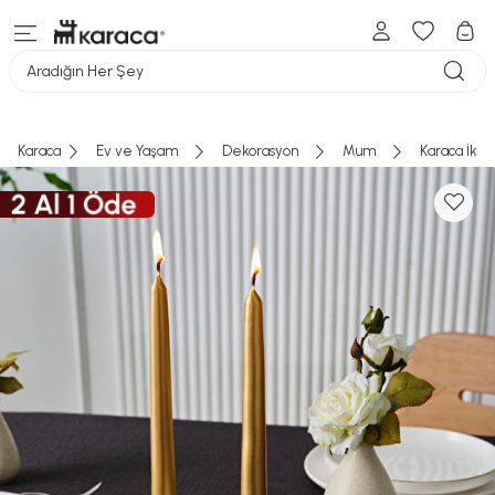
Aradığın Her Şey
Karaca
Ev ve Yaşam
Dekorasyon
Mum
Karaca İki