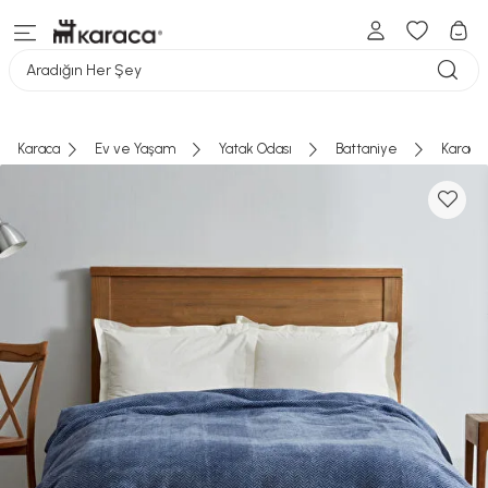
Aradığın Her Şey
Karaca
Ev ve Yaşam
Yatak Odası
Battaniye
Karaca 