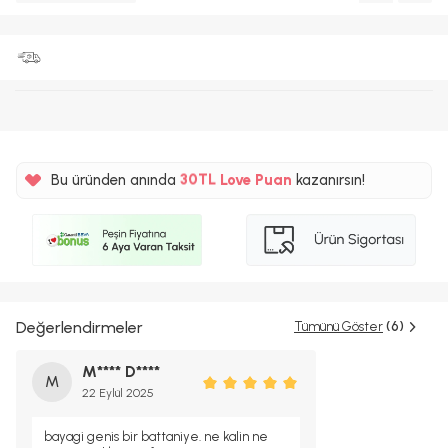
%5
Bu üründen anında
30TL
Love Puan
kazanırsın!
%5
Değerlendirmeler
Tümünü Göster
(6)
M**** D****
M
22 Eylül 2025
bayagi genis bir battaniye. ne kalin ne