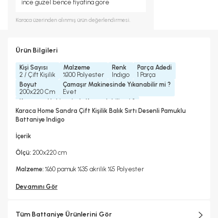
ince guzel bence fiyatina gore
Karaca
üzerinden alınmış ürün değerlendirmesi.
Ürün Bilgileri
Kişi Sayısı
Malzeme
Renk
Parça Adedi
2 / Çift Kişilik
%100 Polyester
Indıgo
1 Parça
Boyut
Çamaşır Makinesinde Yıkanabilir mi ?
200x220 Cm
Evet
Kurutma Makinesinde Kurutulabilir mi ?
Hayır
Karaca Home Sandra Çift Kişilik Balık Sırtı Desenli Pamuklu
Kuru Temizleme Yapılabilir
Ütü Kullanılabilir
Battaniye Indigo
Hayır
Hayır
İçerik
Ölçü:
200x220 cm
Malzeme:
%60 pamuk %35 akrilik %5 Polyester
Devamını Gör
Tüm Battaniye Ürünlerini Gör