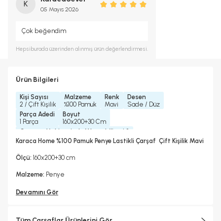
K
05 Mayıs 2026
Çok beğendim
Hepsiburada
üzerinden alınmış ürün değerlendirmesi.
Ürün Bilgileri
Kişi Sayısı
Malzeme
Renk
Desen
2 / Çift Kişilik
%100 Pamuk
Mavi
Sade / Düz
Parça Adedi
Boyut
1 Parça
160x200+30 Cm
Çamaşır Makinesinde Yıkanabilir mi ?
Evet
Karaca Home %100 Pamuk Penye Lastikli Çarşaf Çift Kişilik Mavi
Kurutma Makinesinde Kurutulabilir mi ?
Hayır
Ölçü:
160x200+30 cm
Kuru Temizleme Yapılabilir
Ütü Kullanılabilir
Çarşaf Tipi
Hayır
Evet
Lastikli
Malzeme:
Penye
Devamını Gör
Tüm Çarşaflar Ürünlerini Gör