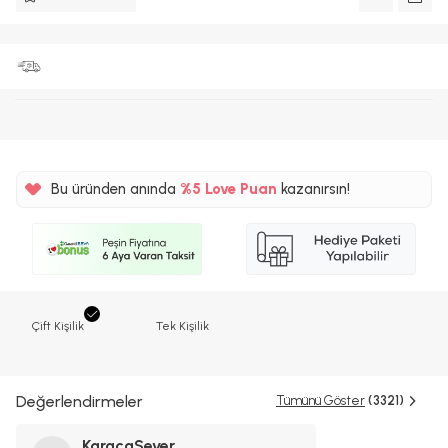
Bu üründen anında
%5
Love Puan
kazanırsın!
22TL
%5
Çift Kişilik
Tek Kişilik
Değerlendirmeler
Tümünü Göster
(3321)
KaracaSever