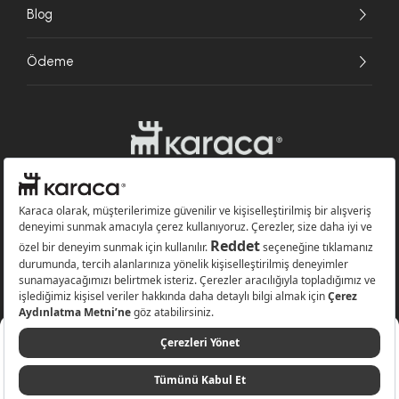
Blog
Ödeme
Websitesinde kullanılan bazı görseller yapay zekâ (AI) ile üretilmiştir.
Karaca.com © 2026 - Karaca Züccaciye A.Ş. Tüm hakları saklıdır.
%10
499,99 TL
Sepete Ekle
449,99 TL