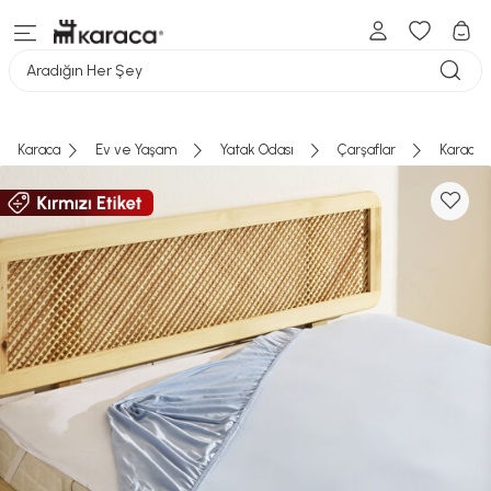
Aradığın Her Şey
Karaca
Ev ve Yaşam
Yatak Odası
Çarşaflar
Karaca H