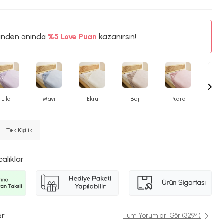
%5
ünden anında
Love Puan
kazanırsın!
22TL
%5
Lila
Mavi
Ekru
Bej
Pudra
Y
Tek Kişilik
calıklar
er
Tüm Yorumları Gör (3294)