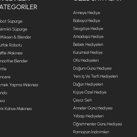
ATEGORILER
Anneye Hediye
Babaya Hediye
bot Süpürge
Sevgiliye Hediye
ektrikli Süpürge
Arkadaşa Hediye
 Mikseri & Blender
Bebek Hediyeleri
tfak Robotu
Kurumsal Hediye
ffle Makinesi
Ofis Hediyeleri
oothie Blender
Doğum Günü Hediyesi
ttle
Yeni Iş Ve Terfi Hediyeleri
ncere
Düğün Hediyeleri
mek Yapma Makinesi
Kişiye Özel Hediye
ondo
Çeyiz Seti
va
Anneler Günü Hediyesi
rk Kahve Makinesi
Yılbaşı Hediyeleri
Öğretmenler Günü Hediyesi
Ramazan İndirimleri