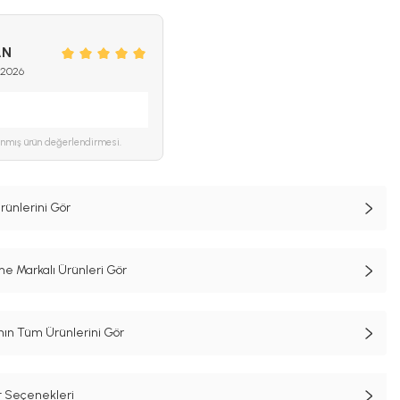
a
AN
 2026
ınmış ürün değerlendirmesi.
rünlerini Gör
e Markalı Ürünleri Gör
n Tüm Ürünlerini Gör
t Seçenekleri