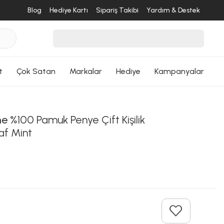
Blog
Hediye Kartı
Sipariş Takibi
Yardım & Destek
desende
ri Dön
t
Çok Satan
Markalar
Hediye
Kampanyalar
me
%100 Pamuk Penye Çift Kişilik
şaf Mint