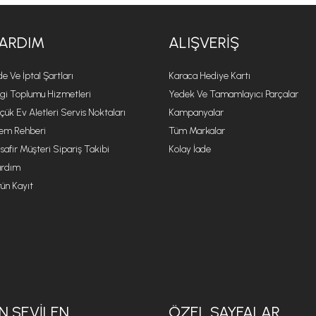
ARDIM
ALIŞVERIŞ
de Ve İptal Şartları
Karaca Hediye Kartı
lgi Toplumu Hizmetleri
Yedek Ve Tamamlayıcı Parçalar
çük Ev Aletleri Servis Noktaları
Kampanyalar
lem Rehberi
Tüm Markalar
safir Müşteri Sipariş Takibi
Kolay İade
rdım
ün Kayıt
N SEVILEN
ÖZEL SAYFALAR