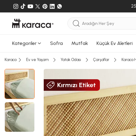
25
Sepete
Sepete e
gönderileb
Kategoriler
Sofra
Mutfak
Küçük Ev Aletleri
Karaca
Ev ve Yaşam
Yatak Odası
Çarşaflar
Karaca H