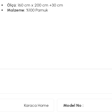
Ölçü:
160 cm x 200 cm +30 cm
Malzeme:
%100 Pamuk
Karaca Home
Model No :