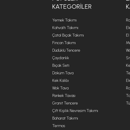
KATEGORILER
K
Yemek Takımı
Ro
Kahvaltı Takımı
El
Çatal Bıçak Takımı
El
Fincan Takımı
Mu
Düdüklü Tencere
Wa
Çaydanlık
Sm
Bıçak Seti
Ke
Döküm Tava
Te
Kek Kalıbı
Ek
Wok Tava
R
Pankek Tavası
Ta
Granit Tencere
Tü
Çift Kişilik Nevresim Takımı
Baharat Takımı
Termos