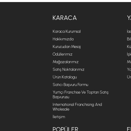
KARACA
Y
Karaca Kurumsal
İa
Hakkımızda
Bi
Kurucudan Mesaj
Kü
Ödüllerimiz
İş
Mağazalarımız
Mi
Satış Noktalarımız
Ya
Ürün Katalogu
Ür
Satıcı Başvuru Formu
Yurtiçi Franchise Ve Toptan Satış
Başvurusu
International Franchising And
Wholesale
İletişim
POPÜLER
E