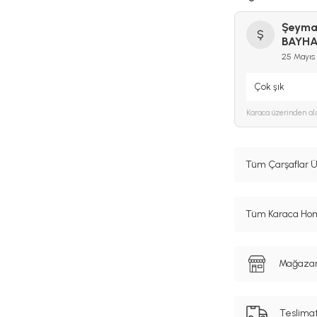
Şeym
Ş
BAYH
25 Mayıs
Çok şık
Karaca
üzerinden al
Tüm Çarşaflar Ü
Tüm Karaca Hom
Mağazanı
Teslima