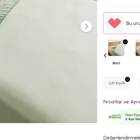
Bu ür
Mint
Çift Kişilik
Fırsatlar ve Ayrı
Değerlendirmel