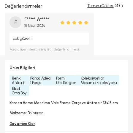
Değerlendirmeler
Tümünü Göster
(4)
F***** A*****
F
18 Nisan 2026
çok güzelllll
Karaca
üzerinden alınmış ürün değerlendirmesi.
Ürün Bilgileri
Renk
Parça Adedi
Form
Koleksiyonlar
Antrasit
1 Parça
Dikdörtgen
Massımo Koleksiyonu
Ebat
Orta Boy
Karaca Home Massimo Vale Frame Çerçeve Antrasit 13x18 cm
Malzeme:
Polistiren
Devamını Gör