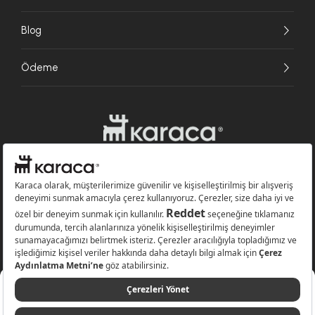
Blog
Ödeme
Websitesinde kullanılan bazı görseller yapay zekâ (AI) ile üretilmiştir.
Karaca.com © 2026 - Karaca Züccaciye A.Ş. Tüm hakları saklıdır.
449,99 TL
Sepete Ekle