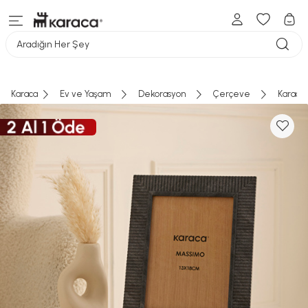
Aradığın Her Şey
Karaca
Ev ve Yaşam
Dekorasyon
Çerçeve
Karaca