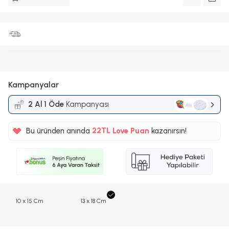
Kampanyalar
2 Al 1 Öde
Kampanyası
%5
Bu üründen anında
22TL
Love Puan
kazanırsın!
%5
10 x 15 Cm
13 x 18 Cm