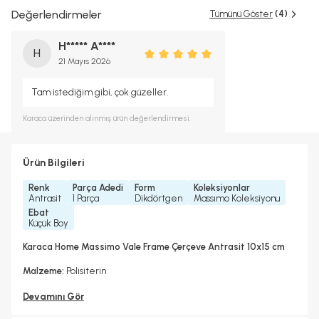
Değerlendirmeler
Tümünü Göster
(4)
H***** A****
H
21 Mayıs 2026
Tam istediğim gibi, çok güzeller.
Karaca
üzerinden alınmış ürün değerlendirmesi.
Ürün Bilgileri
Renk
Parça Adedi
Form
Koleksiyonlar
Antrasit
1 Parça
Dikdörtgen
Massımo Koleksiyonu
Ebat
Küçük Boy
Karaca Home Massimo Vale Frame Çerçeve Antrasit 10x15 cm
Malzeme:
Polisiterin
Devamını Gör