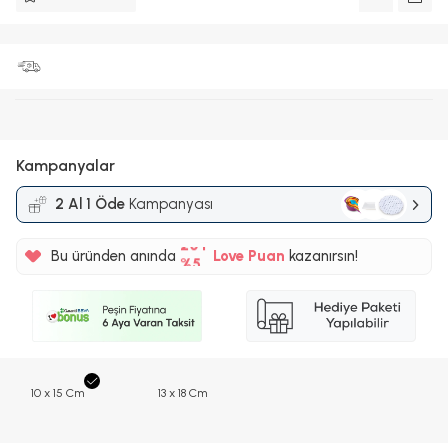
Kampanyalar
2 Al 1 Öde
Kampanyası
%5
20TL
Bu üründen anında
Love Puan
kazanırsın!
%5
10 x 15 Cm
13 x 18 Cm