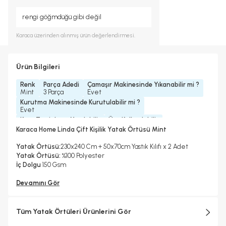
rengi göğmdüğü gibi değil
Karaca
üzerinden alınmış ürün değerlendirmesi.
Ürün Bilgileri
Renk
Parça Adedi
Çamaşır Makinesinde Yıkanabilir mi ?
Mint
3 Parça
Evet
Kurutma Makinesinde Kurutulabilir mi ?
Evet
Kuru Temizleme Yapılabilir
Ütü Kullanılabilir
Evet
Evet
Karaca Home Linda Çift Kişilik Yatak Örtüsü Mint
Yatak Örtüsü:
230x240 Cm + 50x70cm Yastık Kılıfı x 2 Adet
Yatak Örtüsü:
%100 Polyester
İç Dolgu
150 Gsm
Devamını Gör
Tüm Yatak Örtüleri Ürünlerini Gör