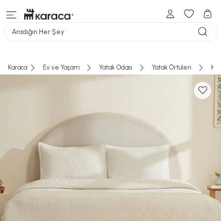
Aradığın Her Şey
Karaca
Ev ve Yaşam
Yatak Odası
Yatak Örtüleri
Kar