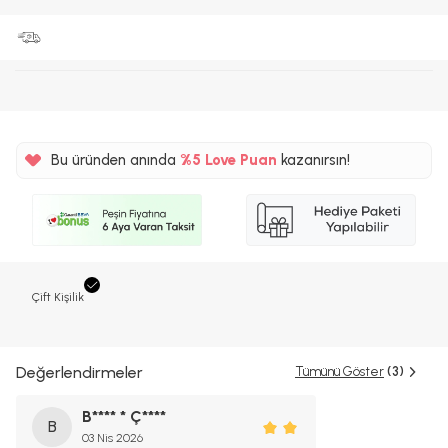
Bu üründen anında
%5
Love Puan
kazanırsın!
100TL
%5
Çift Kişilik
Değerlendirmeler
Tümünü Göster
(3)
B**** * Ç****
B
03 Nis 2026