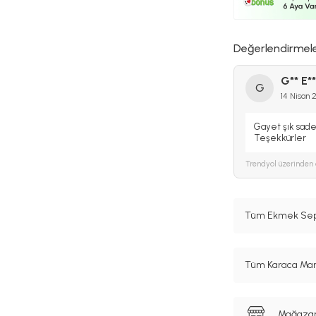
Değerlendirmel
G** E**
G
14 Nisan 
Gayet şık sade
Teşekkürler
Trendyol
üzerinden 
Tüm Ekmek Sepe
Tüm Karaca Mark
Mağazanı