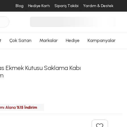
Blog
Hediye Kartı
Sipariş Takibi
Yardım & Destek
desende
t
Çok Satan
Markalar
Hediye
Kampanyalar
ri Dön
s Ekmek Kutusu Saklama Kabı
em