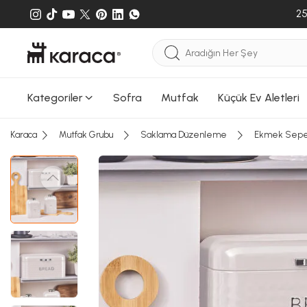
25
Sepete
Sepete e
gönderileb
Kategoriler
Sofra
Mutfak
Küçük Ev Aletleri
Karaca
Mutfak Grubu
Saklama Düzenleme
Ekmek Sepet