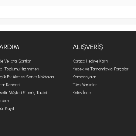
ARDIM
ALIŞVERIŞ
de Ve İptal Şartları
Karaca Hediye Kartı
lgi Toplumu Hizmetleri
Yedek Ve Tamamlayıcı Parçalar
çük Ev Aletleri Servis Noktaları
Kampanyalar
lem Rehberi
Tüm Markalar
safir Müşteri Sipariş Takibi
Kolay İade
rdım
ün Kayıt