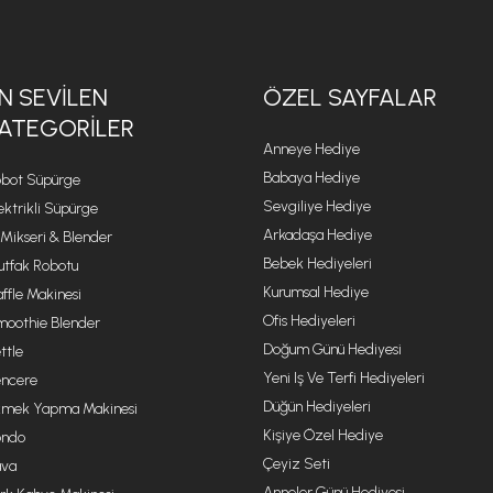
N SEVILEN
ÖZEL SAYFALAR
ATEGORILER
Anneye Hediye
Babaya Hediye
bot Süpürge
Sevgiliye Hediye
ektrikli Süpürge
Arkadaşa Hediye
 Mikseri & Blender
Bebek Hediyeleri
tfak Robotu
Kurumsal Hediye
ffle Makinesi
Ofis Hediyeleri
oothie Blender
Doğum Günü Hediyesi
ttle
Yeni Iş Ve Terfi Hediyeleri
ncere
Düğün Hediyeleri
mek Yapma Makinesi
Kişiye Özel Hediye
ondo
Çeyiz Seti
va
Anneler Günü Hediyesi