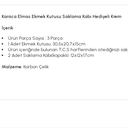
Karaca Elmas Ekmek Kutusu Saklama Kabı Hediyeli Krem
İçerik
Ürün Parça Sayısı : 3 Parça
1 Adet Ekmek Kutusu: 30,5x20,7x15cm
Ürün içeriğinde bulunan T,C,S harflerinden istediğinizi sakl
2 Adet Saklama Kabı(kapaklı): 12x12x17cm
Malzeme
: Karbon Çelik