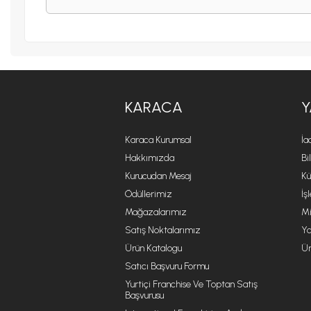
KARACA
Y
Karaca Kurumsal
İa
Hakkımızda
Bi
Kurucudan Mesaj
Kü
Ödüllerimiz
İş
Mağazalarımız
Mi
Satış Noktalarımız
Ya
Ürün Katalogu
Ür
Satıcı Başvuru Formu
Yurtiçi Franchise Ve Toptan Satış
Başvurusu