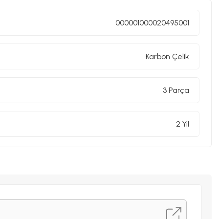
000001000020495001
Karbon Çelik
3 Parça
2 Yıl