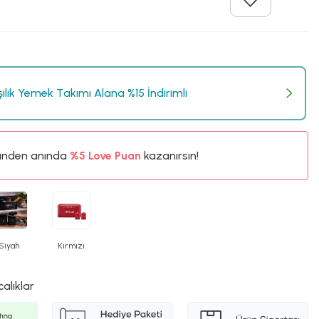
işilik Yemek Takımı Alana %15 İndirimli
%5
ünden anında
40TL
Love Puan
kazanırsın!
%5
Siyah
Kırmızı
calıklar