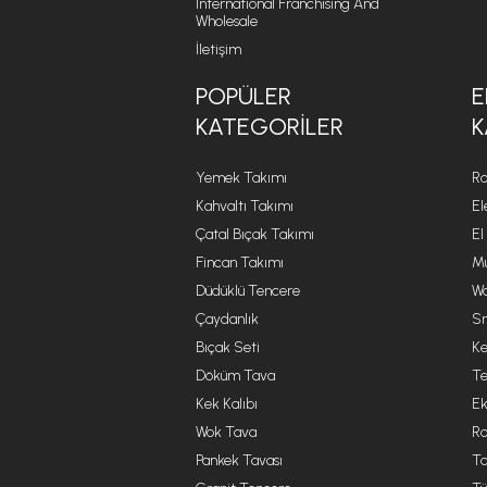
International Franchising And
Wholesale
İletişim
POPÜLER
E
KATEGORILER
K
Yemek Takımı
Ro
Kahvaltı Takımı
El
Çatal Bıçak Takımı
El
Fincan Takımı
Mu
Düdüklü Tencere
Wa
Çaydanlık
Sm
Bıçak Seti
Ke
Döküm Tava
Te
Kek Kalıbı
Ek
Wok Tava
R
Pankek Tavası
Ta