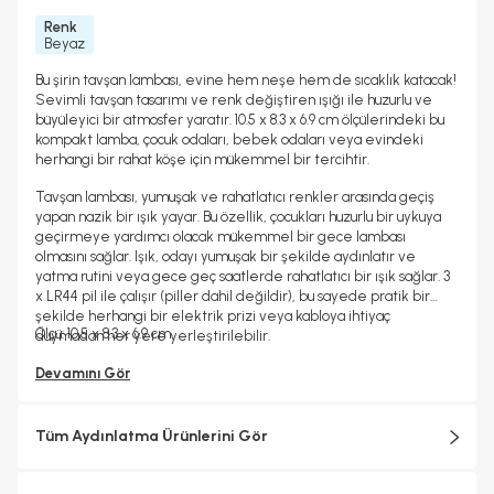
Renk
Beyaz
Bu şirin tavşan lambası, evine hem neşe hem de sıcaklık katacak!
Sevimli tavşan tasarımı ve renk değiştiren ışığı ile huzurlu ve
büyüleyici bir atmosfer yaratır. 10.5 x 8.3 x 6.9 cm ölçülerindeki bu
kompakt lamba, çocuk odaları, bebek odaları veya evindeki
herhangi bir rahat köşe için mükemmel bir tercihtir.
Tavşan lambası, yumuşak ve rahatlatıcı renkler arasında geçiş
yapan nazik bir ışık yayar. Bu özellik, çocukları huzurlu bir uykuya
geçirmeye yardımcı olacak mükemmel bir gece lambası
olmasını sağlar. Işık, odayı yumuşak bir şekilde aydınlatır ve
yatma rutini veya gece geç saatlerde rahatlatıcı bir ışık sağlar. 3
x LR44 pil ile çalışır (piller dahil değildir), bu sayede pratik bir
şekilde herhangi bir elektrik prizi veya kabloya ihtiyaç
Ölçü: 10.5 x 8.3 x 6.9 cm
duymadan her yere yerleştirilebilir.
Devamını Gör
Tüm Aydınlatma Ürünlerini Gör