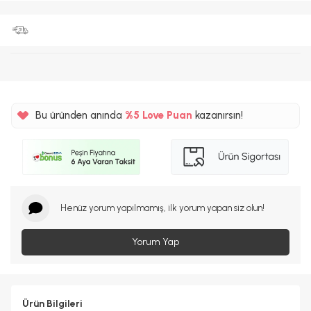
Bu üründen anında
%5
Love Puan
kazanırsın!
15TL
%5
Henüz yorum yapılmamış, ilk yorum yapan siz olun!
Yorum Yap
Ürün Bilgileri