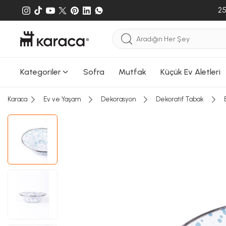
25
Kategoriler
Sofra
Mutfak
Küçük Ev Aletleri
Karaca
Ev ve Yaşam
Dekorasyon
Dekoratif Tabak