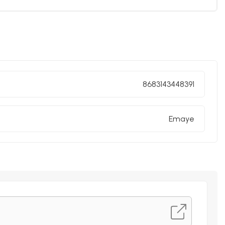
i sınıf emaye kaplama kullanılmıştır.
rimiz akmaz ve solmaz.
8683143448391
un, kaliteli emaye ürünleri sunar.
Emaye