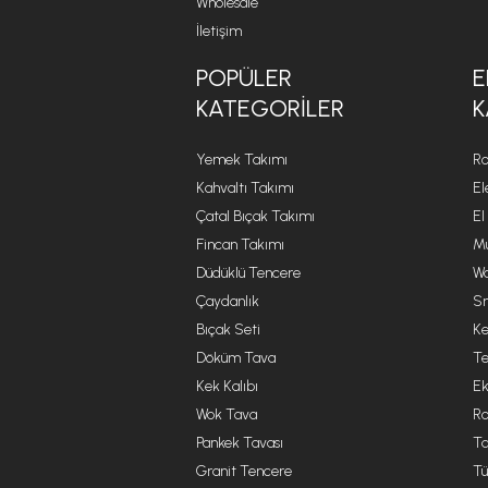
Wholesale
İletişim
POPÜLER
E
KATEGORILER
K
Yemek Takımı
Ro
Kahvaltı Takımı
El
Çatal Bıçak Takımı
El
Fincan Takımı
Mu
Düdüklü Tencere
Wa
Çaydanlık
Sm
Bıçak Seti
Ke
Döküm Tava
Te
Kek Kalıbı
Ek
Wok Tava
R
Pankek Tavası
Ta
Granit Tencere
Tü