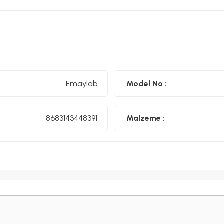
Emaylab Emaye Farkı
•⁠ ⁠Ürünümüz çelik sac üzeri iki kat emaye kaplamalıdır. Birinc
•⁠ ⁠Emaye ürünlerimiz ömür boyu desen garantilidir. Desenle
Emaylab
Model No :
•⁠ ⁠Ürünlerimiz el işçiliği ile Türkiye'de üretilmektedir.
Her emaye gıdaya uygun değildir. Emaylab yalnızca gıda ile temasa uyg
8683143448391
Malzeme :