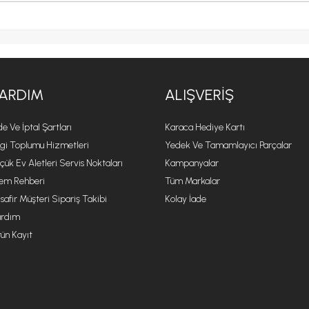
ARDIM
ALIŞVERIŞ
de Ve İptal Şartları
Karaca Hediye Kartı
lgi Toplumu Hizmetleri
Yedek Ve Tamamlayıcı Parçalar
çük Ev Aletleri Servis Noktaları
Kampanyalar
lem Rehberi
Tüm Markalar
safir Müşteri Sipariş Takibi
Kolay İade
rdım
ün Kayıt