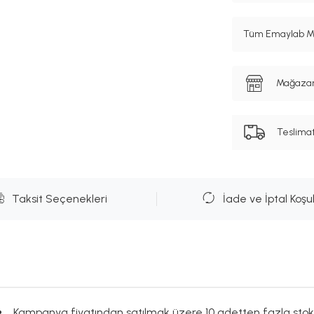
Tüm Emaylab Mar
Mağazanı
Teslima
Taksit Seçenekleri
İade ve İptal Koşul
Kampanya fiyatından satılmak üzere 10 adetten fazla stok