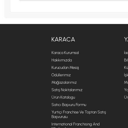
KARACA
Y
Karaca Kurumsal
İa
Hakkımızda
Bi
Kurucudan Mesaj
Kü
Ödüllerimiz
İş
Mağazalarımız
Mi
Satış Noktalarımız
Ya
Ürün Katalogu
Ür
Satıcı Başvuru Formu
Yurtiçi Franchise Ve Toptan Satış
Başvurusu
International Franchising And