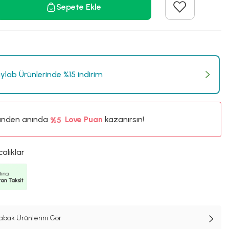
Sepete Ekle
lab Ürünlerinde %15 indirim
ünden anında
%5
Love Puan
kazanırsın!
40TL
%5
calıklar
abak Ürünlerini Gör