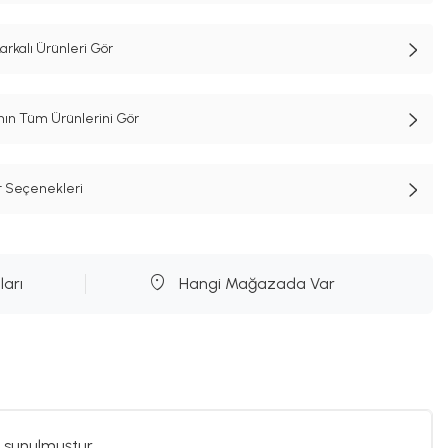
kalı Ürünleri Gör
n Tüm Ürünlerini Gör
t Seçenekleri
ları
Hangi Mağazada Var
 sunulmuştur.