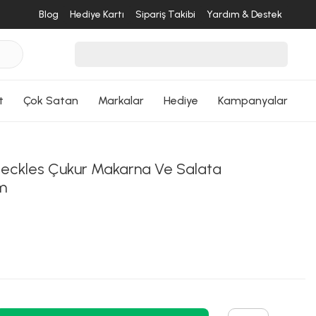
ri Dön
Blog
Hediye Kartı
Sipariş Takibi
Yardım & Destek
t
Çok Satan
Markalar
Hediye
Kampanyalar
eckles Çukur Makarna Ve Salata
m