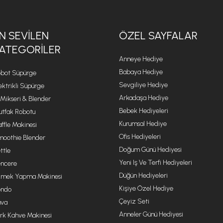
N SEVILEN
ÖZEL SAYFALAR
ATEGORILER
Anneye Hediye
Babaya Hediye
bot Süpürge
Sevgiliye Hediye
ektrikli Süpürge
Arkadaşa Hediye
 Mikseri & Blender
Bebek Hediyeleri
tfak Robotu
Kurumsal Hediye
ffle Makinesi
Ofis Hediyeleri
oothie Blender
Doğum Günü Hediyesi
ttle
Yeni Iş Ve Terfi Hediyeleri
ncere
Düğün Hediyeleri
mek Yapma Makinesi
Kişiye Özel Hediye
ondo
Çeyiz Seti
va
Anneler Günü Hediyesi
rk Kahve Makinesi