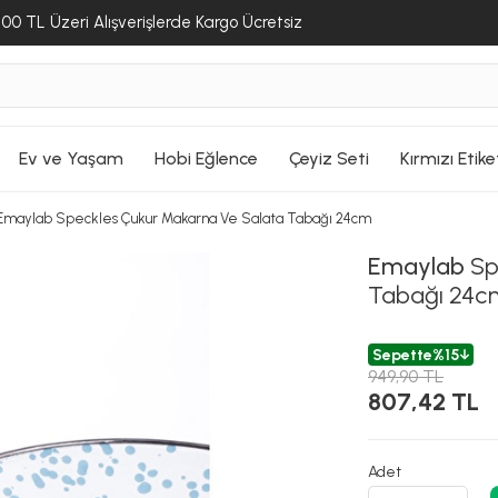
Sepete Ekle
Ge
00 TL Üzeri Alışverişlerde Kargo Ücretsiz
ALIŞVERİŞE DEVAM ET
ALIŞVERİŞE DEVAM ET
ALIŞVERİŞE DEVAM ET
SEPETE GİT
SEPETE GİT
SEPETE GİT
Ev ve Yaşam
Hobi Eğlence
Çeyiz Seti
Kırmızı Etike
Emaylab Speckles Çukur Makarna Ve Salata Tabağı 24cm
Emaylab
Sp
Tabağı 24c
Sepette
%15
949,90 TL
807,42 TL
Adet