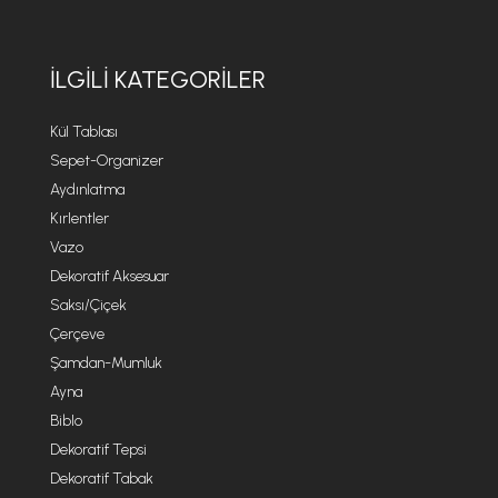
İLGILI KATEGORILER
Kül Tablası
Sepet-Organizer
Aydınlatma
Kırlentler
Vazo
Dekoratif Aksesuar
Saksı/Çiçek
Çerçeve
Şamdan-Mumluk
Ayna
Biblo
Dekoratif Tepsi
Dekoratif Tabak