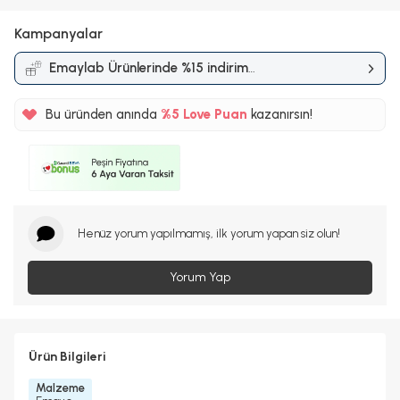
Kampanyalar
Emaylab Ürünlerinde %15 indirim
Kampanyası
Bu üründen anında
%5
Love Puan
kazanırsın!
40TL
%5
Henüz yorum yapılmamış, ilk yorum yapan siz olun!
Yorum Yap
Ürün Bilgileri
Malzeme