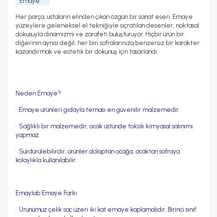
Emaye
Her parça, ustaların elinden çıkan özgün bir sanat eseri. Emaye
yüzeylere geleneksel el tekniğiyle sıçratılan desenler, noktasal
dokusuyla dinamizmi ve zarafeti buluşturuyor. Hiçbir ürün bir
diğerinin aynısı değil; her biri sofralarınıza benzersiz bir karakter
kazandırmak ve estetik bir dokunuş için tasarlandı.
Neden Emaye?
•⁠ ⁠Emaye ürünleri gıdayla teması en güvenilir malzemedir.
•⁠ ⁠Sağlıklı bir malzemedir, ocak üstünde toksik kimyasal salınımı
yapmaz.
•⁠ ⁠Sürdürülebilirdir, ürünler dolaptan ocağa, ocaktan sofraya
kolaylıkla kullanılabilir.
Emaylab Emaye Farkı
•⁠ ⁠Ürünümüz çelik sac üzeri iki kat emaye kaplamalıdır. Birinci sınıf