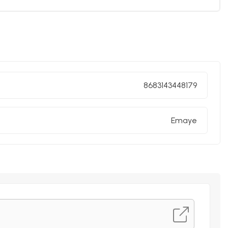
i sınıf emaye kaplama kullanılmıştır.
rimiz akmaz ve solmaz.
8683143448179
un, kaliteli emaye ürünleri sunar.
Emaye