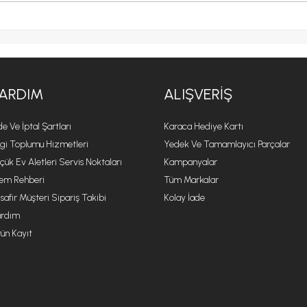
ARDIM
ALIŞVERIŞ
de Ve İptal Şartları
Karaca Hediye Kartı
lgi Toplumu Hizmetleri
Yedek Ve Tamamlayıcı Parçalar
çük Ev Aletleri Servis Noktaları
Kampanyalar
lem Rehberi
Tüm Markalar
safir Müşteri Sipariş Takibi
Kolay İade
rdım
ün Kayıt