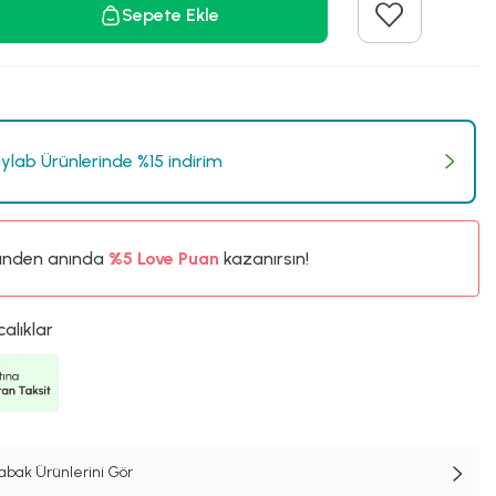
Sepete Ekle
lab Ürünlerinde %15 indirim
ünden anında
%5
Love Puan
kazanırsın!
36TL
%5
calıklar
abak Ürünlerini Gör