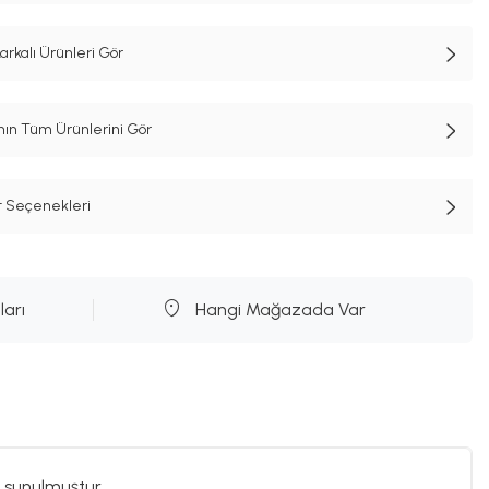
kalı Ürünleri Gör
n Tüm Ürünlerini Gör
t Seçenekleri
ları
Hangi Mağazada Var
 sunulmuştur.