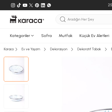
25
Kategoriler
Sofra
Mutfak
Küçük Ev Aletleri
Karaca
Ev ve Yaşam
Dekorasyon
Dekoratif Tabak