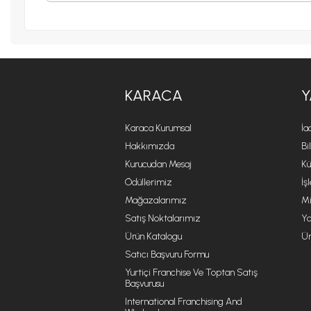
KARACA
Y
Karaca Kurumsal
İa
Hakkımızda
Bi
Kurucudan Mesaj
Kü
Ödüllerimiz
İş
Mağazalarımız
Mi
Satış Noktalarımız
Ya
Ürün Katalogu
Ür
Satıcı Başvuru Formu
Yurtiçi Franchise Ve Toptan Satış
Başvurusu
International Franchising And