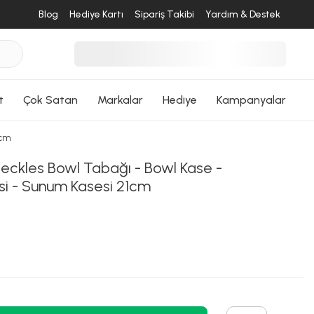
ri Dön
Blog
Hediye Kartı
Sipariş Takibi
Yardım & Destek
t
Çok Satan
Markalar
Hediye
Kampanyalar
1cm
eckles Bowl Tabağı - Bowl Kase -
si - Sunum Kasesi 21cm