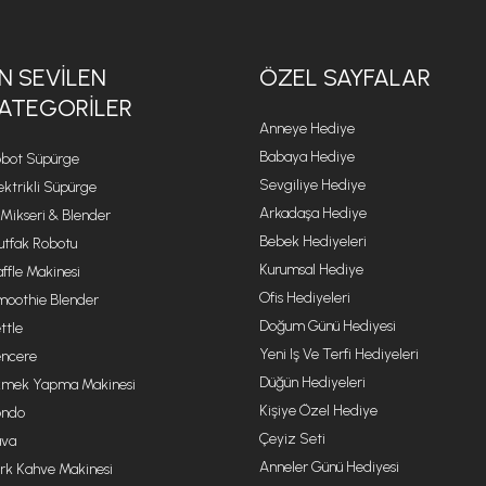
N SEVILEN
ÖZEL SAYFALAR
ATEGORILER
Anneye Hediye
Babaya Hediye
bot Süpürge
Sevgiliye Hediye
ektrikli Süpürge
Arkadaşa Hediye
 Mikseri & Blender
Bebek Hediyeleri
tfak Robotu
Kurumsal Hediye
ffle Makinesi
Ofis Hediyeleri
oothie Blender
Doğum Günü Hediyesi
ttle
Yeni Iş Ve Terfi Hediyeleri
ncere
Düğün Hediyeleri
mek Yapma Makinesi
Kişiye Özel Hediye
ondo
Çeyiz Seti
va
Anneler Günü Hediyesi
rk Kahve Makinesi