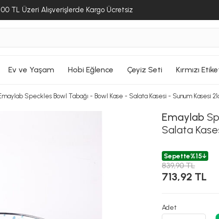
Sepete Ekle
Ge
00 TL Üzeri Alışverişlerde Kargo Ücretsiz
ALIŞVERİŞE DEVAM ET
ALIŞVERİŞE DEVAM ET
ALIŞVERİŞE DEVAM ET
SEPETE GİT
SEPETE GİT
SEPETE GİT
Ev ve Yaşam
Hobi Eğlence
Çeyiz Seti
Kırmızı Etike
Emaylab Speckles Bowl Tabağı - Bowl Kase - Salata Kasesi - Sunum Kasesi 2
Emaylab
Sp
Salata Kase
Sepette
%15
839,90 TL
713,92 TL
Adet