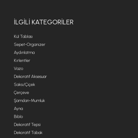
İLGILI KATEGORILER
Kül Tablası
Sepet-Organizer
Aydınlatma
Kırlentler
Vazo
Dekoratif Aksesuar
Saksı/Çiçek
Çerçeve
Şamdan-Mumluk
Ayna
Biblo
Dekoratif Tepsi
Dekoratif Tabak