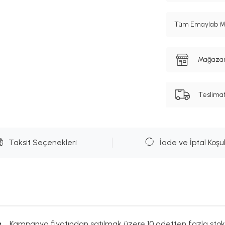
Tüm Emaylab Mar
Mağazanı
Teslima
Taksit Seçenekleri
İade ve İptal Koşul
Kampanya fiyatından satılmak üzere 10 adetten fazla stok