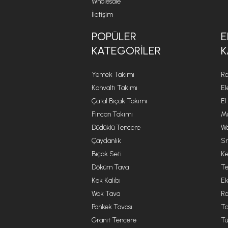
Wholesale
İletişim
POPÜLER
E
KATEGORILER
K
Yemek Takımı
Ro
Kahvaltı Takımı
El
Çatal Bıçak Takımı
El
Fincan Takımı
Mu
Düdüklü Tencere
Wa
Çaydanlık
Sm
Bıçak Seti
Ke
Döküm Tava
Te
Kek Kalıbı
Ek
Wok Tava
R
Pankek Tavası
Ta
Granit Tencere
Tü