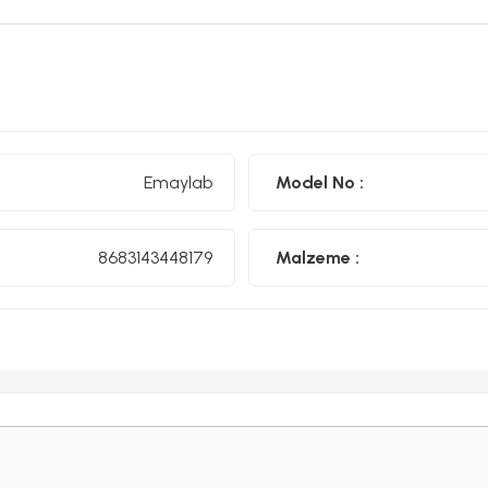
Emaylab Emaye Farkı
•⁠ ⁠Ürünümüz çelik sac üzeri iki kat emaye kaplamalıdır. Birinc
•⁠ ⁠Emaye ürünlerimiz ömür boyu desen garantilidir. Desenle
Emaylab
Model No :
•⁠ ⁠Ürünlerimiz el işçiliği ile Türkiye'de üretilmektedir.
Her emaye gıdaya uygun değildir. Emaylab yalnızca gıda ile temasa uyg
8683143448179
Malzeme :