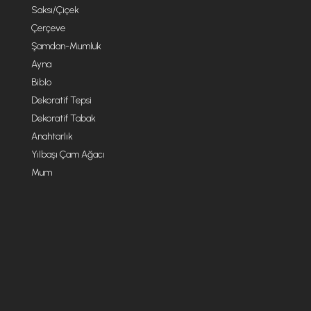
Saksı/Çiçek
Çerçeve
Şamdan-Mumluk
Ayna
Biblo
Dekoratif Tepsi
Dekoratif Tabak
Anahtarlık
Yılbaşı Çam Ağacı
Mum