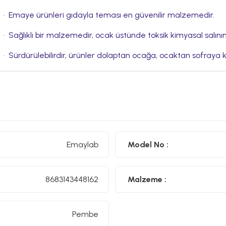
•⁠ ⁠Emaye ürünleri gıdayla teması en güvenilir malzemedir.
•⁠ ⁠Sağlıklı bir malzemedir, ocak üstünde toksik kimyasal salı
•⁠ ⁠Sürdürülebilirdir, ürünler dolaptan ocağa, ocaktan sofraya kol
Emaylab Emaye Farkı
•⁠ ⁠Ürünümüz çelik sac üzeri iki kat emaye kaplamalıdır. Birinc
•⁠ ⁠Emaye ürünlerimiz ömür boyu desen garantilidir. Desenle
Emaylab
Model No :
•⁠ ⁠Ürünlerimiz el işçiliği ile Türkiye'de üretilmektedir.
Her emaye gıdaya uygun değildir. Emaylab yalnızca gıda ile temasa uyg
8683143448162
Malzeme :
Pembe