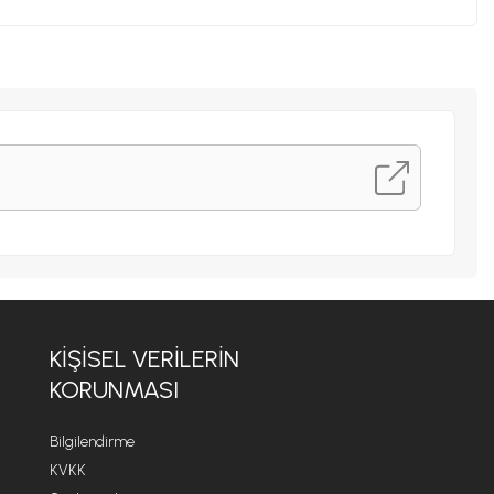
KIŞISEL VERILERIN
KORUNMASI
Bilgilendirme
KVKK