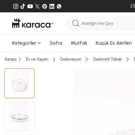
Sepete
25
Sepete e
gönderileb
Kategoriler
Sofra
Mutfak
Küçük Ev Aletleri
Karaca
Ev ve Yaşam
Dekorasyon
Dekoratif Tabak