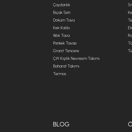
Çaydanlık
Sm
Bıçak Seti
Ke
Döküm Tava
Te
Kek Kalıbı
Ek
Wok Tava
R
Pankek Tavası
Ta
Granit Tencere
Tü
Çift Kişilik Nevresim Takımı
Baharat Takımı
Termos
BLOG