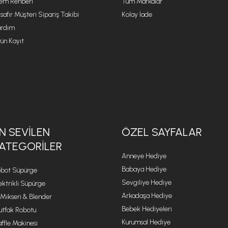
lem Rehberi
Tüm Markalar
safir Müşteri Sipariş Takibi
Kolay İade
rdım
ün Kayıt
N SEVILEN
ÖZEL SAYFALAR
ATEGORILER
Anneye Hediye
Babaya Hediye
bot Süpürge
Sevgiliye Hediye
ektrikli Süpürge
Arkadaşa Hediye
 Mikseri & Blender
Bebek Hediyeleri
tfak Robotu
Kurumsal Hediye
ffle Makinesi