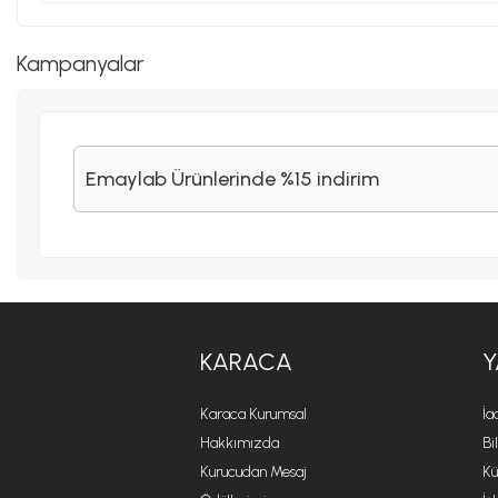
Kampanyalar
Emaylab Ürünlerinde %15 indirim
KARACA
Y
Karaca Kurumsal
İa
Hakkımızda
Bi
Kurucudan Mesaj
Kü