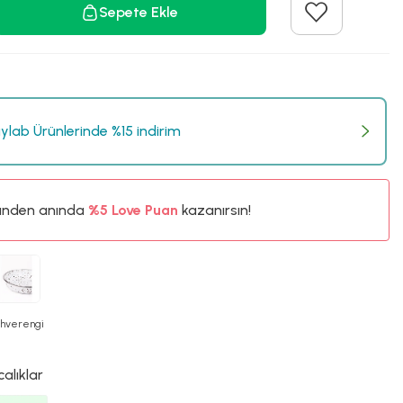
Sepete Ekle
lab Ürünlerinde %15 indirim
ünden anında
%5
Love Puan
kazanırsın!
36TL
%5
hverengi
calıklar