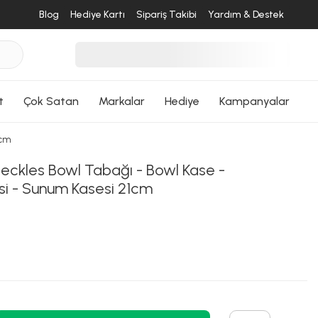
Blog
Hediye Kartı
Sipariş Takibi
Yardım & Destek
desende
ri Dön
t
Çok Satan
Markalar
Hediye
Kampanyalar
1cm
eckles Bowl Tabağı - Bowl Kase -
si - Sunum Kasesi 21cm