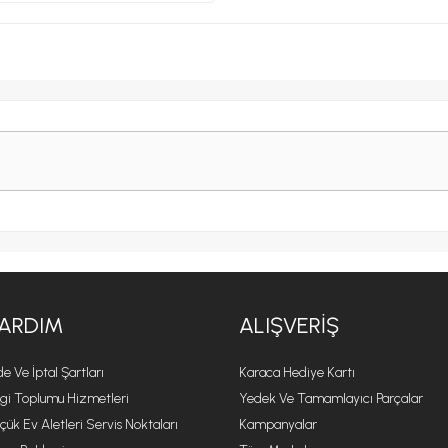
ARDIM
ALIŞVERIŞ
de Ve İptal Şartları
Karaca Hediye Kartı
lgi Toplumu Hizmetleri
Yedek Ve Tamamlayıcı Parçalar
çük Ev Aletleri Servis Noktaları
Kampanyalar