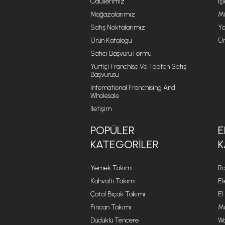
Ödüllerimiz
İş
Mağazalarımız
Mi
Satış Noktalarımız
Ya
Ürün Katalogu
Ür
Satıcı Başvuru Formu
Yurtiçi Franchise Ve Toptan Satış
Başvurusu
International Franchising And
Wholesale
İletişim
POPÜLER
E
KATEGORILER
K
Yemek Takımı
Ro
Kahvaltı Takımı
El
Çatal Bıçak Takımı
El
Fincan Takımı
Mu
Düdüklü Tencere
Wa