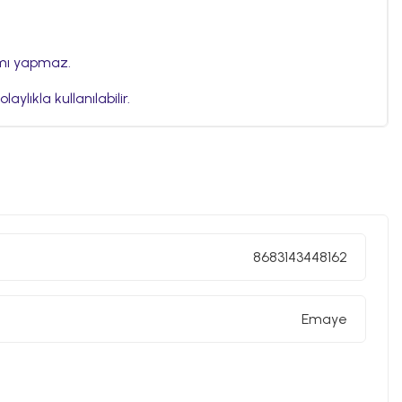
nımı yapmaz.
aylıkla kullanılabilir.
i sınıf emaye kaplama kullanılmıştır.
rimiz akmaz ve solmaz.
8683143448162
un, kaliteli emaye ürünleri sunar.
Emaye