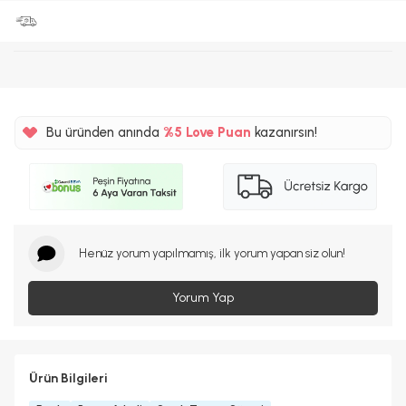
Bu üründen anında
%5
Love Puan
kazanırsın!
132TL
%5
Henüz yorum yapılmamış, ilk yorum yapan siz olun!
Yorum Yap
Ürün Bilgileri