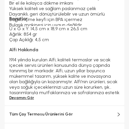
Bir el ile kolayca dökme imkanı
Yüksek kaliteli ve sağlam paslanmaz çelik
Dayanıklı, geri dönüştürülebilir ve uzun ömürlü
Boyutlar:
Sağlıklı içme keyfi için BPA içermez
Bulaşık makinesi için uygun değildir
U x G x Y:
14,5 cm x 18,9 cm x 26,5 cm
Ağırlık:
854 gr
Çap Açıklığı: 4,5 cm
Alfi Hakkında
1914 yılında kurulan Alfi, kaliteli termoslar ve sıcak
içecek servis ürünleri konusunda dünya çapında
tanınmış bir markadır. Alfi, uzun yıllar boyunca
mükemmel tasarım, yüksek kalite ve inovasyona
olan bağlılığıyla ün kazanmıştır. Alfi'nin ürünleri, sıcak
veya soğuk içeceklerinizi uzun süre korurken, şık
tasarımlarıyla mutfaklarınıza ve sofralarınıza estetik
bir dokunuş katmaktadır. Alfi, sıcak içeceklerinizi en
Devamını Gör
iyi şekilde korumak için gelişmiş teknolojileri
kullanırken, çevre dostu ve sürdürülebilir üretim
ilkelerine de büyük önem verir. Alfi, her yaş ve tarza
Tüm Çay Termosu Ürünlerini Gör
uygun geniş bir ürün yelpazesi sunarak müşterilerine
özel bir içecek saklama ve servis deneyimi sunar.