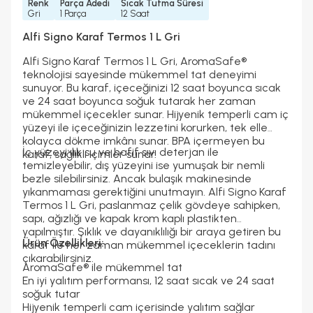
Renk
Parça Adedi
Sıcak Tutma Süresi
Gri
1 Parça
12 Saat
Alfi Signo Karaf Termos 1 L Gri
Alfi Signo Karaf Termos 1 L Gri, AromaSafe®
teknolojisi sayesinde mükemmel tat deneyimi
sunuyor. Bu karaf, içeceğinizi 12 saat boyunca sıcak
ve 24 saat boyunca soğuk tutarak her zaman
mükemmel içecekler sunar. Hijyenik temperli cam iç
yüzeyi ile içeceğinizin lezzetini korurken, tek elle
kolayca dökme imkânı sunar. BPA içermeyen bu
İç yüzeyi ılık su ve hafif sıvı deterjan ile
karaf, sağlıklı içimler sunar.
temizleyebilir, dış yüzeyini ise yumuşak bir nemli
bezle silebilirsiniz. Ancak bulaşık makinesinde
yıkanmaması gerektiğini unutmayın. Alfi Signo Karaf
Termos 1 L Gri, paslanmaz çelik gövdeye sahipken,
sapı, ağızlığı ve kapak krom kaplı plastikten
yapılmıştır. Şıklık ve dayanıklılığı bir araya getiren bu
Ürün Özellikleri:
karaf ile her zaman mükemmel içeceklerin tadını
çıkarabilirsiniz.
AromaSafe® ile mükemmel tat
En iyi yalıtım performansı, 12 saat sıcak ve 24 saat
soğuk tutar
Hijyenik temperli cam içerisinde yalıtım sağlar