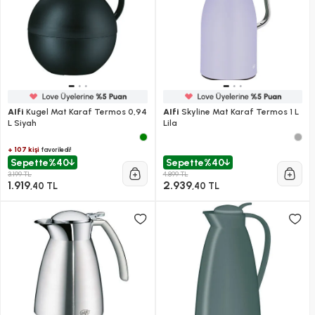
Alfi
Kugel Mat Karaf Termos 0,94
Alfi
Skyline Mat Karaf Termos 1 L
L Siyah
Lila
+ 107 kişi
favoriledi!
Sepette
%40
Sepette
%40
3.199 TL
4.899 TL
1.919
2.939
,40 TL
,40 TL