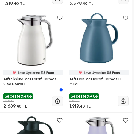
1.319
5.579
,40 TL
,40 TL
Alfi
Skyline Mat Karaf Termos
Alfi
Dan Mat Karaf Termos 1 L
0,65 L Beyaz
Mavi
Sepette
%40
Sepette
%40
4.399 TL
3.199 TL
2.639
1.919
,40 TL
,40 TL