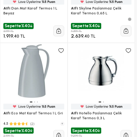
Alfi
Dan Mat Karaf Termos 1 L
Alfi
Skyline Paslanmaz Çelik
Beyaz
Karaf Termos 0,65 L
Sepette
%40
Sepette
%40
3.199 TL
4.399 TL
1.919
2.639
,40 TL
,40 TL
Alfi
Eco Mat Karaf Termos 1 L Gri
Alfi
Hotello Paslanmaz Çelik
Karaf Termos 0,3 L
(2)
+
4.5
Sepette
%40
Sepette
%40
2.199 TL
9.299 TL