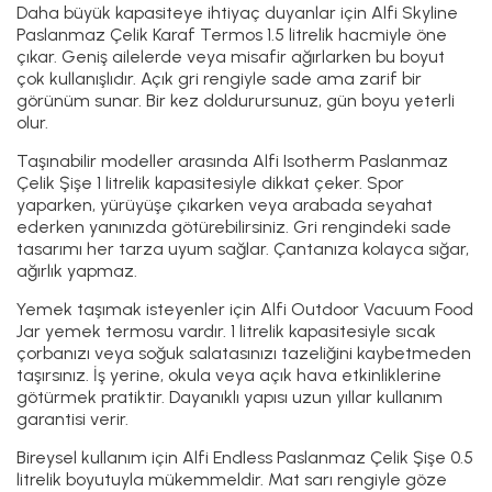
Daha büyük kapasiteye ihtiyaç duyanlar için Alfi Skyline
Paslanmaz Çelik Karaf Termos 1.5 litrelik hacmiyle öne
çıkar. Geniş ailelerde veya misafir ağırlarken bu boyut
çok kullanışlıdır. Açık gri rengiyle sade ama zarif bir
görünüm sunar. Bir kez doldurursunuz, gün boyu yeterli
olur.
Taşınabilir modeller arasında Alfi Isotherm Paslanmaz
Çelik Şişe 1 litrelik kapasitesiyle dikkat çeker. Spor
yaparken, yürüyüşe çıkarken veya arabada seyahat
ederken yanınızda götürebilirsiniz. Gri rengindeki sade
tasarımı her tarza uyum sağlar. Çantanıza kolayca sığar,
ağırlık yapmaz.
Yemek taşımak isteyenler için Alfi Outdoor Vacuum Food
Jar yemek termosu vardır. 1 litrelik kapasitesiyle sıcak
çorbanızı veya soğuk salatasınızı tazeliğini kaybetmeden
taşırsınız. İş yerine, okula veya açık hava etkinliklerine
götürmek pratiktir. Dayanıklı yapısı uzun yıllar kullanım
garantisi verir.
Bireysel kullanım için Alfi Endless Paslanmaz Çelik Şişe 0.5
litrelik boyutuyla mükemmeldir. Mat sarı rengiyle göze