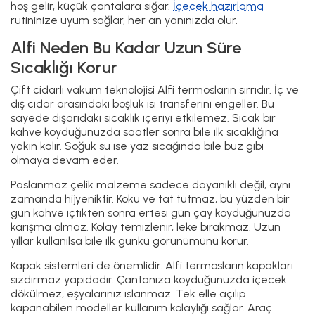
hoş gelir, küçük çantalara sığar.
İçecek hazırlama
rutininize uyum sağlar, her an yanınızda olur.
Alfi Neden Bu Kadar Uzun Süre
Sıcaklığı Korur
Çift cidarlı vakum teknolojisi Alfi termosların sırrıdır. İç ve
dış cidar arasındaki boşluk ısı transferini engeller. Bu
sayede dışarıdaki sıcaklık içeriyi etkilemez. Sıcak bir
kahve koyduğunuzda saatler sonra bile ilk sıcaklığına
yakın kalır. Soğuk su ise yaz sıcağında bile buz gibi
olmaya devam eder.
Paslanmaz çelik malzeme sadece dayanıklı değil, aynı
zamanda hijyeniktir. Koku ve tat tutmaz, bu yüzden bir
gün kahve içtikten sonra ertesi gün çay koyduğunuzda
karışma olmaz. Kolay temizlenir, leke bırakmaz. Uzun
yıllar kullanılsa bile ilk günkü görünümünü korur.
Kapak sistemleri de önemlidir. Alfi termosların kapakları
sızdırmaz yapıdadır. Çantanıza koyduğunuzda içecek
dökülmez, eşyalarınız ıslanmaz. Tek elle açılıp
kapanabilen modeller kullanım kolaylığı sağlar. Araç