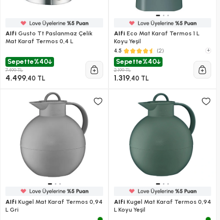
Alfi
Gusto Tt Paslanmaz Çelik
Alfi
Eco Mat Karaf Termos 1 L
Mat Karaf Termos 0,4 L
Koyu Yeşil
(2)
+
4.5
Sepette
%40
Sepette
%40
7.499 TL
2.199 TL
4.499
1.319
,40 TL
,40 TL
Alfi
Kugel Mat Karaf Termos 0,94
Alfi
Kugel Mat Karaf Termos 0,94
L Gri
L Koyu Yeşil