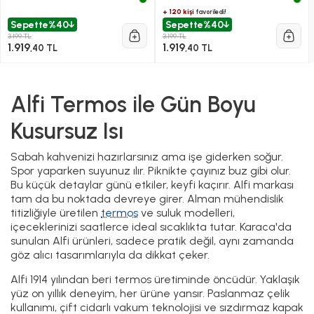
+ 120 kişi
favoriledi!
Sepette
%40
Sepette
%40
3.199 TL
3.199 TL
1.919
1.919
,40 TL
,40 TL
Alfi Termos ile Gün Boyu
Kusursuz Isı
Sabah kahvenizi hazırlarsınız ama işe giderken soğur.
Spor yaparken suyunuz ılır. Piknikte çayınız buz gibi olur.
Bu küçük detaylar günü etkiler, keyfi kaçırır. Alfi markası
tam da bu noktada devreye girer. Alman mühendislik
titizliğiyle üretilen
termos
ve suluk modelleri,
içeceklerinizi saatlerce ideal sıcaklıkta tutar. Karaca'da
sunulan Alfi ürünleri, sadece pratik değil, aynı zamanda
göz alıcı tasarımlarıyla da dikkat çeker.
Alfi 1914 yılından beri termos üretiminde öncüdür. Yaklaşık
yüz on yıllık deneyim, her ürüne yansır. Paslanmaz çelik
kullanımı, çift cidarlı vakum teknolojisi ve sızdırmaz kapak