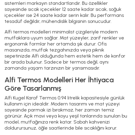
sistemleri markayın standartlarıdır. Bu özellikler
sayesinde sıcak içecekler 12 saate kadar sıcak, soğuk
içecekler ise 24 saate kadar serin kalır. Bu performans
tesadüf değildir, mühendislik bilgisinin sonucudur.
Alfi termos modelleri minimalist çizgileriyle modern
mutfaklara uyum sağlar. Mat yüzeyler, zarif renkler ve
ergonomik formlar her ortamda şık durur. Ofis
masanızda, mutfak tezgahınızda veya piknik
sepetinizde Alfi olduğunda hem estetik hem de konfor
bir arada bulunur. Sadece bir termos değil, aynı
zamanda yaşam tarzınızın bir yansımasıdır.
Alfi Termos Modelleri Her İhtiyaca
Göre Tasarlanmış
Alfi Kugel Karaf Termos 0.94 litrelik kapasitesiyle günlük
kullanım için idealdir. Modern tasarımı ve mat yüzeyi
sayesinde parmak izi bırakmaz, her zaman temiz
görünür. Açık mavi veya koyu yeşil tonlarında sunulan bu
model, mutfağınıza renk katar. Sabah kahvenizi
doldurursunuz, öğle saatlerinde bile sıcaklığını korur.