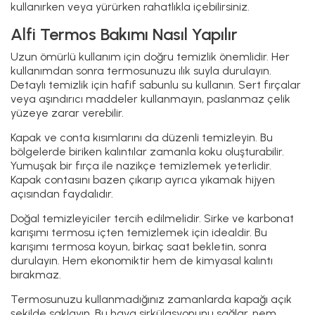
kullanırken veya yürürken rahatlıkla içebilirsiniz.
Alfi Termos Bakımı Nasıl Yapılır
Uzun ömürlü kullanım için doğru temizlik önemlidir. Her
kullanımdan sonra termosunuzu ılık suyla durulayın.
Detaylı temizlik için hafif sabunlu su kullanın. Sert fırçalar
veya aşındırıcı maddeler kullanmayın, paslanmaz çelik
yüzeye zarar verebilir.
Kapak ve conta kısımlarını da düzenli temizleyin. Bu
bölgelerde biriken kalıntılar zamanla koku oluşturabilir.
Yumuşak bir fırça ile nazikçe temizlemek yeterlidir.
Kapak contasını bazen çıkarıp ayrıca yıkamak hijyen
açısından faydalıdır.
Doğal temizleyiciler tercih edilmelidir. Sirke ve karbonat
karışımı termosu içten temizlemek için idealdir. Bu
karışımı termosa koyun, birkaç saat bekletin, sonra
durulayın. Hem ekonomiktir hem de kimyasal kalıntı
bırakmaz.
Termosunuzu kullanmadığınız zamanlarda kapağı açık
şekilde saklayın. Bu hava sirkülasyonunu sağlar, nem