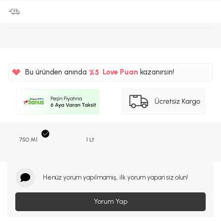
%5
220TL
Bu üründen anında
Love Puan
kazanırsın!
%5
750 Ml
1 Lt
Henüz yorum yapılmamış, ilk yorum yapan siz olun!
Yorum Yap