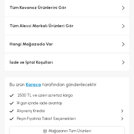
Alessi objelerinin çoğu metallerin soğuk işlemden geçirilmesiyle
ve bugün bile Crusinallo, Omegna'daki fabrikada son derece
Tüm Kavanoz Ürünlerini Gör
yetenekli ustalar tarafından İtalya'da üretilmektedir. Tasarım
sürecinde endüstriyel üretimin teknolojik karmaşıklığı ile
zanaatkârlığa özgü ayrıntılara gösterilen özen arasında sürekli bir
Tüm Alessi Markalı Ürünleri Gör
arabuluculuk sağlanarak her biri için katı kalite standartları
uygulanmaktadır.
Hangi Mağazada Var
İade ve İptal Koşulları
Bu ürün
Karaca
tarafından gönderilecektir.
2500 TL ve üzeri ücretsiz kargo
14 gün içinde iade avantajı
Alışveriş Kredisi
Peşin Fiyatına Taksit Seçenekleri
Mağazanın Tüm Ürünleri