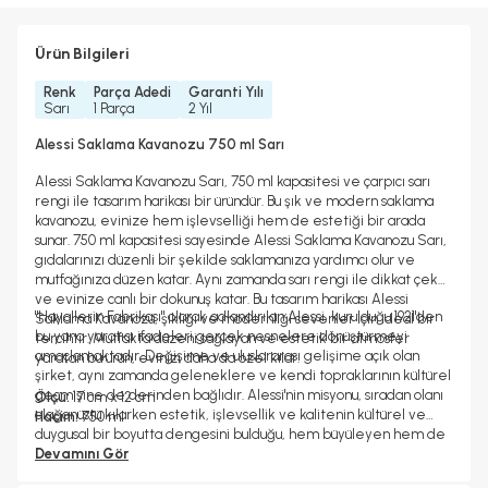
Ürün Bilgileri
Renk
Parça Adedi
Garanti Yılı
Sarı
1 Parça
2 Yıl
Alessi Saklama Kavanozu 750 ml Sarı
Alessi Saklama Kavanozu Sarı, 750 ml kapasitesi ve çarpıcı sarı
rengi ile tasarım harikası bir üründür. Bu şık ve modern saklama
kavanozu, evinize hem işlevselliği hem de estetiği bir arada
sunar. 750 ml kapasitesi sayesinde Alessi Saklama Kavanozu Sarı,
gıdalarınızı düzenli bir şekilde saklamanıza yardımcı olur ve
mutfağınıza düzen katar. Aynı zamanda sarı rengi ile dikkat çeker
ve evinize canlı bir dokunuş katar. Bu tasarım harikası Alessi
"Hayallerin Fabrikası" olarak adlandırılan Alessi, kurulduğu 1921'den
Saklama Kavanozu, şıklığı ve modernliği sevenler için ideal bir
bu yana yaratıcı ifadeleri gerçek nesnelere dönüştürmeyi
tercihtir. Mutfakta düzeni sağlayan ve estetik bir atmosfer
amaçlamaktadır. Değişime ve uluslararası gelişime açık olan
yaratan bu ürün, evinizi daha da özel kılar.
şirket, aynı zamanda geleneklere ve kendi topraklarının kültürel
geçmişine de derinden bağlıdır. Alessi'nin misyonu, sıradan olanı
Ölçü:
17 cm x 12 cm
olağanüstü kılarken estetik, işlevsellik ve kalitenin kültürel ve
Hacim:
750 ml
duygusal bir boyutta dengesini bulduğu, hem büyüleyen hem de
şaşırtan günlük nesneler yaratmaktır.
Devamını Gör
Alessi Hakkında