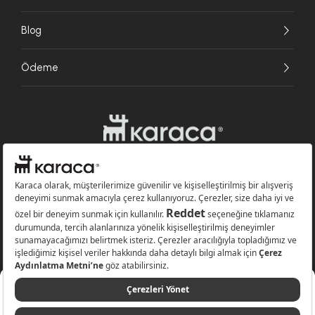
Blog
Ödeme
Websitesinde kullanılan bazı görseller yapay zekâ (AI) ile üretilmiştir.
Karaca.com © 2026 - Karaca Züccaciye A.Ş. Tüm hakları saklıdır.
4.399 TL
Sepete Ekle