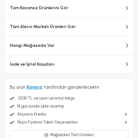
şaşırtan günlük nesneler yaratmaktır.
Tüm Kavanoz Ürünlerini Gör
Alessi objelerinin çoğu metallerin soğuk işlemden geçirilmesiyle
ve bugün bile Crusinallo, Omegna'daki fabrikada son derece
yetenekli ustalar tarafından İtalya'da üretilmektedir. Tasarım
Tüm Alessi Markalı Ürünleri Gör
sürecinde endüstriyel üretimin teknolojik karmaşıklığı ile
zanaatkârlığa özgü ayrıntılara gösterilen özen arasında sürekli bir
arabuluculuk sağlanarak her biri için katı kalite standartları
Hangi Mağazada Var
uygulanmaktadır.
İade ve İptal Koşulları
Bu ürün
Karaca
tarafından gönderilecektir.
2500 TL ve üzeri ücretsiz kargo
14 gün içinde iade avantajı
Alışveriş Kredisi
Peşin Fiyatına Taksit Seçenekleri
Mağazanın Tüm Ürünleri