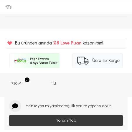
Bu üründen anında
%5
Love Puan
kazanırsın!
220TL
%5
750 Ml
1 Lt
Henüz yorum yapılmamış, ilk yorum yapan siz olun!
Yorum Yap