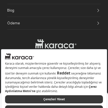
Blog
Ödeme
Websitesinde kullanılan bazı görseller yapay zekâ (AI) ile üretilmiştir.
Karaca.com © 2026 - Karaca Züccaciye A.Ş. Tüm hakları saklıdır.
4.399 TL
Sepete Ekle