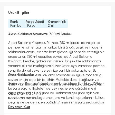
Ürün Bilgileri
Renk
Parça Adedi
Garanti Yılı
Pembe
1 Parça
2 Yıl
Alessi Saklama Kavanozu 750 ml Pembe
Alessi Saklama Kavanozu Pembe, 750 ml kapasitesi ve çarpıcı
pembe rengi ile tasarım harikası bir üründür. Bu şık ve modern
saklama kavanozu, evinize hem işlevselliği hem de estetiği bir
arada sunar. 750 ml kapasitesi sayesinde Alessi Saklama
Kavanozu Pembe, gıdalarınızı düzenli bir şekilde saklamanıza
yardımcı olur ve mutfağınıza düzen katar. Aynı zamanda pembe
rengi ile dikkat çeker ve evinize canlı bir dokunuş katar. Bu
Alessi Hakkında
tasarım harikası Alessi Saklama Kavanozu, şıklığı ve modernliği
sevenler için ideal bir tercihtir. Mutfakta düzeni sağlayan ve
"Hayallerin Fabrikası" olarak adlandırılan Alessi, kurulduğu 1921'den
estetik bir atmosfer yaratan bu ürün, evinizi daha da özel kılar.
bu yana yaratıcı ifadeleri gerçek nesnelere dönüştürmeyi
amaçlamaktadır. Değişime ve uluslararası gelişime açık olan
Ölçü:
17 cm x 12 cm
şirket, aynı zamanda geleneklere ve kendi topraklarının kültürel
Hacim:
750 ml
geçmişine de derinden bağlıdır. Alessi'nin misyonu, sıradan olanı
olağanüstü kılarken estetik, işlevsellik ve kalitenin kültürel ve
Devamını Gör
duygusal bir boyutta dengesini bulduğu, hem büyüleyen hem de