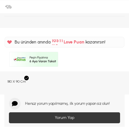
%5
105TL
Bu üründen anında
Love Puan
kazanırsın!
%5
180 X 90 Cm
Henüz yorum yapılmamış, ilk yorum yapan siz olun!
Yorum Yap