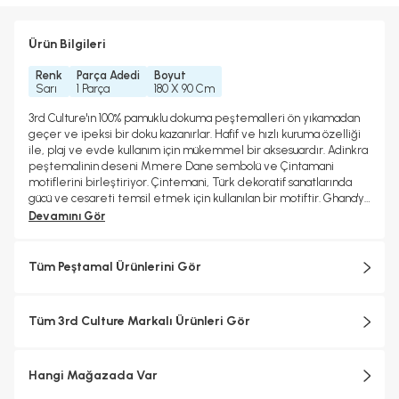
Ürün Bilgileri
Renk
Parça Adedi
Boyut
Sarı
1 Parça
180 X 90 Cm
3rd Culture'ın 100% pamuklu dokuma peştemalleri ön yıkamadan
geçer ve ipeksi bir doku kazanırlar. Hafif ve hızlı kuruma özelliği
ile, plaj ve evde kullanım için mükemmel bir aksesuardır. Adinkra
peştemalinin deseni Mmere Dane sembolü ve Çintamani
motiflerini birleştiriyor. Çintemani, Türk dekoratif sanatlarında
gücü ve cesareti temsil etmek için kullanılan bir motiftir. Ghana'ya
özgü bir Adinkra sembolü olan Mmere Dane ise hayatın dinamik
Devamını Gör
doğasını simgeler.
Tüm Peştamal Ürünlerini Gör
Tüm 3rd Culture Markalı Ürünleri Gör
Hangi Mağazada Var