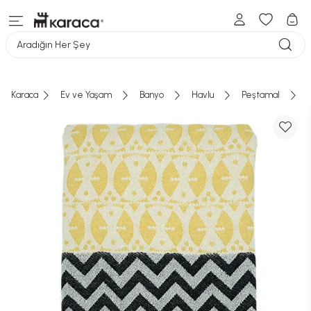
Aradığın Her Şey
Karaca
Ev ve Yaşam
Banyo
Havlu
Peştamal