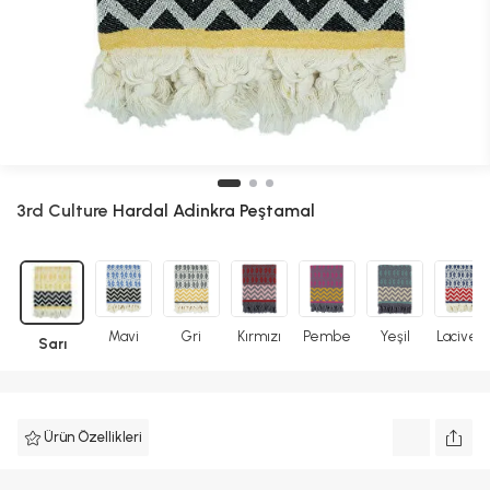
3rd Culture
Hardal Adinkra Peştamal
Mavi
Gri
Kırmızı
Pembe
Yeşil
Lacivert
Sarı
Ürün Özellikleri