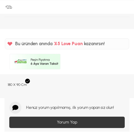
Bu üründen anında
%5
Love Puan
kazanırsın!
105TL
%5
180 X 90 Cm
Henüz yorum yapılmamış, ilk yorum yapan siz olun!
Yorum Yap