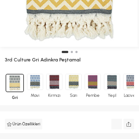
3rd Culture
Gri Adinkra Peştamal
Mavi
Kırmızı
Sarı
Pembe
Yeşil
Lacivert
Gri
Ürün Özellikleri