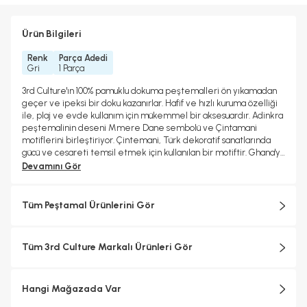
Ürün Bilgileri
Renk
Parça Adedi
Gri
1 Parça
3rd Culture'ın 100% pamuklu dokuma peştemalleri ön yıkamadan
geçer ve ipeksi bir doku kazanırlar. Hafif ve hızlı kuruma özelliği
ile, plaj ve evde kullanım için mükemmel bir aksesuardır. Adinkra
peştemalinin deseni Mmere Dane sembolü ve Çintamani
motiflerini birleştiriyor. Çintemani, Türk dekoratif sanatlarında
gücü ve cesareti temsil etmek için kullanılan bir motiftir. Ghana'ya
özgü bir Adinkra sembolü olan Mmere Dane ise hayatın dinamik
Devamını Gör
doğasını simgeler.
Tüm Peştamal Ürünlerini Gör
Tüm 3rd Culture Markalı Ürünleri Gör
Hangi Mağazada Var