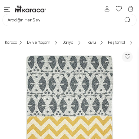
Aradığın Her Şey
Karaca
Ev ve Yaşam
Banyo
Havlu
Peştamal