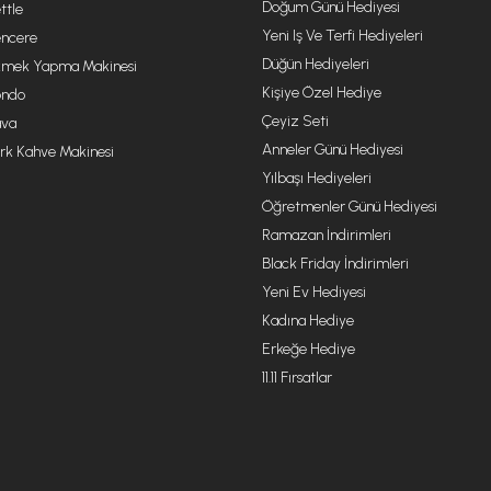
Doğum Günü Hediyesi
ttle
Yeni Iş Ve Terfi Hediyeleri
ncere
Düğün Hediyeleri
mek Yapma Makinesi
Kişiye Özel Hediye
ondo
Çeyiz Seti
va
Anneler Günü Hediyesi
rk Kahve Makinesi
Yılbaşı Hediyeleri
Öğretmenler Günü Hediyesi
Ramazan İndirimleri
Black Friday İndirimleri
Yeni Ev Hediyesi
Kadına Hediye
Erkeğe Hediye
11.11 Fırsatlar