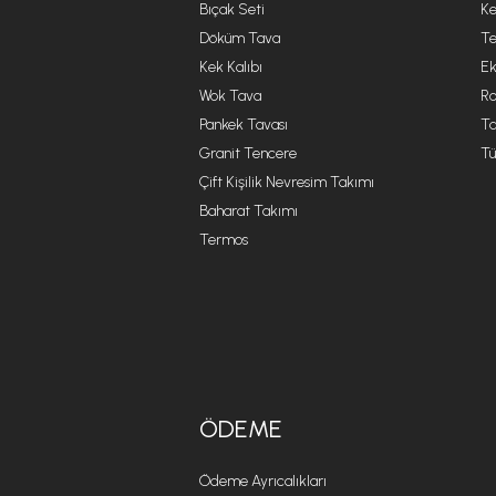
Bıçak Seti
Ke
Döküm Tava
Te
Kek Kalıbı
Ek
Wok Tava
R
Pankek Tavası
Ta
Granit Tencere
Tü
Çift Kişilik Nevresim Takımı
Baharat Takımı
Termos
ÖDEME
Ödeme Ayrıcalıkları