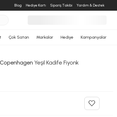
Blog
Hediye Kartı
Sipariş Takibi
Yardım & Destek
t
Çok Satan
Markalar
Hediye
Kampanyalar
r Copenhagen
Yeşil Kadife Fiyonk