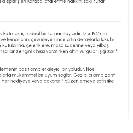
ki siparişleri Karaca iptal etme hakkını saklı tutar.
k katmak için ideal bir tamamlayıcıdır. 17 x 19,2 cm
 ve kenarlarını çevreleyen ince altın detaylarla lüks bir
 kutularına, çelenklere, masa süslerine veya yılbaşı
 bir zenginlik hissi yaratırken altın vurgular ışığı zarif
klemenin basit ama etkileyici bir yoludur. Noel
malarla mükemmel bir uyum sağlar. Göz alıcı ama zarif
ve her hediyeye veya dekoratif düzenlemeye sofistike