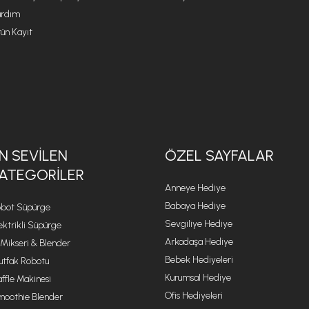
rdım
ün Kayıt
N SEVILEN
ÖZEL SAYFALAR
ATEGORILER
Anneye Hediye
Babaya Hediye
bot Süpürge
Sevgiliye Hediye
ektrikli Süpürge
Arkadaşa Hediye
 Mikseri & Blender
Bebek Hediyeleri
tfak Robotu
Kurumsal Hediye
ffle Makinesi
Ofis Hediyeleri
oothie Blender