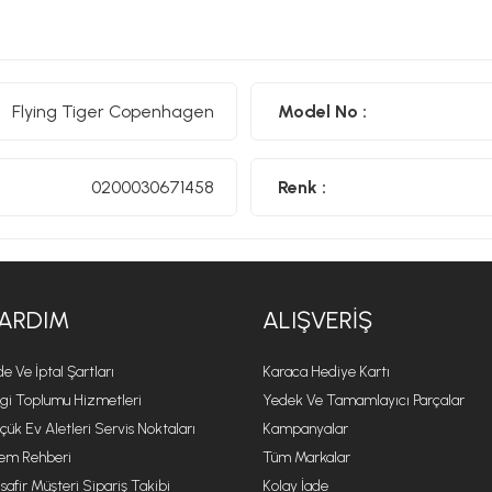
Flying Tiger Copenhagen
Model No :
0200030671458
Renk :
ARDIM
ALIŞVERIŞ
de Ve İptal Şartları
Karaca Hediye Kartı
lgi Toplumu Hizmetleri
Yedek Ve Tamamlayıcı Parçalar
çük Ev Aletleri Servis Noktaları
Kampanyalar
lem Rehberi
Tüm Markalar
safir Müşteri Sipariş Takibi
Kolay İade