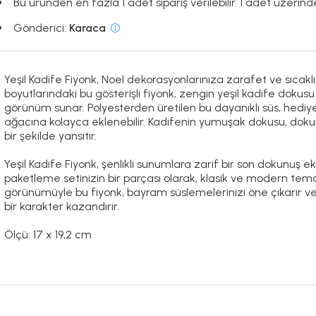
Bu üründen en fazla 1 adet sipariş verilebilir. 1 adet üzerinde
Gönderici:
Karaca
Yeşil Kadife Fiyonk, Noel dekorasyonlarınıza zarafet ve sıcaklı
boyutlarındaki bu gösterişli fiyonk, zengin yeşil kadife dokusu
görünüm sunar. Polyesterden üretilen bu dayanıklı süs, hediye
ağacına kolayca eklenebilir. Kadifenin yumuşak dokusu, dokunsal
bir şekilde yansıtır.
Yeşil Kadife Fiyonk, şenlikli sunumlara zarif bir son dokunuş e
paketleme setinizin bir parçası olarak, klasik ve modern te
görünümüyle bu fiyonk, bayram süslemelerinizi öne çıkarır 
bir karakter kazandırır.
Ölçü: 17 x 19,2 cm