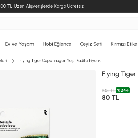
00 TL Üzeri Alışverişlerde Kargo Ücretsiz
Ev ve Yaşam
Hobi Eğlence
Çeyiz Seti
Kırmızı Etike
leri
Flying Tiger Copenhagen Yeşil Kadife Fiyonk
Flying Tige
105 TL
%24
80 TL