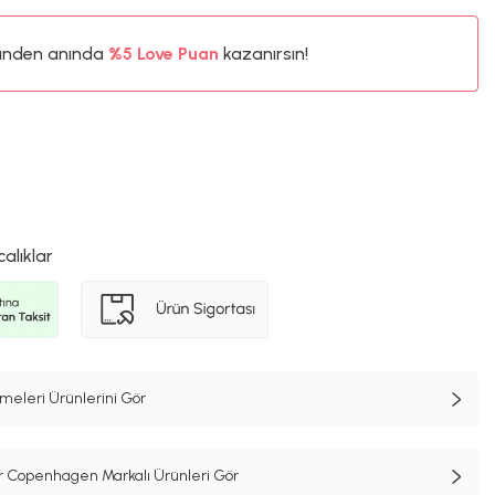
ünden anında
%5
Love Puan
kazanırsın!
4TL
%5
calıklar
meleri Ürünlerini Gör
r Copenhagen Markalı Ürünleri Gör