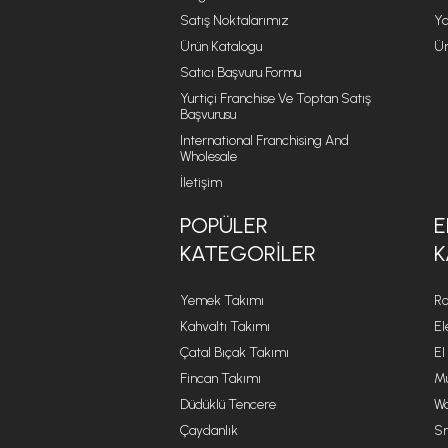
Satış Noktalarımız
Ya
Ürün Katalogu
Ür
Satıcı Başvuru Formu
Yurtiçi Franchise Ve Toptan Satış
Başvurusu
International Franchising And
Wholesale
İletişim
POPÜLER
E
KATEGORILER
K
Yemek Takımı
Ro
Kahvaltı Takımı
El
Çatal Bıçak Takımı
El
Fincan Takımı
Mu
Düdüklü Tencere
Wa
Çaydanlık
Sm