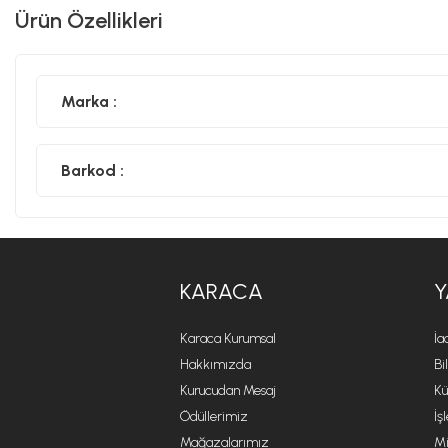
Ürün Özellikleri
Marka :
Barkod :
KARACA
Y
Karaca Kurumsal
İa
Hakkımızda
Bi
Kurucudan Mesaj
Kü
Ödüllerimiz
İş
Mağazalarımız
Mi