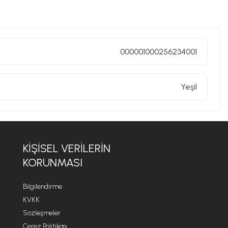
000001000256234001
Yeşil
KIŞISEL VERILERIN
KORUNMASI
Bilgilendirme
KVKK
Sözleşmeler
Çerez Politikası