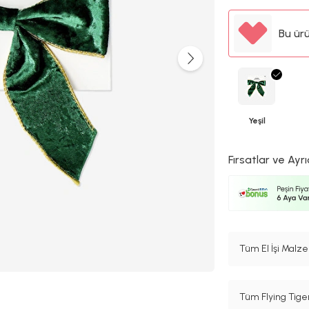
Bu ür
Yeşil
Fırsatlar ve Ayrı
Tüm El İşi Malze
Tüm Flying Tige