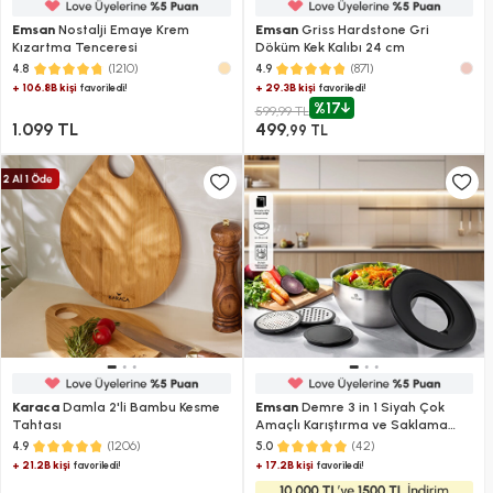
Emsan
Nostalji Emaye Krem
Emsan
Griss Hardstone Gri
Kızartma Tenceresi
Döküm Kek Kalıbı 24 cm
(1210)
(871)
4.8
4.9
+ 106.8B kişi
+ 29.3B kişi
favoriledi!
favoriledi!
%17
599,99 TL
1.099 TL
499
,99 TL
Karaca
Damla 2'li Bambu Kesme
Emsan
Demre 3 in 1 Siyah Çok
Tahtası
Amaçlı Karıştırma ve Saklama
Kabı
(1206)
(42)
4.9
5.0
+ 21.2B kişi
+ 17.2B kişi
favoriledi!
favoriledi!