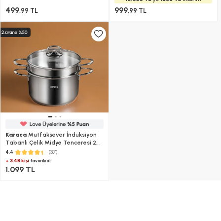
499
999
,99 TL
,99 TL
Karaca
Mutfaksever İndüksiyon
Tabanlı Çelik Midye Tenceresi 20
Cm
(37)
4.4
+ 3.4B kişi
favoriledi!
1.099 TL