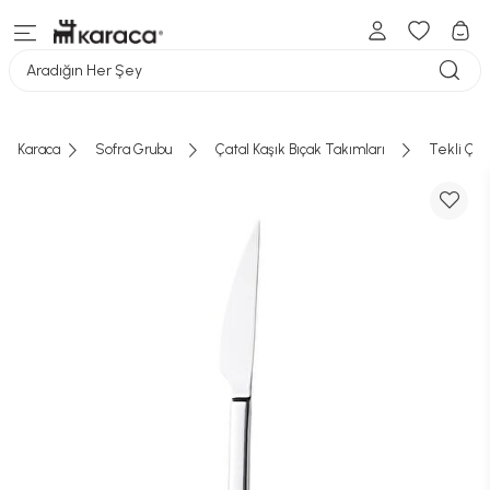
Aradığın Her Şey
Karaca
Sofra Grubu
Çatal Kaşık Bıçak Takımları
Tekli Çata