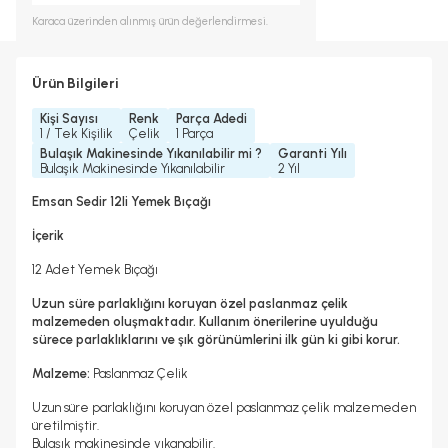
Karaca
üzerinden alınmış ürün değerlendirmesi.
Ürün Bilgileri
Kişi Sayısı
Renk
Parça Adedi
1 / Tek Kişilik
Çelik
1 Parça
Bulaşık Makinesinde Yıkanılabilir mi ?
Garanti Yılı
Bulaşık Makinesinde Yıkanılabilir
2 Yıl
Emsan Sedir 12li Yemek Bıçağı
İçerik
12 Adet Yemek Bıçağı
Uzun süre parlaklığını koruyan özel paslanmaz çelik
malzemeden oluşmaktadır. Kullanım önerilerine uyulduğu
sürece parlaklıklarını ve şık görünümlerini ilk gün ki gibi korur.
Malzeme:
Paslanmaz Çelik
Uzun süre parlaklığını koruyan özel paslanmaz çelik malzemeden
üretilmiştir.
Bulaşık makinesinde yıkanabilir.