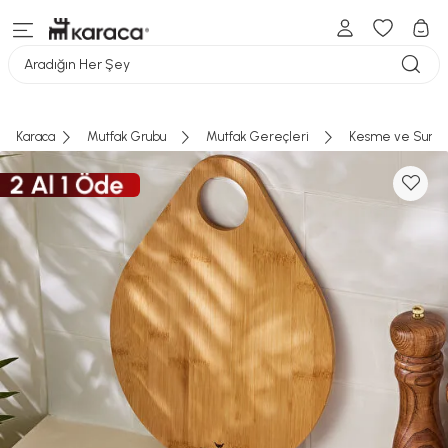
Aradığın Her Şey
Karaca
Mutfak Grubu
Mutfak Gereçleri
Kesme ve Sunum