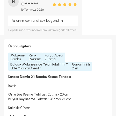
H
C*********
16 Temmuz 2026
Kullanımı çok rahat çok beğendim
Hepsiburada
üzerinden alınmış ürün değerlendirmesi.
Ürün Bilgileri
Malzeme
Renk
Parça Adedi
Bambu
Renksiz
2 Parça
Bulaşık Makinesinde Yıkanılabilir mi ?
Garanti Yılı
Elde Yıkama Önerilir
2 Yıl
Karaca Damla 2'li Bambu Kesme Tahtası
İçerik
Orta Boy Kesme Tahtası:
28 cm x 20 cm
Büyük Boy Kesme Tahtası:
33 cm x 24 cm
Kalınlık:
0,9 cm