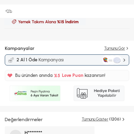
Kampanyalar
Tümünü Gör
2 Al 1 Öde
Kampanyası
Bu üründen anında
%5
Love Puan
kazanırsın!
25TL
%5
Değerlendirmeler
Tümünü Göster
(1206)
H********