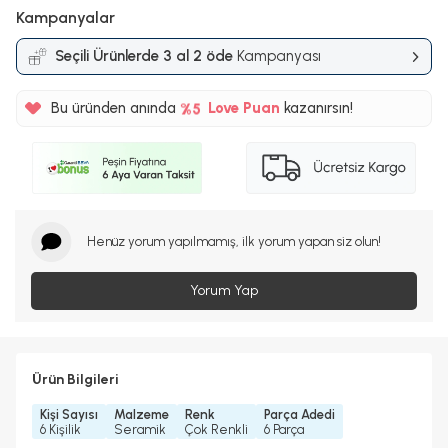
Kampanyalar
Seçili Ürünlerde 3 al 2 öde
Kampanyası
%5
150TL
Bu üründen anında
%5
Love Puan
kazanırsın!
Henüz yorum yapılmamış, ilk yorum yapan siz olun!
Yorum Yap
Ürün Bilgileri
Kişi Sayısı
Malzeme
Renk
Parça Adedi
6 Kişilik
Seramik
Çok Renkli
6 Parça