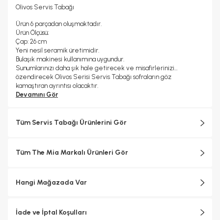
Olivos Servis Tabağı
Ürün 6 parçadan oluşmaktadır.
Ürün Ölçüsü;
Çap: 26 cm
Yeni nesil seramik üretimidir.
Bulaşık makinesi kullanımına uygundur.
Sunumlarınızı daha şık hale getirecek ve misafirlerinizi
özendirecek Olivos Serisi Servis Tabağı sofraların göz
kamaştıran ayrıntısı olacaktır.
Deseni ve şık renkleri ile sofralarınıza asalet katacaktır. Şık
Devamını Gör
sofralar kurmanıza olanak tanıyan bu servis tabakları, her detaya
ayrı özen gösterenler sevdikleriniz için de hoş bir hediye
olacaktır.
Tüm Servis Tabağı Ürünlerini Gör
Tüm The Mia Markalı Ürünleri Gör
Hangi Mağazada Var
İade ve İptal Koşulları