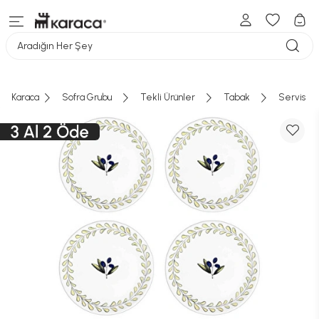
Aradığın Her Şey
Karaca
Sofra Grubu
Tekli Ürünler
Tabak
Servis Ta